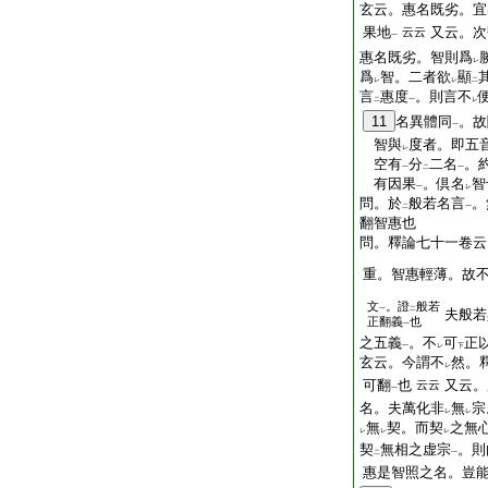
玄云。惠名既劣。宜
果地
又云。次
云云
一
惠名既劣。智則爲
レ
爲
智。二者欲
顯
レ
レ
二
言
惠度
。則言不
二
一
レ
11
名異體同
。故
一
智與
度者。即五
レ
空有
分
二名
。
一
二
一
有因果
。倶名
智
一
レ
問。於
般若名言
。
二
一
翻智惠也
問。釋論七十一卷云
重。智惠輕薄。故
文
。證
般若
一
二
夫般若
正翻義
也
一
之五義
。不
可
正
一
レ
下
玄云。今謂不
然。
レ
可翻
也
又云。
云云
一
名。夫萬化非
無
宗
レ
レ
無
契。而契
之無
レ
レ
レ
契
無相之虚宗
。則
二
一
惠是智照之名。豈