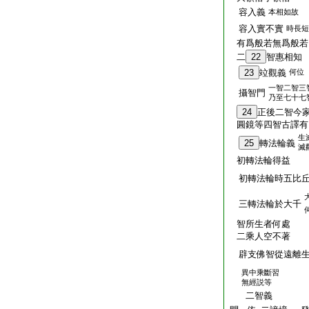
容入義
本相如故
容入實不實
時長短
有爲般若無爲般若
二
22
智惠相知
23
竝觀義
何位
一智二智三
攝智門
乃至七十七
24
正後二智今
圓鏡等四智古譯有
生
25
轉法輪義
滅
初轉法輪得益
初轉法輪時五比丘
三轉法輪於大千
智所生者何處
二乘人空不著
辟支佛智從遠離
異中乘斷習
無經説等
二智義