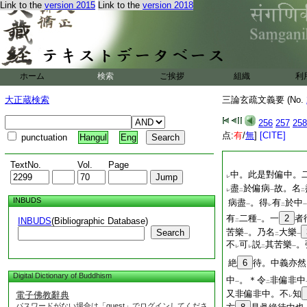
Link to the
version 2015
Link to the
version 2018
ホーム
検索
ご挨拶
組織
利
大正蔵検索
三論玄疏文義要 (No.
256
257
258
点:
有
/
無
]
[CITE]
punctuation
Hangul
Eng
TextNo.
Vol.
Page
中。此是對偏中。
レ
盡
於偏病
故。名
レ
二
一
二
INBUDS
病盡
。得
有
於中
一
レ
二
一
有
二種
。一
2
者
INBUDS
(Bibliographic Database)
二
一
苦樂
。乃名
大樂
Search
一
二
一
不
可
説
其苦樂
。
レ
レ
二
一
絶
6
待。中義亦然
Digital Dictionary of Buddhism
中
。＊令
非偏非中
一
二
又非偏非中。不
知
電子佛教辭典
レ
パスワードがない場合は「guest」でログインしてくださ