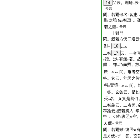
14
又云。則應
云
レ
云云
問。若爾何名
智惠
二
一
目
之強名
智惠
。
レ
二
一
若之體
云云
一
十對門
問。般若方便二道云
對
16
云云
一
二智
17
云。一者
證。渉
有無
著。
レ
レ
レ
體
。雖
巧而照。故
一
レ
便
云云
問。爾者空
一
答。玄云。能照之智
稱
實境
云云
問。
二
一
答。玄答云。是如
受
名。又實是眞俗
レ
二智義云。二者照
レ
釋論云
般若將入
畢
三
二
空
。○雖
復照
空
一
二
方便
云云
一
問。若爾雖
復照
二
是方便
乎 答。玄
一