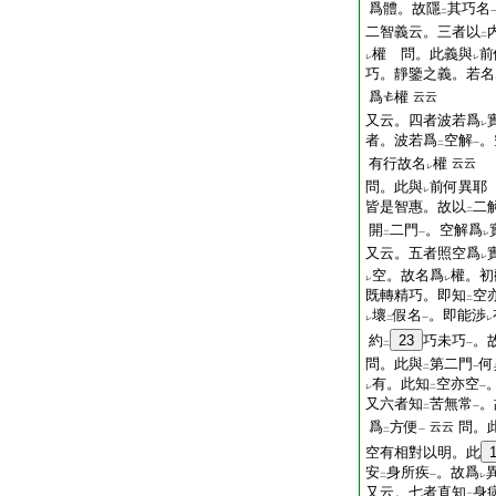
爲體。故隱
其巧名
二
二智義云。三者以
二
權 問。此義與
前
レ
レ
巧。靜鑒之義。若名
爲
權
云云
又云。四者波若爲
レ
者。波若爲
空解
。
二
一
有行故名
權
云云
レ
問。此與
前何異耶
レ
皆是智惠。故以
二
二
開
二門
。空解爲
二
一
レ
又云。五者照空爲
レ
空。故名爲
權。初
レ
レ
既轉精巧。即知
空
二
壞
假名
。即能渉
レ
二
一
レ
約
23
巧未巧
。
二
一
問。此與
第二門
何
二
一
有。此知
空亦空
レ
二
一
又六者知
苦無常
。
二
一
爲
方便
問。
云云
二
一
空有相對以明。此
安
身所疾
。故爲
二
一
レ
又云。七者直知
身
二