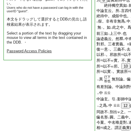
方
8
是眞絶待中也
い。
絶待獨空異如
二
Users who do not have a password can log in with the
中論玄云。所
言四
userID "guest".
レ
絶待中。成假中也。
本文をドラッグして選択するとDDBの見出し語
假。非有非無爲
中
レ
レ
検索結果が表示されます。
無
。如
此之中。
一
レ
Select a portion of the text by dragging your
前三如
上三中
也
二
一
mouse to view all terms in the text contained in
論迹義云。然釋
中
レ
the DDB. ・
對邪。三者實義。○
復一意
。三義不
去
Password Access Policies
一
レ
以邪
。邪故所
以
一
所
以不
實。不
實
レ
所
以不
邪。
10
所
以實
。實故所
一
已下
異
無別論。偏
レ
答也
有差別論。中論則對
中
云云
レ
中論玄。引
影師中
二
之爲
中
云云
12
レ
レ
同故不
別出
之。
二
偏名形
圓。二義中
レ
今案。中名唯是對
レ
相
成之。謂正義實