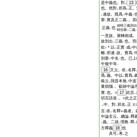
是中義也。對
13
レ
也。然對
邪爲
正。
レ
レ
邊故。既爲
中義
レ
二
一
擧
實及正二義
。其
二
一
或時三義別出
正義
也
一
時但擧
二義
二
一意故。展轉相成。
故別出
三義
也。而
二
一
欲
＊以
正實
成
中
下
二
一
中
離
邪邊
故。實爲
二
一
二
別擧
中名
也。已上
二
一
中複中等
一
16
又云。依
名釋
レ
爲
義。中以
實爲
レ
レ
レ
偈云
我昔本無
中道
上
二
量煩惱
。叡師中論
一
實
也。○
17
此言
一
レ
切言語道
。○此之
一
中。對
邪名
正
云
レ
レ
レ
言
依
名釋
義者。
二
レ
中論玄云。總論
釋
二
義。二就
理教
釋
レ
二
一
レ
方釋義
18
也
具可
考
之
レ
レ