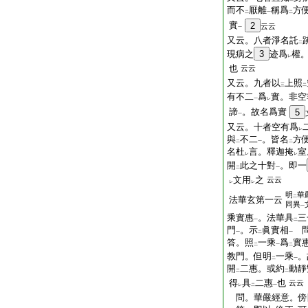
而不
厭離
稱爲
方
二
一
二
實
2
云云
一
又云。八者淨名託
二
現病之
3
迹爲
權
レ
也
云云
又云。九者以
上照
三
二
有不二
爲
實。非空
一
レ
諦
。故名爲實
5
一
又云。十者空有爲
レ
與
不二
。皆名
方
二
一
二
名杜
言。釋迦掩
室
レ
レ
開
此之十對
。即一
二
一
文用
之
云云
レ
レ
明
華
二
法華玄第一云
同異
一
乘實惠
。法華具
三
一
二
門
。示
眞實相
問
一
二
一
答。照
一乘
爲
實
二
一
二
教門。但明
一乘
。
二
一
開
二惠。或約
動靜
二
二
得
具
二惠
也
云云
レ
二
一
問。華嚴經意。傍