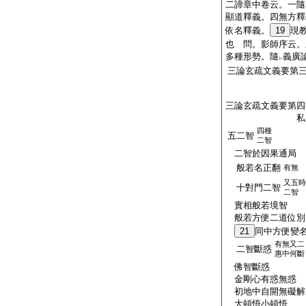
二諦章中卷云。一隨
顯道釋義。四無方釋
依名釋義。
19
現
也 問。影師序云。
多種形勢。隨
義廣
レ
三論玄疏文義要第
三論玄疏文義要第四
私 
四種
五二智
二智
二智於因果通局
般若名正翻
有無
又五時
十對門二智
二智
實相般若境智
般若方便二道位別
21
同中方便變
有無又二
二智斷惑
惠中何斷
佛智斷惑
金剛心有惑無惑
初地中自開無礙解
大頓悟小頓悟