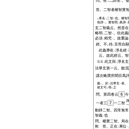
問。依
二諦境
。
二
一
答。二智者權智實
果名
二智
也。權智
レ
二
一
俗諦
。實智照
眞諦
一
二
一
玄二智義云。然昔在
略明
二智
。但此義
二
一
必須
精究
。故重論
二
一
經。不
待
言而自
レ
レ
此義專依
淨名經
二
一
云。故此經云。智
此文與
淨名玄
云云
二
法華玄第一云。餘流
講次略撰所聞目爲
義
。於
法華玄
者。
一
二
一
彼文可
尋
之
レ
レ
問。第四卷云
6
今
一者三
7
一二智
動靜二智。四常無常
智義
也
一
問。權實二智。局在
歟 答。正在
果位
二
一