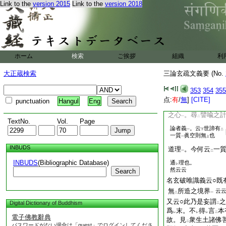
Link to the
version 2015
Link to the
version 2018
入
諸世間
。智慧
二
一
問云。何人成結成事
也。謂
名玄八
云云
者
云如
虚空
天見
一
二
一
レ
猛火
。鳥見
之爲
一
レ
二
四質悉是心變異故。
ホーム
検索
ご挨拶
組織
利
人成結成事成事成者
大正蔵検索
三論玄疏文義要 (No.
11
有
質。薩婆多
譬喩部。人不成事不
353
354
355
色
。貪人見
之爲
一
レ
レ
点:
有
/
無
]
[CITE]
punctuation
Hangul
Eng
見
之爲
非淨非不淨
レ
二
之心
。尋
譬喩之
一
二
TextNo.
Vol.
Page
論者義
。云
世諦有
一
下
二
一質
眞空則無
也
一
上
INBUDS
道理
。今何云
一
一
二
INBUDS
(Bibliographic Database)
通
理也。
レ
然云云
Search
名玄破唯識義云○既
無
所造之境界
云
二
一
又云○此乃是妄謂
之
Digital Dictionary of Buddhism
二
爲
末。不
得
言
本
レ
レ
レ
二
電子佛教辭典
故。見
衆生土諸佛
二
パスワードがない場合は「guest」でログインしてくださ