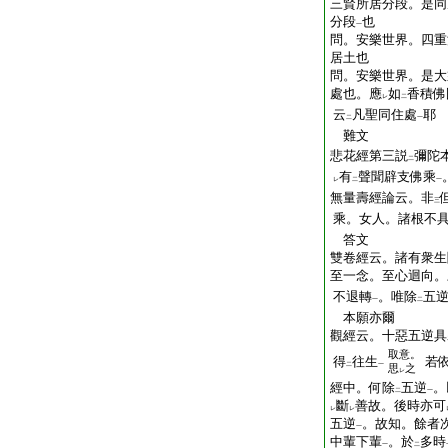
三賢所居分段。是同
分段
也
一
問。安樂世界。四重
居土也
問。安樂世界。是大
處也。應
如
香積佛
レ
二
云
凡聖同住處
耶
二
一
難文
悲花經第三説
彌陀
二
有
聲聞辟支佛乘
レ
二
一
無量壽經論云。非
三
乘。女人。諸根不
答文
雙卷經云。諸有衆生
至一念。至心迴向。
不退轉
。唯除
五
一
二
本願亦爾
觀經云。十惡五逆具
取意。
得
往生
若
二
一
思
之
レ
經中。何除
五逆
。
二
一
斷
善故。後時亦可
レ
レ
五逆
。故知。餘者
一
中輩下輩
。於
多時
一
二