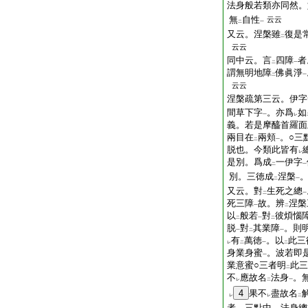
法身般若類亦同然。
無
自性
云云
二
一
又云。涅槃雖
復是
二
云云
同中云。言
四障
者
二
一
謂無明地障
佛眞淨
二
一
云云
涅槃疏第三云。伊字
間草下字
。亦爲
如
一
レ
義。若是摩醯首羅面
兩目在
兩頬
。○三
二
一
脱也。今類此皆有
レ
是別。爲成
一伊字
二
一
別。三徳成
涅槃
二
一
又云。對
生死之總
二
一
死三障
故。辨
涅槃
一
二
以
般若
對
彼煩惱
二
一
二
脱
對
其業障
。則
一
二
一
有
萬徳
。以
此三
レ
二
一
二
身業身蜜
。波若即
一
業意蜜○三者明
此三
二
不
應故名
法身
。
レ
二
一
4
果不
盡故名
レ
レ
二
者。三點中。法身總