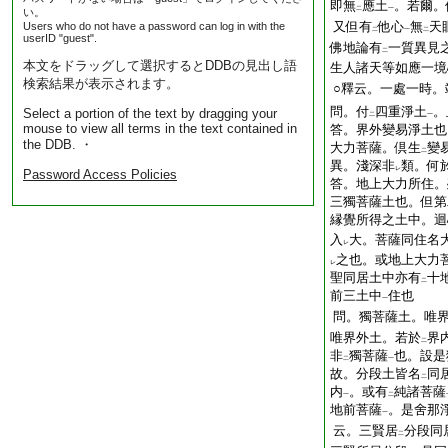
即無
應土
。若爾。
二
一
い。
又但有
他心
無
天
Users who do not have a password can log in with the
二
一
二
userID "guest".
佛地論有
一質異見
二
本文をドラッグして選択するとDDBの見出し語
生人諸天等如應一境
検索結果が表示されます。
○釋云。一處一時。
問。付
四重淨土
。
Select a portion of the text by dragging your
二
一
mouse to view all terms in the text contained in
答。界外變易淨土也
the DDB. ・
大力菩薩。倶生
變
二
異。淺深非
類。何
レ
Password Access Policies
答。地上大力所住。
三獨菩薩土也。但第
縁覺所得之土中。迴
入
大。菩薩同住名
レ
之也。或地上大力
レ
聖同居土中亦有
十
二
前三土中
住也
一
問。獨菩薩土。唯
唯界外土。若於
界
二
非
獨菩薩
也。設是
二
一
故。分段土皆名
同
二
内
。或有
純諸菩薩
一
二
地前菩薩
。是舍那
一
云。三賢居
分段同
二