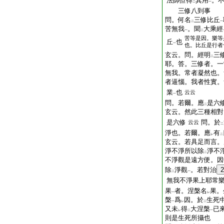
法師但得
其用
。
二
一
三修八到事
問。何名
三修比丘
二
一
苦無我
。聞
大乘經
一
二
苦等是因。樂等
丘
也
一
也。比丘是行者
玄云。問。經明
三
二
耶。答。三修者。一
無我。常者凝然也。
者逼惱。我者性實。
業
也
云云
一
問。若爾。應
是六
二
玄云。然此三種相對
是六修
問。於
云云
二
淨也。若爾。應
有
レ
二
玄云。若具足而言。
淨不淨所以除
淨不
二
不淨觀是遠方便。因
除
淨觀
。若對治
2
二
一
無我不淨果上耶常
果
者。涅槃名
果。
一
レ
槃
爲
因。於
生死
一
レ
二
又未
得
大涅槃
已
レ
二
一
則是生死所攝也