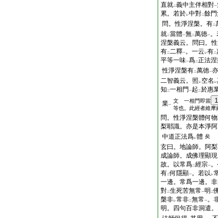
直就
義中主伴相對
二
一
累。若於
中對
餘門
レ
二
問。性淨涅槃。有
二
就
當體
無
萬徳
。
二
一
二
一
涅槃義云。問曰。性
有
二釋
。一云
有
二
一
レ
二
平等一味
爲
正法涅
一
二
性淨涅槃有
萬徳
二
一
二智義云。照
空名
レ
レ
知
一相門
起
於惠
二
一
二
1
文 一相門即當
業
一
等也。此經者維摩
問。性淨涅槃體何物
梨耶識。亦是本淨阿
中道正法爲
體
矣
レ
玄曰。地論師。阿梨
成論師。成佛理顯現
故。以常爲
經宗
。
二
一
有
何隱顯
。若以
二
一
レ
一邊。常爲一邊。非
對
生死苦無常
明
二
一
二
槃非
常非
無常
。
レ
二
一
明。四句百非洞遣。