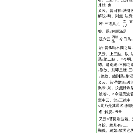
其體
也
一
又云。昔日有
法身
二
解脱
時。則無
法身
一
二
文 玄
辨
三徳具足
二
一
之
レ
槃。爲
解脱滿足
二
一
四相
疏六云
今日爲
二
品
治
昔孤斷不圓之病
二
又云。上三點。以
二
爲
第二點
。○今明
二
一
總。是別總
三徳之
二
別故。別即是總
三
レ
二
總故。總則爲
別
レ
二
又云。昔涅槃無
波
二
槃未
足。汝無餘涅
レ
波若
。○今涅槃波
一
窟中云。於
三徳中
二
一
○此乃是其通名
解脱
二
名
解脱
云云
二
一
又云○菩提則波若。
今按。總別有
二。
レ
顯義。總如
欲界色
二