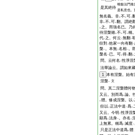
唯餘法門推
是其絶待
是私意也。
無名義。非
不
可
レ
レ
レ
非
不
可
翻。謂絶
レ
レ
レ
之。而強名已。乃
レ
待涅槃雖
不
可
稱
レ
レ
レ
代
之。何云
無翻
レ
二
一
但對
他家一向有翻
二
一
槃
。本無
名相
。
一
二
一
槃名
已。可
得
翻
一
レ
三
レ
問。云何名
性淨涅
二
法華論云。謂如來
1
本有涅槃。始有
涅槃
文
一
問。其二涅槃體何
又云。別而爲
論。
レ
體。修成涅槃。以
レ
二
但以
正法中道
爲
二
一
二
又云。今明
性淨涅
二
顯爲
法身
。亦名
二
一
二
上無累。稱爲
滅度
二
一
只是正法中道爲
體
レ