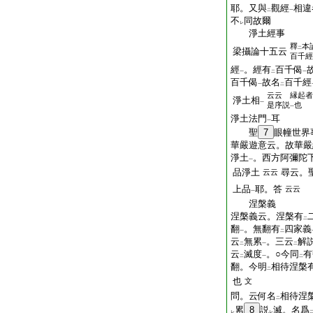
耶。又與
觀經
相違
二
一
不
同故爾
レ
淨土經事
釋
本
二
梁攝論十五云
百千經
經
。經有
百千偈
一
二
一
百千偈
故名
百千經
一
二
云云 縁起者
淨土相
一
是序説
也
一
淨土法門
耳
一
聖
7
眼幢世界
華嚴遊意云。故華嚴
淨土
。西方阿彌陀
一
品淨土
尋云。
云云
上品
耶。答
云云
一
涅槃義
涅槃義云。涅槃有
二
翻
。無翻有
四家義
一
二
云
無累
。三云
解
二
一
二
云
滅度
。○今同
有
二
一
二
翻。今明
相待涅槃
二
也
文
問。云何名
相待涅
二
累
8
説
滅。名爲
レ
レ