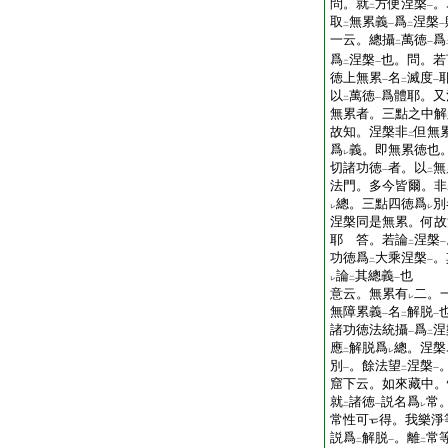
問。就
方便涅槃
。
二
一
取
無累義
爲
涅槃
二
一
二
一
一云。總攝
萬徳
爲
二
一
爲
涅槃
也。問。若
二
一
徳上無累
名
滅度
一
二
一
以
萬徳
爲體耶。又
二
一
無累者。三點之中解
故知。涅槃非
但無
二
爲
義。即無累徳也
レ
切諸功徳
者。以
無
一
二
法門。多今皆爾。非
總。三點四徳爲
別
レ
レ
涅槃同是無累。何故
耶 答。若論
涅槃
二
一
功徳爲
大乘涅槃
。
二
一
論
其總義
也
レ
二
一
意云。無累有
二。
レ
無障累義
名
解脱
一
二
一
諸功徳法統攝
爲
涅
一
二
應
解脱爲
總。涅槃
二
レ
別
。餘法望
涅槃
一
二
一
窟下云。如來藏中。
就
諸徳
説名爲
常
二
一
レ
常性可
得。我樂淨
説爲
解脱
。離
常
二
一
二