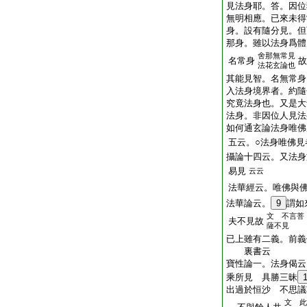
見法身耶。答。因位
無明相應。已來未得
身。設有隨分見。但
那身。雖以法身爲體
舍那無常見
名常身
故
法花玄論也
其能見智。名無常身
入法身境界者。約隨
究竟法身也。又是大
法身。非因位人見法
如何通玄論法身唯佛
五云。○法身唯佛見
攝論十四云。又法身
易見
云云
法華經云。唯佛與
法華論云。
9
謂如
文 不言菩
夫不見故
薩不見
已上雖有二義。前義
裏書云
寶性論一。法身偈云
乘所見 具勝三昧
出過於恒沙 不思議
文 此