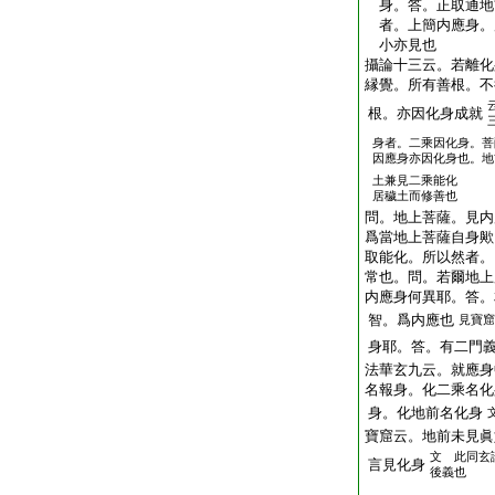
身。答。正取通地
者。上簡内應身。
小亦見也
攝論十三云。若離化
縁覺。所有善根。不
根。亦因化身成就
身者。二乘因化身。菩
因應身亦因化身也。地
土兼見二乘能化
居穢土而修善也
問。地上菩薩。見内
爲當地上菩薩自身歟
取能化。所以然者。
常也。問。若爾地上
内應身何異耶。答。
智。爲内應也
見寶窟
身耶。答。有二門
法華玄九云。就應身
名報身。化二乘名化
身。化地前名化身
寶窟云。地前未見眞
文 此同玄
言見化身
後義也