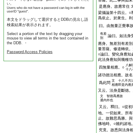
菩薩。此二事與如來
い。
是應身。故應常住
Users who do not have a password can log in with the
userID "guest".
梁攝論第十四云。○
爲依止。於衆生。利
本文をドラッグして選択するとDDBの見出し語
検索結果が表示されます。
曰。由無量正覺事故
Select a portion of the text by dragging your
有差
論曰。如法身
mouse to view all terms in the text contained in
別
the DDB. ・
應身。無差別有差別
量菩薩。修道轉依。
Password Access Policies
○論曰。變化身應知
此法身應知與幾種功
八解
四無量相應。○
十八
諸功徳法相應。故名
文 十八不共
爲此問
相應即是内應
又云。法身是斷徳。
文 智徳爲應故
通内外也
又云。釋曰。○從初
地。一切如來。所有
止。故難思爲勝。與
佛地時。○雖約諸地
究竟。故悉與法身