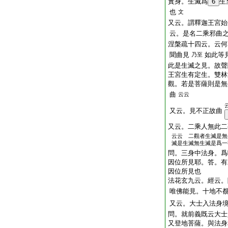
實身。生滅爲
6
生
也
文
又云。謂釋迦王宮始
云。是名二乘邪曲
涅槃疏十四云。云何
聞曲見
如此等
乃至
此是生滅之見。故聲
王宮生有定生。雙林
觀。若是菩薩則是無
曲
云云
又云。見不正故曲
又云。二乘人無此二
云云 二觀者生滅是無
滅是生滅無生滅是爲一
問。三身中法身。爲
因位所見耶。答。有
因位所見也
法花玄九云。經云。
唯佛能見。十地不覩
又云。大士入法身
問。就前義既云大士
又登地菩薩。與法身