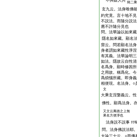
不與餘人共
簡二乘
玄九云。法身唯佛
約究竟。言十地不見
不説法。而隨分説法
應不許隨分見也
問。法華論以如來藏
隱名如來藏。顯名
窟云。問若顯名法身
身者謂如來藏性淨涅
有其義。法華論明三
如法。隱故云自性清
名爲身。顯時修因所
之用故。稱爲化。今
爲煩惱所藏。即身義
相便現。名法身。○
文
大乘玄涅槃義云。性
佛性。顯爲法身。
又文云萬徳之上無
果名方便淨也
法身説不説事
付
問。法身佛説法耶
大論三十云。○而佛