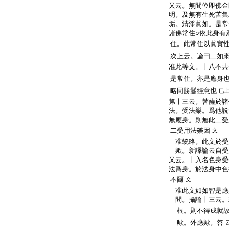
又云。無間位即佛金
明。及無有生死苦集
垢。清淨眞如。是常
諸佛常住○依此身有
住。此常住以眞實
次上云。論曰二如
准此等文。十八不共
是常住。亦是應身
略同勝鬘經意也
已
第十三云。菩薩於諸
法。受法樂。爲他説
無應身。則無此二受
二受用法樂因
文
准統略。此文於受
歟。新譯論云自受
又云。十入名色身受
法爲身。於法身中色
不爾
文
准此文如如智是應
問。攝論十三云。
根。則不得成就故
歟。外應歟。答