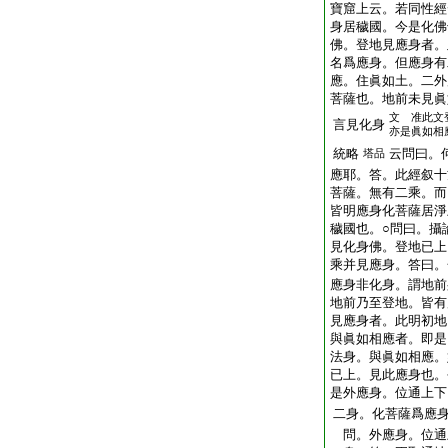
寶窟上云。若同性經
身居穢國。今是化佛
佛。登地見應身者。
名爲應身。但應身有
應。住眞如土。二外
菩薩也。地前未見眞
文 准此文
言見化身
亦是眞如相
統略
云問曰。
塔品
應耶。答。此經叙十
菩薩。無有二乘。而
皆明應身化菩薩居淨
穢國也。○問曰。攝
見化身佛。登地已上
乘并見應身。答曰。
應身非化身。謂地前
地前乃至登地。皆有
見應身者。此明初地
與眞如相應者。即是
法身。與眞如相應。
已上。見此應身也。
是外應身。位通上下
二身。化菩薩爲應
問。外應身。位通