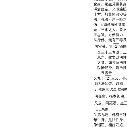
化身。衆生見佛眞身
滿於虚空。光明遍照
十方。無量恒河沙等
法。説法不息一時之
悟。○如是法性身佛
薩。三乘之人。皆不
可思議。方便智力。
法身佛。無有三毒及
切皆滅。無
1
滿願
又三十三卷説。二
思之。此文以法性
之身。如菩薩法性
以變易身。爲法性
裏書云
又九十
2
三云。是
明説法音聲。遍滿十
近佛道者
展轉
乃至
佛優劣。根本眞佛
又云。阿羅漢。生
已上裏書
又第九云。佛有三種
母生身。是法性身。
像端正。相好莊嚴。