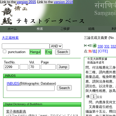
問。迹應
一法身
Link to the
version 2015
Link to the
version 2018
論。名開本
法應
○或攝論化地前菩
身。故名合迹
歟
寶塔
統略
云。梵網
品
ホーム
検索
ご挨拶
組織
利
此明本一迹多也
文
大正蔵検索
三論玄疏文義要 (No.
華玄
略述
云。凡有
第二
330
331
332
那釋迦爲迹。二迹中
点:
無
/
有
]
[CITE]
punctuation
Hangul
Eng
釋迦爲迹
文
今見大師釋多據
TextNo.
Vol.
Page
前義論本迹耳
問。付法報應化三身
有二種。謂内應外應
INBUDS
壽量品疏。報身即應
應。謂與法身相應。
INBUDS
(Bibliographic Database)
謂法也。以法常故。
Search
與大機性相應。故爲
佛
1
云云
問。内應身見何文
Digital Dictionary of Buddhism
又壽量疏引經也
電子佛教辭典
攝論第十五云。釋曰
パスワードがない場合は「guest」でログインしてくださ