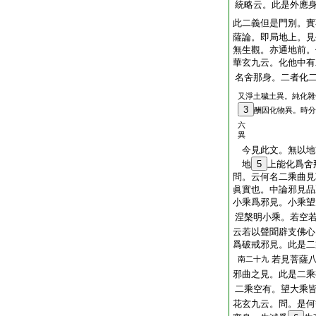
統略云。此是外應
此二義但是門別。實
薩論。即局地上。見
無生觀。亦通地前。
華玄九云。化他中有
名舍那身。二者化
又淨土穢土異。純化雜
3
酬因化物異。時分
六
異
今見此文。無以地
地
5
上能化爲舍
問。云何名二乘曲見
眞實也。中論邪見品
小乘爲邪見。小乘望
涅槃明小乘。若空
云若以聲聞辟支佛心
爲破戒邪見。此是二
若見菩薩
南二十九
邪曲之見。此是二乘
二乘空有。望大乘
花玄九云。問。是何