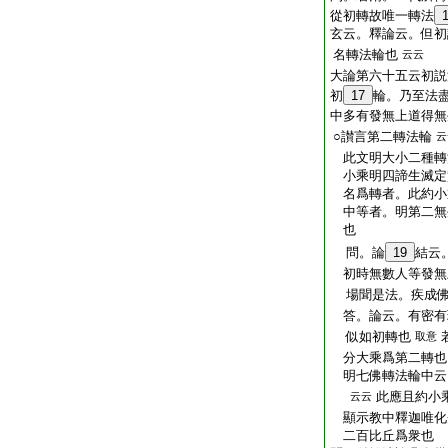
從初轉故唯一轉法
玄云。釋論云。但初
名轉法輪也
云云
大論第六十五云初説
初
17
輪。乃至法
中多有發無上道得無
○讃言第二轉法輪
云
此文明大小二種轉
小乘明四諦生滅定
名爲轉者。此約小
中等者。明第二無
也
問。論
19
結云
初時無數人等發無
場聞是法。疾成佛
答。論云。有密有
似如初轉也
取意
分大乘爲第二轉也
明七佛轉法輪中云
此應且約小
云云
顯示教中釋迦唯化
二百比丘爲衆也