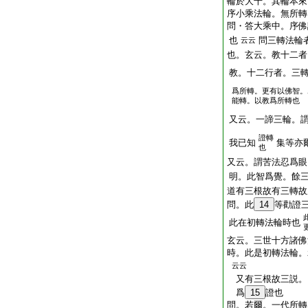
輪於大千。其輪本來
序小乘法輪。無所轉
問・答大乘中。序佛
也
問三轉法輪
云云
也。玄云。教十二者
教。十二行者。三
爲所轉。更有以佛智。
能轉。以教爲所轉也
又云。一諦三輪。
證轉
我已知
集等亦
也
又云。謂苦法忍爲眼
明。此智爲覺。餘
道有三根故有三轉故
問。此
14
等勸證
此在初轉法輪時也
玄云。三世十方諸佛
時。此是初轉法輪。
云云
又有三根故三説。
爲
15
證也
問。若爾。一代所轉