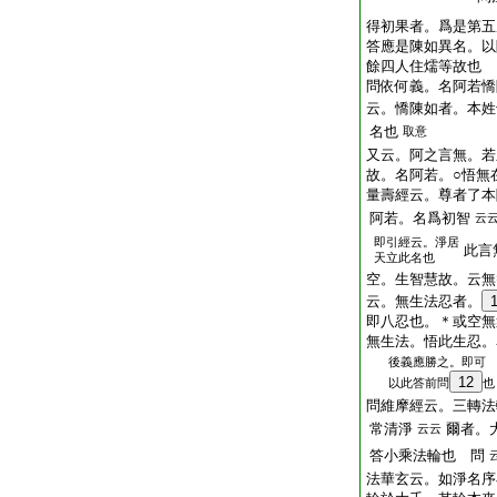
得初果者。爲是第五
答應是陳如異名。以
餘四人住燸等故也
問依何義。名阿若憍
云。憍陳如者。本姓
名也
取意
又云。阿之言無。若
故。名阿若。○悟無
量壽經云。尊者了本
阿若。名爲初智
云
即引經云。淨居
此言
天立此名也
空。生智慧故。云無
云。無生法忍者。
即八忍也。＊或空無
無生法。悟此生忍。
後義應勝之。即可
12
以此答前問
也
問維摩經云。三轉法
常清淨
爾者。
云云
答小乘法輪也 問
法華玄云。如淨名序