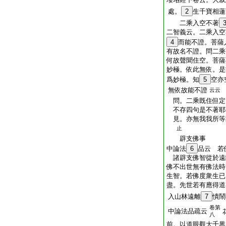
處。
2
生千寶相蓮
二乘入空不著
二智義云。二乘入空
4
而能不證。菩薩
有故名不證。問二乘
何故聲聞住空。菩薩
妙極。依此無依。是
爲妙極。知
5
空亦
無依故能不證
云云
問。二乘既住但定
不存四句是不著耶
見。亦無我我所等
止
辟支佛事
中論法
6
品云 若
諸辟支佛智從於遠
佛不出世無有佛法時
生智。若佛度衆生已
盡。先世若有應得道
入山林遠離
7
憒鬧
卷第
中論法品疏云
八
前。以道眼觀大千界