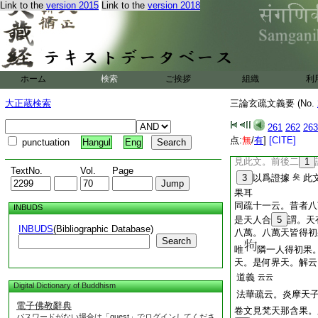
Link to the
version 2015
Link to the
version 2018
不住。念念生滅。○
於此演説大乘無量義
寂。代謝不住。念念
異
文
又云。初説四諦。爲
ホーム
検索
ご挨拶
組織
利
來下聽法。發菩提
大正蔵検索
三論玄疏文義要 (No.
聖行
我昔於彼波羅
品
261
262
263
人。得須陀洹果。今
点:
無
/
有
]
[CITE]
punctuation
Hangul
Eng
萬億人。不退轉於
見此文。前後二
1
TextNo.
Vol.
Page
3
以爲證據
矣
此
果耳
同疏十一云。昔者八
INBUDS
是天人合
5
謂。天
INBUDS
(Bibliographic Database)
八萬。八萬天皆得初
Search
唯
隣一人得初果
天。是何界天。解云
道義
云云
Digital Dictionary of Buddhism
法華疏云。炎摩天
電子佛教辭典
卷文見梵天那含果。
パスワードがない場合は「guest」でログインしてくださ