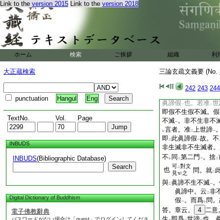
二
一
Link to the
version 2015
Link to the
version 2018
亦是漸捨門義也
已上第二方言
章云。第三方言云。
生。假滅不滅。不生
生非不滅。爲
眞諦
二
非生滅非不生滅
ホーム
検索
ご挨拶
組織
文
利
言
世諦即假生假滅
二
一
大正蔵検索
三論玄疏文義要 (No.
15
不生等
者。明
一
非
破
假生
。以
明
レ
二
一
レ
242
243
244
滅。爲
眞諦中道
者
二
一
punctuation
Hangul
Eng
眞諦假
也。若准
世
一
二
即假不生假不滅。假
TextNo.
Vol.
Page
不滅
。非不生非不
一
言者。准
上世諦
レ
二
一
即
此眞諦假
故。不
二
一
INBUDS
非生滅非不生滅者。
不
同
第二門
。捨
INBUDS
(Bibliographic Database)
レ
二
一
二
Search
可
對文
二
也
問。就
見
之
二
與
眞諦不生不滅
。
二
一
眞諦中。云
非
二
Digital Dictionary of Buddhism
假
。而爲
問。
一
レ
答。章云。
4
二意
電子佛教辭典
生
即爲
世諦
也。
パスワードがない場合は「guest」でログインしてくださ