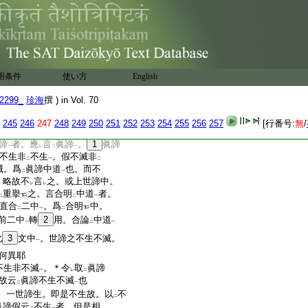
二
一
二
一
世諦即假生假滅。假生不
不滅。爲
世諦中道
。非不
二
一
中道
。二諦合明
中道
者。
一
二
一
用条件
使い方
English
者。明
世諦假
。言
假生
二
一
二
2299_
珍海
撰 ) in Vol. 70
世諦中
。此是假生。宛然不生。
二
一
不
16
生
也。言
非不生非不
二
一
三
245
246
247
248
249
250
251
252
253
254
255
256
257
[行番号:
無
/
。此直明
眞諦中
。不
先擧
二
一
三
二
諦
者。應
言
眞諦
。
1
眞諦
一
レ
二
一
不生非
不生
。假不滅非
二
一
二
滅。爲
眞諦中道
也。而不
二
一
。略故不
言
之。或上世諦中。
レ
レ
重擧
之。言合明
中道
者。
二
二
一
直合
二中
。爲
合明
中。
二
一
二
前二中
轉
2
用。合論
中道
一
二
一
此
3
文中
。世諦之不生不滅。
一
何異耶
不生非不滅
。＊令
取
眞諦
一
レ
二
故云
眞諦不生不滅
也
二
一
。一世諦生。即是不生故。以
不
二
眞諦假云
不生
者。但是相