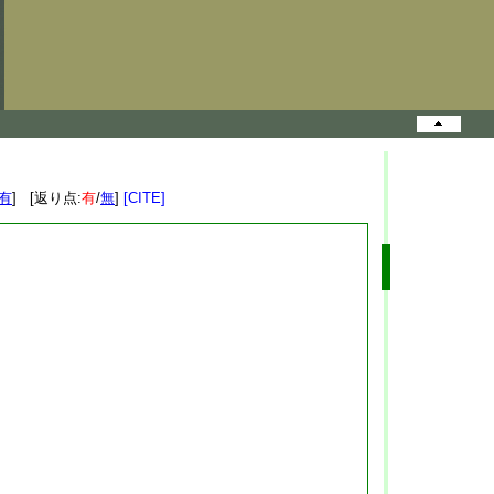
有
] [返り点:
有
/
無
]
[CITE]