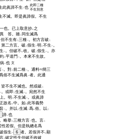
二
一
此即二種
生此眞諦不生
也
一
不生別意
生不滅。即是眞諦假。不生
也。已上取意抄
之
レ
異 答。雖
同生滅爲
二
。但不生有
三種
。初方言破
二
一
二
。第二方言。破
假生
明
不生
。
二
一
二
一
生
。但破不
收。破
假生
。亦
一
レ
二
一
約
平道門
。本來不生故。
二
一
病
也
文
一
言
。對
前二種
。通料
簡三
一
二
一
爲俗不生滅爲眞
者。此通
一
。皆不生不滅也。然或破
二
。或即
生滅
。宛然不生
一
二
一
上。明
不生滅
。或眞諦
二
一
正故名
中。如
此等義勢
レ
レ
旨
。并以
生滅
爲
俗。以
一
二
一
レ
二
諦
也
一
。略擧
三種方言
也。言
二
一
二
若性若假。但是執總名爲
破假生
6
者。若假并不
顯
一
レ
言
破定性生但破不收破
二