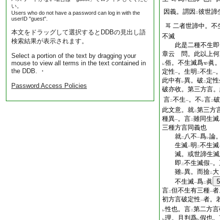
一
二
一
い。
因義。謂因
彼世諦
Users who do not have a password can log in with the
二
userID "guest".
二者世諦中。不
耳
本文をドラッグして選択するとDDBの見出し語
不滅
検索結果が表示されます。
此是二種不生即一
章云 問。此以上何
Select a portion of the text by dragging your
俗。不生滅爲
眞
mouse to view all terms in the text contained in
レ
the DDB. ・
定性
。生明
不生
一
二
一
此中有
異。破
定性
レ
二
Password Access Policies
破亦收。第三方言。
言
不生
。不
言
破
二
一
レ
二
此文意。就
第三方
二
種異
。言
雖同生滅
一
二
三種方言同義也
就
八不
爲
論
二
一
レ
生滅
明
不生滅
一
二
滅。或世諦生滅
即
不生滅假
。
二
一
雖
異。而撿
大
レ
二
不生滅
爲
眞
5
一
二
言
但不生有三種
者
二
一
初方言破定性
者。
一
性也。言
第二方言
レ
二
理。且判爲
假也。
レ
レ