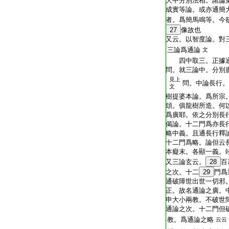
大中分別法相。諸論
成實等論。或亦通簡
者。爲簡馬鳴等。今
27
像故也
又云。以智度論。對
三論爲通論
文
四中取三。正據
問。就三論中。分別
見上
問。中論長行。
文
樹提婆本論。爲所宗
頌。俱龍樹所造。何
爲廣耶。依之分別長
偈論。十二門爲亦長
略中義。且通長行釋
十二門爲略。論但云
本癡末。各顯一義。
又三論玄云。
28
百
之次。十二
29
門爲
通破障世出世一切邪
正。故名通論之廣。
申大小兩教。不破世
通論之次。十二門但
教。爲通論之略
云云