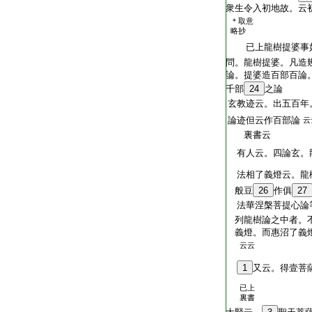
衆生令入初地故。云
＊取意
略抄
已上龍樹提婆事
問。龍樹提婆。凡造
論。提婆造百部百論
千部
24
之論
玄教迹云。出五百年
論迹但云作百部論
云
裏書云
有人云。四論玄。
法相了義燈云。龍
般豆
26
作俱
27
法華涅槃菩提心論
列龍樹論之中者。不
義燈。而惠沼了義燈
云云
1
又云。得壹菩
已上
裏書