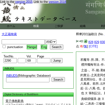
Link to the
version 2015
Link to the
version 2018
ホーム
検索
ご挨拶
組織
利
大正蔵検索
釋摩訶衍論勘注 (No.
828
829
830
点:
有
/
無
]
[CITE]
punctuation
Hangul
Eng
TextNo.
Vol.
Page
邪魔等
所
障。不
一
レ
禮拜懺悔等法
作
一
INBUDS
之益
。不
能
勤
一
レ
二
約實云
之其意同
INBUDS
(Bibliographic Database)
レ
是見聞分位。非
Search
二
八風者。前所
云
レ
起
云
八風
也。
一
二
一
也
筆削記云。
文
Digital Dictionary of Buddhism
貪瞋煩惱浪
故
文
一
電子佛教辭典
結･二恚恚･三慢慢
パスワードがない場合は「guest」でログインしてくださ