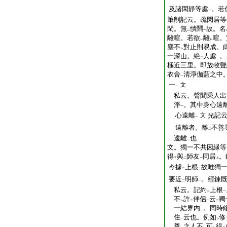
及諸閑靜等處
。若
一
筆削記云。疏閑居等
閑。無
憒鬧
故。名
二
一
離喧。若欲
離
喧。
レ
レ
塵不
對止則易成。
レ
一深山。絶
人處
。
二
一
極近三里。即放牧聲
衣舍
清淨伽藍之中
一
一
文
一
私云。聲聞乘人出
淨
。其中身心遠
一
心遠離
光記
文
一
遠離者。離
不善
二
遠離
也
一
文。獨一不共因縁等
得
與
師友
同居
。
下
二
一
上
今據
上根
故唯獨
二
一
要近
明師
。經錬
二
一
私云。記約
上根
二
一
不
許
伴侶
云
獨
レ
二
一
二
一結界内
。同時
一
住
云也。例如
修
一
レ
尊
之人不
可
得