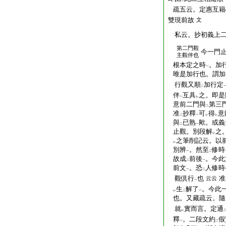
二
疏五云。定惠互籍
雙現前故
文
私云。抄初義上二
第二門觀
今一門
主觀伴也
根本定之時
。加
一
唯是加行也。謂加
行觀又順
加行定
二
伴
互具
之。即是
一
レ
意前二門與
第三
二
准
抄釋
可
得
意
二
一
レ
レ
與
已熟
歟。或義
二
一
止觀。別段解
之
レ
之筆削記云。以
レ
別辨
。然至
修時
一
二
故成
前後
。今此
二
一
前文
。恐
人修時
一
二
觀倶行
也
准
云云
一
生
解了
。今此
レ
二
一
也。又藏疏云。隨
就
實而言。定通
レ
釋
。二段文約
假
一
二