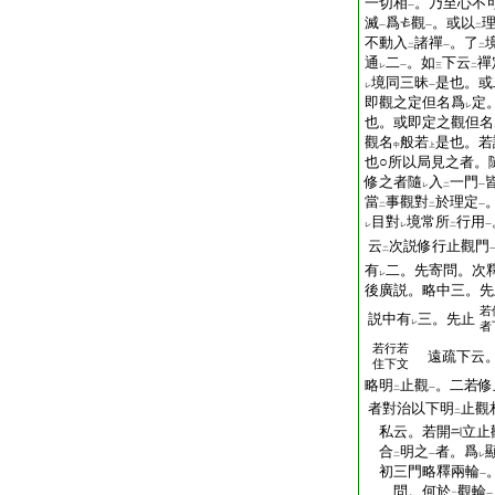
一切相
。乃至心不
一
滅
爲
觀
。或以
一
一
二
不動入
諸禪
。了
二
一
二
通
二
。如
下云
禪
レ
一
三
二
境同三昧
是也。或
レ
一
即觀之定但名爲
定
レ
也。或即定之觀但名
觀名
般若
是也。若
中
上
也○所以局見之者。
修之者隨
入
一門
レ
二
一
當
事觀對
於理定
二
二
一
目對
境常所
行用
レ
レ
二
一
云
次説修行止觀門
二
有
二。先寄問。次
レ
後廣説。略中三。先
若
説中有
三。先止
レ
者
若行若
遠疏下云
住下文
略明
止觀
。二若修
二
一
者對治以下明
止觀
二
私云。若開
立止
合
明之
者。爲
二
一
レ
初三門略釋兩輪
一
問。何於
觀輪
二
一