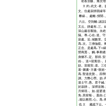
初各別修。漸次増
約
此文
者。
文
二
一
文。住處寂靜因縁等
攀縁
。處離
憒鬧
一
二
一
六云。空則離
諸誼
二
又云。靜處有
三。
レ
深山巖谷艱險。永絶
隔。專
心在
道。守
レ
レ
寂處。近
城數里。
レ
爲
次。三僧伽藍。
レ
正念。是處爲
下○
レ
營商賈
。觸
事牽纒
一
レ
身猶不
定。那得
安
レ
二
凶
。送
迎賓侶
。
一
一
妨。豈能安
道。三
レ
基･圖書･方書･呪術
爲
聖道疣贅
。四學
二
一
詶。力弊心勞。妨
レ
達士守
愚。君子緘
レ
レ
於寂靜
。深禪豈雜
一
二
月炳現
。如
提婆達
一
二
免
其獄報
。蓋由
二
一
二
能以教照
心。爲
レ
レ
二
也
藏疏下云。
文