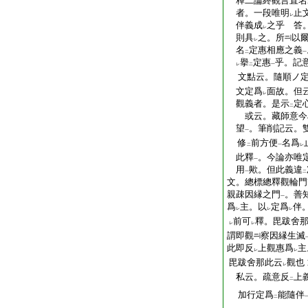
釋二論終觀言直名
者。一段唯明
止
レ
伴義成
之乎 答
レ
則具
之。所
以
レ
名
定惠相應之義
二
一
擧
定惠
乎。記
レ
二
一
文點云。隨順ノ定
文定爲
面故。但
レ
觀義者。是示
定
二
或云。藏師意今
望
。筆削記云。
一
修
前方便
名爲
二
一
レ
此釋
。今論亦唯
一
用
歟。但此義違
一
二
文。總標總釋觀輪門
親疎因縁之門
。善
一
爲
主。以
定爲
伴
レ
レ
レ
前可
釋。毘跋舍
レ
レ
謂即觀
察因縁生滅
此即反
上觀惠爲
主
レ
レ
毘跋舍那此云
觀也
レ
私云。疏意反
上
二
加行定爲
能隨伴
二