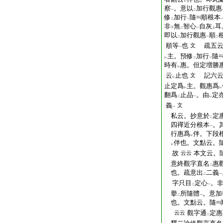
レ
察
。意以
加行觀惠
一
二
修
加行
隨
順根本
二
一
非
無
智心
自灰
耳
下
二
一
上
即以
加行觀惠
順
二
一
二
順等
也
疏五云
文
一
主。預修
加行
隨
レ
二
一
時有
惠。但定増勝
レ
云
止也
記六云
文
レ
止定爲
主。觀惠爲
レ
レ
翻爲
止品
。由
定
二
一
レ
義
文
一
私云。抄意於
定
二
四禪近分根本
。
一
行惠爲
伴。下段
レ
伴也。文點云。
レ
故
本文云。
云云
意終觀字直名
惠
二
也。疏意出
二義
二
一
字只目
定心
。
二
一
擧
所隨體
。意加
二
一
也。文點云。隨
觀字通
定惠
云云
二