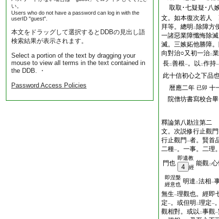
い。
取取･七疑疑･八嫉
Users who do not have a password can log in with the
文。如本復次若人 
userID "guest".
拜等。總明
除障方
二
本文をドラッグして選択するとDDBの見出し語
一諸惡業障懺悔除滅
検索結果が表示されます。
滅。三嫉妬他勝障。
向對治○又初一治
業
Select a portion of the text by dragging your
二
mouse to view all terms in the text contained in
長
善根
。以
作持
二
一
二
一
the DDB. ・
此十信初心之下品
Password Access Policies
暦應二年
十
已卯
院僧坊書寫校合
釋論第八勘注第二
文。次説修行止觀門
行止觀門
者。賢首
一
二種
。一事。二理
一
即遺教
門也
能觀
心
二
4
經
即涅槃
明達
法相
二
一
經意也
無生
理觀也。經即
一
定
。或但明
理定
一
二
一
觀相對。或以
事觀
二
一