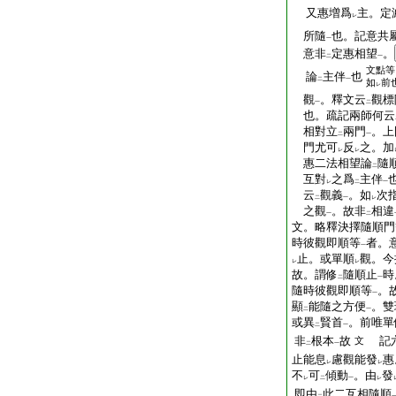
又惠増爲
主。定
レ
所隨
也。記意共
一
意非
定惠相望
。
二
一
文點等
論
主伴
也
二
一
如
前
レ
觀
。釋文云
觀標
一
二
也。疏記兩師何云
相對立
兩門
。上
二
一
門尤可
反
之。加
レ
レ
惠二法相望論
隨
二
互對
之爲
主伴
レ
二
一
云
觀義
。如
次
二
一
レ
之觀
。故非
相違
一
二
文。略釋決擇隨順門
時彼觀即順等
者。
一
止。或單順
觀。今
レ
レ
故。謂修
隨順止
時
二
一
隨時彼觀即順等
。
一
顯
能隨之方便
。雙
二
一
或異
賢首
。前唯單
二
一
非
根本
故
記六
文
二
一
止能息
慮觀能發
惠
レ
レ
不
可
傾動
。由
發
レ
二
一
レ
即由
此二互相隨順