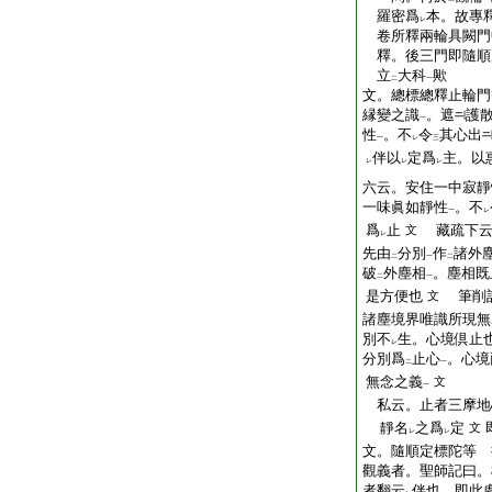
羅密爲
本。故專
レ
卷所釋兩輪具闕門
釋。後三門即隨順
立
大科
歟
二
一
文。總標總釋止輪門
縁變之識
。遮
護
一
性
。不
令
其心出
一
レ
三
伴以
定爲
主。以
レ
レ
レ
六云。安住一中寂靜
一味眞如靜性
。不
一
レ
爲
止
藏疏下云
文
レ
先由
分別
作
諸外
二
一
二
破
外塵相
。塵相既
二
一
是方便也
筆削記
文
諸塵境界唯識所現無
別不
生。心境倶止
レ
分別爲
止心
。心境
二
一
無念之義
文
一
私云。止者三摩地
靜名
之爲
定
文
レ
レ
文。隨順定標陀等 
觀義者。聖師記曰。
者翻云
伴也。即此