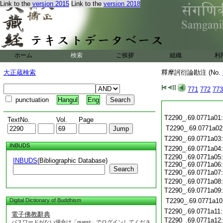
Link to the
version 2015
Link to the
version 2018
ホーム
検索
ご挨拶
組織
利
大正蔵検索
釋摩訶衍論勘注 (No.
771
772
773
punctuation
Hangul
Eng
T2290_.69.0771a01
TextNo.
Vol.
Page
T2290_.69.0771a02
T2290_.69.0771a03
INBUDS
T2290_.69.0771a04
T2290_.69.0771a05:
INBUDS
(Bibliographic Database)
T2290_.69.0771a06:
Search
T2290_.69.0771a07
T2290_.69.0771a08
T2290_.69.0771a09
Digital Dictionary of Buddhism
T2290_.69.0771a10
T2290_.69.0771a11
電子佛教辭典
T2290_.69.0771a12
パスワードがない場合は「guest」でログインしてくださ