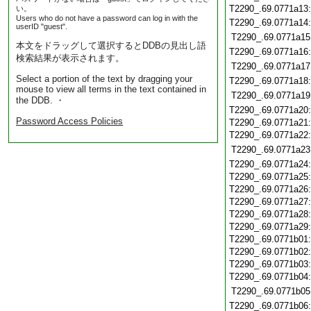
T2290_.69.0771a13
い。
Users who do not have a password can log in with the
T2290_.69.0771a14
userID "guest".
T2290_.69.0771a15
本文をドラッグして選択するとDDBの見出し語
T2290_.69.0771a16
検索結果が表示されます。
T2290_.69.0771a17
Select a portion of the text by dragging your
T2290_.69.0771a18
mouse to view all terms in the text contained in
T2290_.69.0771a19
the DDB. ・
T2290_.69.0771a20
Password Access Policies
T2290_.69.0771a21
T2290_.69.0771a22
T2290_.69.0771a23
T2290_.69.0771a24
T2290_.69.0771a25
T2290_.69.0771a26
T2290_.69.0771a27
T2290_.69.0771a28
T2290_.69.0771a29
T2290_.69.0771b01
T2290_.69.0771b02
T2290_.69.0771b03
T2290_.69.0771b04
T2290_.69.0771b05
T2290_.69.0771b06