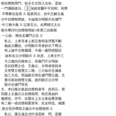
:
相自體相用門。欲令文文悟入法矣。是故
:
一門通顯彼法。
2
深經皆爾不可別明。有釋
:
不釋厥在茲焉
疏第四云。此中正解立義
文
:
分中自體相用故。今論指分明顯示生滅門
:
中三種大義
記第五云。此釋標立文云
文
:
能示摩訶衍自體相用故○依斯三自顯彼
:
一心故。將此名屬門之目
文
:
私云。上來等者上第五卷明染淨熏不斷
:
義故云爾也。分明顯示等者抄次下釋云。
:
然上論中文散義隱。今撮一處照然顯説
:
故科名云分明顯示
此意。上來文中三
文
:
大之義往往雖有之。其義門不分明故
:
至此段釋之也 又義云。分明者當段本
:
文有雙立無雙立二種。三大如次生滅眞
:
如三大也。而論顯文明生滅門雙立義。文
:
裏示眞如無雙立義。故約顯文云分明
:
顯示生滅門等也
:
文。本曰復次眞如自體相者等 抄四云。斯
:
則牒上立義分云自體相用。然言眞如約
:
義標也。亦可。近牒次上文云眞如熏習義
:
有二種一者自體相熏習等。此全同也。雖牒
:
彼文而亦釋前立義分中自體相用
文
:
私云。牒文遠近尤叶深意歟 問。若牒