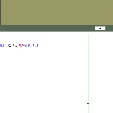
無
] [返り点:
無
/
有
]
[CITE]