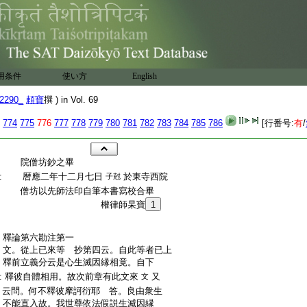
用条件
使い方
English
2290_
頼寶
撰 ) in Vol. 69
774
775
776
777
778
779
780
781
782
783
784
785
786
[行番号:
有
/
:
院僧坊鈔之畢
:
暦應二年十二月七日
於東寺西院
子尅
:
僧坊以先師法印自筆本書寫校合畢
:
權律師杲寶
1
:
釋論第六勘注第一
:
文。從上已來等 抄第四云。自此等者已上
:
釋前立義分云是心生滅因縁相竟。自下
:
釋彼自體相用。故次前章有此文來
又
文
:
云問。何不釋彼摩訶衍耶 答。良由衆生
:
不能直入故。我世尊依法假説生滅因縁