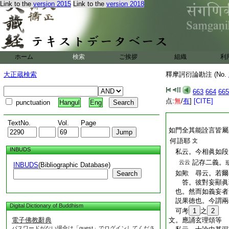
Link to the
version 2015
Link to the
version 2018
ホーム
検索
ご挨拶
組織
利
大正蔵検索
釋摩訶衍論勘注 (No.
663
664
665
点:
無
/
有
]
[CITE]
punctuation
Hangul
Eng
TextNo.
Vol.
Page
如門全其能詮言皆屬
何語耶
文
INBUDS
私云。今相眞如段
記存二義。
云云
INBUDS
(Bibliographic Database)
如歟 尋云。若爾
Search
答。彼對妄顯眞理
也。然而如義妄者
説果徳也。今謂兩
Digital Dictionary of Buddhism
可考
1
之
2
電子佛教辭典
文。應誦玄理頌等
パスワードがない場合は「guest」でログインしてくださ