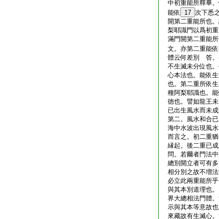
中初重能所釋畢。
能依
17
次下悉
開第二重能所也。
梨耶識門以爲初重
滿門開第二重能所
文。亦第二重能
體云何差別 答。
不生滅未分位也。
心本法也。能依生
也。第二重所依生
種阿梨耶識也。能
徳也。譬如龍王未
已出生風水而未成
第二。風水和合已
海中水波出現風水
而言之。初二重猶
縁起。後二重已成
問。若爾者門法中
總別開立者可有多
相分別之故不増法
必立此兩重能所乎
與其本別道理也。
界大總相法門體。
示與其本等意故也
來藏故有生滅心。