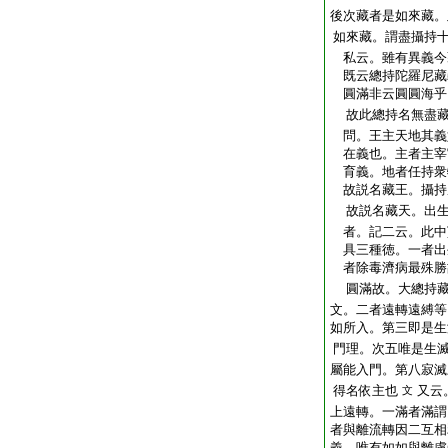
後次藏者是如來藏。
如來藏。謂盡攝持
私云。雖有異義今
既云總持陀羅尼藏
圓滿非云圓圓海乎
故此總持名無盡
問。王主天地其義
在義也。主者主宰
育義。地者任持衆
故説名藏王。攝持
故説名藏天。出生
者。記二云。此中
具三種徳。一者出
者除毒濟病最殊勝
圓滿故。大總持藏
文。二者遠轉遠縛等
如所入。第三即是生
門理。次五唯是生
屬能入門。第八寂滅
得名依主也
又云
文
上遠轉。一滿者滿謂
者與離流轉因二互相
義。唯有如如與離慮