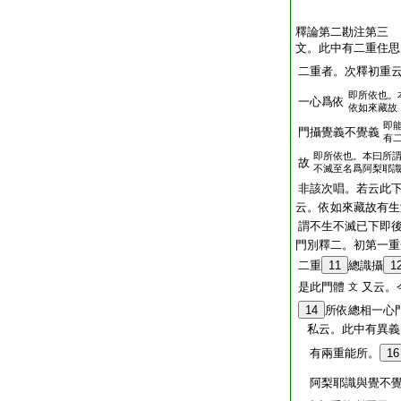
釋論第二勘注第三
文。此中有二重住思
二重者。次釋初重
即所依也。
一心爲依
依如來藏故
即
門攝覺義不覺義
有
即所依也。本曰所
故
不滅至名爲阿梨耶
非該次唱。若云此
云。依如來藏故有生
謂不生不滅已下即
門別釋二。初第一重
二重
11
總識攝
1
是此門體
又云。
文
14
所依總相一心
私云。此中有異義
有兩重能所。
16
阿梨耶識與覺不