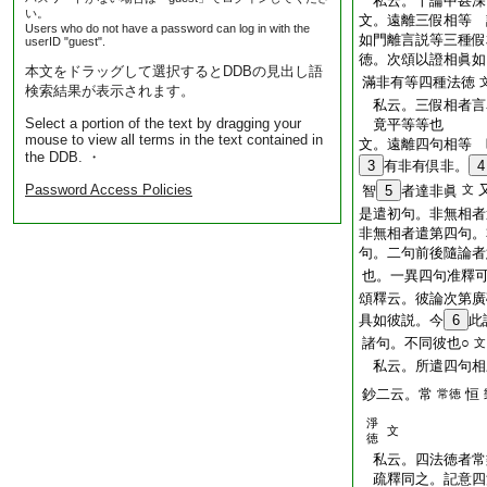
私云。十論中甚深
い。
文。遠離三假相等 
Users who do not have a password can log in with the
如門離言説等三種假
userID "guest".
徳。次頌以證相眞如
本文をドラッグして選択するとDDBの見出し語
滿非有等四種法徳
検索結果が表示されます。
私云。三假相者言
Select a portion of the text by dragging your
竟平等等也
mouse to view all terms in the text contained in
文。遠離四句相等 
the DDB. ・
3
有非有倶非。
4
Password Access Policies
智
5
者達非眞
文
是遣初句。非無相者
非無相者遣第四句。
句。二句前後隨論者
也。一異四句准釋
頌釋云。彼論次第廣
具如彼説。今
6
此
諸句。不同彼也○
文
私云。所遣四句相
鈔二云。常
恒
常徳
淨
文
徳
私云。四法徳者常
疏釋同之。記意四