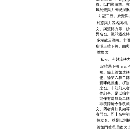
義。以門顯法故。亦
屬於覺與力出現涅槃
記二云。於覺與
文
於惑與力説名與相
文。與流轉力等 鈔
異名也。流即遷改轉
多端故云流轉。非
所明正唯下轉。由與
體故
文
私云。今與流轉力
記唯局下轉
云云
歟。簡上眞如遠轉
也。論第六釋二轉
變即此義也。楞伽
之也。非幻幻人者
作幻事。是以喩非
能作有爲無爲二轉
非覆隱能令作覆藏
文。四者眞如眞如等
者門也。即十名中初
揀立名。並是以別
眞如門唯理理故
文