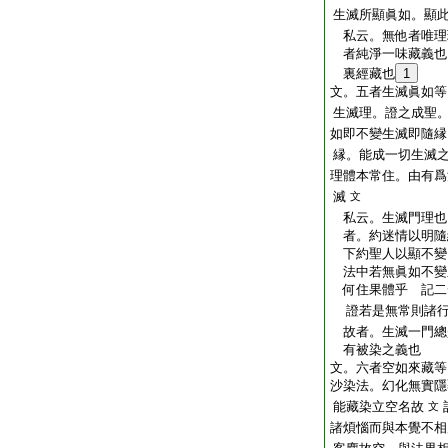
生滅所顯眞如。顯
私云。無他者唯理
者純淨一味藏義也
裏經藏也
1
文。五者生滅眞如等
生滅理。證之成聖
如即不變生滅即隨縁
縁。能成一切生滅
理體本常住。由有爲
滅
文
私云。生滅門理也
者。約迷情以明隨
下約聖人以顯不變
法中若無眞如不變
何住果體乎 記二
證若是無常則諸行
故者。生滅一門總
有被染之義也
文。六者空如來藏等
沙染法。幻化無實隱
能藏染立空名故
文
諸煩惱而與本覺不相