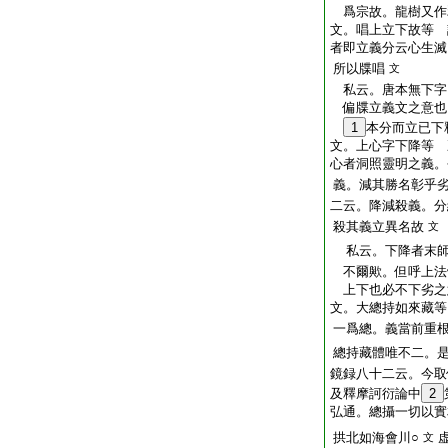
爲宗故。龍樹又作
文。唱上立下故等 
者即立義分云心生滅
所以牒唱
文
私云。唐本無下字
偏牒立義文之意也
1
本分而立已下
文。上心字下降等 
心者洞照靈明之義。
義。減其勝名彰乎
二云。降減殺義。分
殺其義立異名故
文
私云。下降者末師
不爾歟。但呼上法
上下也必不下劣之
文。大總持如來藏等
一爲總。義當前重
總持藏體唯不二。
鏡録八十二云。今取
及釋摩訶衍論中
2
弘通。總攝一切以實
拱北如海會川○
文