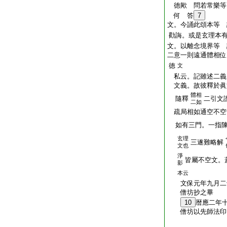
徳歟 問若常樂等
何 答
7
文。今誦此頌本等 
勸誨。或是玄理本
文。以離念境界等 
二意一則遠通體相位
徳
文
私云。記雖述二義
文義。故彼釋於眞
體相
隨釋
二引文
二如
疏局相如通空不空
如有三門。一指陳
玄理
三遂難略解
文也
淨
皆屬不空文。
影
本云
文保元年九月二十
僧坊抄之畢
10
暦應二年
僧坊以先師法印自
權律