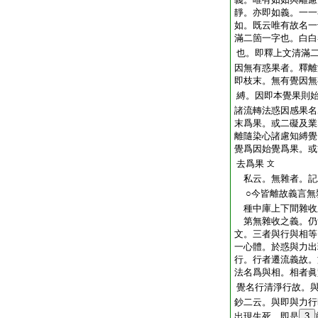
靜。亦即如義。一一
如。既云唯有故名一
滿二箇一字也。白白
也。即釋上文清滿
因無有惑果者。釋離
即枝末。無有覺因無
縛。因即本覺果則
諸流轉法惑因感果名
末爲果。或二礙及業
離隨染心諸慮知縛覺
覺爲因始覺爲果。或
去爲果
文
私云。無雜者。記
○今皆離故義言無
種中庫上下間雜收
第無雜收之義。仍
文。三者與行與相等
一心體。於惑與力出
行。行者遷流義故。
法名爲與相。相者眞
覺名行清淨行故。
鈔二云。與即與力行
出現生死。即是
3