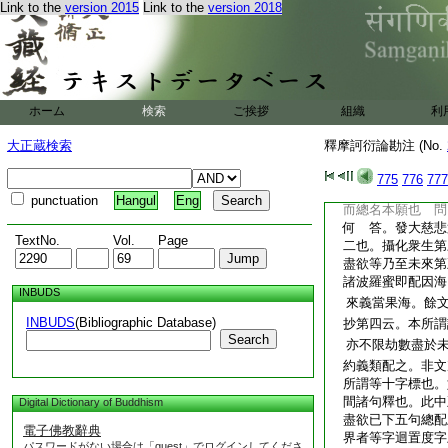
Link to the
version 2015
Link to the
version 2018
海故判科名本願無盡
悲心海二修十方微塵
方微塵數衆生根海。
願海。五成十方微塵
以。由稱實知一切衆
故
記五云。初發
ホーム
検索
ご挨拶
組織
文
利
生･起誓･成果。如
大正蔵検索
釋摩訶衍論勘注 (No.
力之所成就。是故
私云。科名且約五
775
776
777
如時不轉門等也。
punctuation
Hangul
Eng
而總名本願也 問
何 答。發大慈悲
TextNo.
Vol.
Page
二也。攝化衆生第
盡欲等乃至未來第
諸波羅蜜即配因海
INBUDS
來義當果海。餘文
INBUDS
(Bibliographic Database)
抄第四云。本所謂
Search
亦不限劫數盡於未
約義類配之。非文
所謂等十字標也。
間諸句釋也。此中
Digital Dictionary of Buddhism
盡欲已下五句總配
電子佛教辭典
界者等字迴置度字
パスワードがない場合は「guest」でログインしてくださ