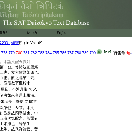
。一興十方微塵數慈
數圓滿因海。三攝十
四立十方微塵數廣大
數自在果海。後出所
生同一無異如己身
五願。謂即興慈･錬行･攝
用条件
使い方
English
是五種皆依因中最初願
2290_
頼寶
撰 ) in Vol. 69
總言本願無盡
文
種中第四一種立之。例
778
779
780
781
782
783
784
785
786
787
788
789
790
[行番号:
無
/
或又五種因中誓願故。
。本論文配五義如
第一也。修諸波羅蜜第
三也。立大誓願第四也。
五也。依之疏第五云。
。從盡欲下至於未
易見。不繁具指
又
文
諸佛如來者是上果海。
來者是上塵劫
此意
文
次第也 今謂。本文
如己身故四字結也。中
五海次第配之。若爾者
上果海也 等衆生
上歟。故異譯論云。普