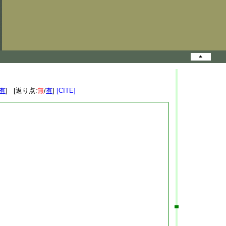
有
] [返り点:
無
/
有
]
[CITE]