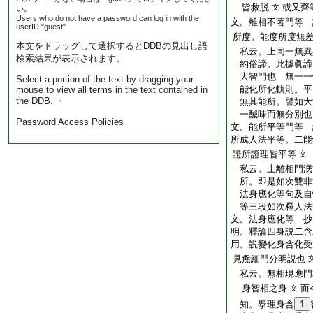
皆救脱
或又齊
文
い。
Users who do not have a password can log in with the
文。離相不著門等 
userID "guest".
所度。能度所度無
本文をドラッグして選択するとDDBの見出し語
私云。上同一無異
検索結果が表示されます。
約俗諦。此據眞諦
大智門也 無一一
Select a portion of the text by dragging your
能化所化軌則。平
mouse to view all terms in the text contained in
the DDB. ・
無其能所。譬如大
一醎味而無分別也
Password Access Policies
文。能所平等門等 
所成人法平等。二能
證所證理智平等
文
私云。上離相門泯
所。即是如次雙非
法身應化等句及自
等三段如次釋人法
文。法身應化等 抄
明。釋論四身説二含
用。説變化身含化受
見麁細門分明説也
私云。無相現應門
身智相之身
而
文
知。擧理身含
1