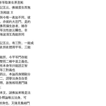
等等取衆生界意歟
記五云。佛雖度生而無
差別相故
文
與今唯一眞如不同。彼
。亦彼約大悲門。是約
佛而攝生故者。雖存
等法性故云爾也。非
海波濤互爲能所同
記五云。有三對。一能成
依所依體用平等。三能
能所。今平等門存能
雙照二種中道之義也。
性本身等幷能證正智
等三對義也
四云。本論四身開顯分
二。謂擧法身含自受
用。故無相現應門隨
文
本文。諸佛如來唯是法
今釋論唯云法身。可
智身也。又隨見麁細門