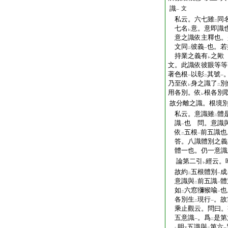
識
文
一
私云。六七雖
同
二
七名
意。意即識
レ
意之識依主釋也。
文同
彼義
也。若
二
一
持業之義有
之歟
レ
文。此識依彼眼等等
著色根
以彰
其號
一
二
一
乃至依
身之識了
別
レ
二
用各別。依
根各別
レ
故分離之識。根境
私云。意識雖
體
二
識
也 問。意識
一
依
五根
前五識也
二
一
答。八識體別之義
體一也。仍一意識
論第二引
經云。
レ
故約
五根體別
成
二
一
意識與
前五識
體
二
一
如
六窓獼猴喩
也
二
一
各別生
現行
。故
二
一
乘止觀云。問曰。
五意識
。爲
是第
一
二
明
五識與
第六