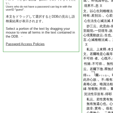
成
。即現識等也。
一
い。
境界不
息
文
Users who do not have a password can log in with the
レ
userID "guest".
文。以心生則種種法
時有
差別法
。心若
本文をドラッグして選択するとDDBの見出し語
二
一
心生法生心滅法滅
検索結果が表示されます。
一
抄三云。此意由
下
Select a portion of the text by dragging your
至能現
一切境等
故
mouse to view all terms in the text contained in
中
上
心境熏動故云
生也
the DDB. ・
レ
言
心滅種種法滅
。
二
一
Password Access Policies
文
私云。上來釋
本
二
文。若爾唯是心義等
不可得
者。心既不
一
レ
性雖
不可得
。無
二
一
云。若爾下徴
釋無
二
得
爾
。
ナル
ナリト云ハ
此亦心故
。不
唯有
一
三
眞唯心故。唯識法相
縁
智都無
所得
。
一
二
一
況法性宗豈有
得耶
レ
私云。若性實有無
無有無還心也。心
故非
實有
。假名
二
一
心量無心
。二義