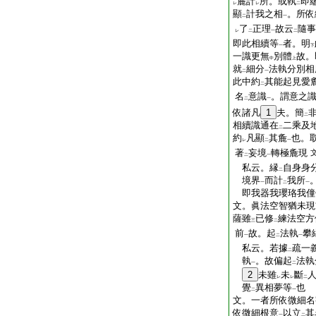
麁計
所。或執
即
レ
レ
二
顯
計我之相
。所依
二
一
了
正理
故云
隨事
レ
二
一
二
即此相續等
者。明
一
下
一識更無
別體
故。
中
上
就
細分
法執分別相
二
一
此中約
其能起見愛
二
名
意識
。謂意之
二
一
依諸凡
1
夫。簡
二
相續識通在
二乘及
二
約
凡顯
其麁
也。
レ
二
一
著
妄境
轉極麁現
二
一
私云。縁
自身身
二
境界
而計
我所
一
二
一
即我器我瓔珞我僮
文。眞法空智猶未現
薩雖
已修
練法空方
三
二
前
故。起
法執
攀
一
二
一
私云。若據
疏一
二
執
。故偏起
法執
一
二
2
未雖
未
斷
レ
レ
二
覺
異相夢等
也
二
一
文。一者所依微細名
依微細根意
以立
其
一
二