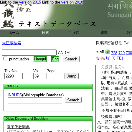
Link to the
version 2015
Link to the
version 2018
者。或唯約
心。或
レ
藏疏云。身塵無
相
レ
不
生也
文
レ
私云。當段大旨境
所縁皆是心性。若
ホーム
検索
ご挨拶
組織
利
相隨而空也。以
二
倶空即是幻心作
大正蔵検索
釋摩訶衍論勘注 (No.
心是大乘不共之
レ
盛明
此義
。而今
728
729
730
二
一
乘刀不
自割
心不
点:
有
/
無
]
[CITE]
二
一
punctuation
Hangul
Eng
曉起信別記救此難
分反見
見分
。非
二
一
TextNo.
Vol.
Page
刀指
爲
同法喩
一
二
一
能
自見
。而有
レ
二
一
二
以
用有
異故向
二
レ
INBUDS
法喩
。由
是義
一
二
一
中。爲
顯
實相
INBUDS
(Bibliographic Database)
レ
二
一
集量論主爲
立
假
Search
レ
二
自證
。然假名不
一
レ
不壞不動有
何相
二
後義爲
勝歟
レ
Digital Dictionary of Buddhism
文。當知世間一切境
電子佛教辭典
根本也。妄心者業識
パスワードがない場合は「guest」でログインしてくださ