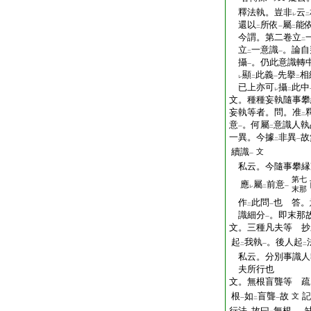
釋法執。豈非
云
レ
二
還以
所依
屬
能
二
一
二
今謂。第二卷立
二
立
一意識
。論自
二
一
攝
。仍此意識轉
一
顯
此義
先擧
相
レ
二
一
二
已上亦可
攝
此中
レ
二
文。種種妄執隨事攀
妄執等者。問。准
二
意
。何屬
意識人執
一
二
一異。今據
非異
故
二
一
續識
文
一
私云。今隨事攀縁
第七
應
屬
前意
レ
二
一
末那
作
此問
也 答。
二
一
識細分
。即末那
一
文。三種凡夫等 抄
起
我執
。後人起
二
一
二
私云。分別事識人
夫所行也
文。無根盲聾等 疏
根
如
盲聾
故
記
文
一
二
一
行法
故曰
無根
。