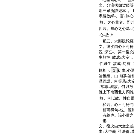
一
文。分流楞伽契經等
那三藏所譯經本
。
一
攀縁故縁
。言
無心
一
二
故。之心量者。即
四云。無心之心爲
二
心
故
文
一
私云。求那跋陀羅
文。復次由心不可得
説
深玄
。第一復次
二
一
生無性
故成
大空
一
二
一
性縁生
故成
幻有
一
二
一
轉相
○
1
初由
心
一
レ
論後經。由
經與論
二
品經説。何等爲
大
二
常非
滅故。何以故
レ
レ
維上下南西北方四維
故。何以故。性自
私云。心不可得句
相可得句
也。經
一
有義也。論心量之
也
文。復次由大空之義
由
大空義
諸法得
二
一
レ