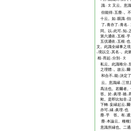
レ
下
二
一
識
又云。意
文
一
但能得
五塵
。
二
一
十云。如
眼識
但
二
一
了
青亦了
青名
レ
二
一
同。以
此可
知
レ
レ
レ
第六通依
五根
乎
二
一
五倶通依
五根
也
二
一
文。此識全縁事之境
境以立
其名
。此
レ
二
一
相
而起
分別
文
一
二
一
私云。此識唯分
二
之理體
。故云
爾
一
レ
和合不
能
決定
レ
三
云。意識縁
三世
二
爲法也。若爾者。
答。於
眞理
雖
二
一
レ
歟。是即比知非
二
下轉
妄縁起云
爾
一
レ
亦可
縁
眞理
也
レ
二
一
塵
乎 答。有
通
一
二
塵
本論云。種種
一
意識所縁也。二通