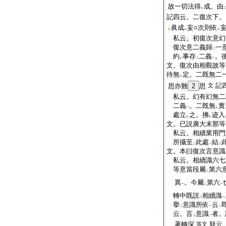
故一切法得
成。由
レ
記四云。二復次下。
眞成
妄○次則依
レ
レ
レ
私云。初復次意幻
復次意二義歸
一
二
約
事存
二義
。
レ
二
一
文。復次由相觀故等
待無
定。二既無二
レ
記
思亦難
2
思
文
私云。幻有幻無二
二義
。二既無
實
一
レ
處立
之。拂
迹入
レ
レ
文。已説廣大末那等
私云。相續業用門
所攝至
此處
結
二
一
二
文。本曰復次言意識
私云。相續識六七
等意當段屬
第六
二
異
。今屬
第六
一
二
一
轉中既説
相續識
二
一
擧
意識所依
云
二
一
二
云。言
意識
者。
二
一
著轉深
疑云
等文