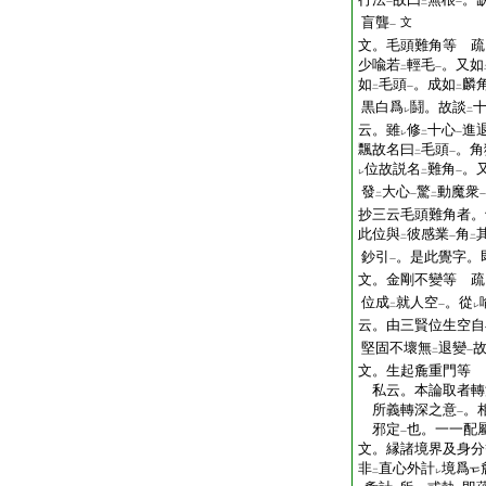
一
二
一
盲聾
文
一
文。毛頭難角等 疏
少喩若
輕毛
。又如
二
一
如
毛頭
。成如
麟
二
一
二
黒白爲
鬪。故談
レ
二
云。雖
修
十心
進
レ
二
一
飄故名曰
毛頭
。角
二
一
位故説名
難角
。
レ
二
一
發
大心
驚
動魔衆
二
一
二
一
抄三云毛頭難角者。
此位與
彼感業
角
二
一
二
鈔引
。是此覺字。
一
文。金剛不變等 疏
位成
就人空
。從
二
一
レ
云。由三賢位生空自
堅固不壞無
退變
二
一
文。生起麁重門等
私云。本論取者轉
所義轉深之意
。
一
邪定
也。一一配
一
文。縁諸境界及身分
非
直心外計
境爲
二
レ