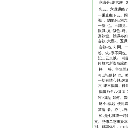
意識分
別六塵
二
一
忠云。六識通能
一乘止觀下云。問
識
。總能分
別六
一
二
一塵
也。五識見
一
レ
眼識
見
似色
時
一
二
一
妄執也。餘識亦如
妄執
六塵
。五識
二
一
妄執
也
問。
文
一
答。依
宗不同也
レ
記二云夫以
一相
二
何故六所依所縁而
轉
答。等無間
一
可
許
倶起
也。
レ
二
一
一切有情心與
末
二
六
即三倶轉。餘
一
倶轉乃至八倶
文
容
倶起
如何。異
二
一
應不
倶起
便同
二
一
當論
者。亦可
許
一
レ
如
是七識或一時
レ
文。見修二惑熏於本
別。修謂倶生。由
三