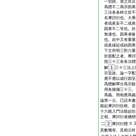
一切經。准之而言
爲體不二爲宗因果
三法各各峙立皆不
名摩訶衍也。大乘
者或眞妄不二或眞
因果不二等也。於
無邊也。因果者修
也。此中又有重重
或眞縁起或始因果
下文所明三對六重
於題配之者。摩訶
指三十三各各法體
解
1
三十三法上
宗旨故。論一字配
應不應以成行因至
爲體解釋分爲宗餘
用各雖攝三十三。
爲義。用相應爲義
論第一云。已説本趣
能起摩訶衍信根。是
十六能入門法能起信
之相。摩訶衍者總標
二
2
摩訶衍體
文
其數幾有。其相云何