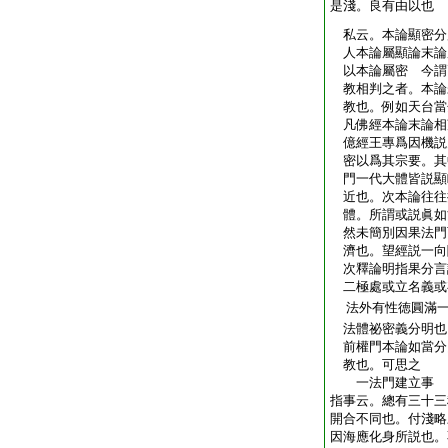
是淺。良有由以也
私云。本論顯密分
人本論屬顯論末論
以本論屬密 今謂
教相判之者。本論
教也。例如天台當
凡佛經本論末論相
億經王專爲因機説
密以爲其宗要。其
門一代大體皆説顯
近也。次本論往往
體。所謂或説眞如
然未簡別因果法門
濟也。望經説一向
次釋論明指果分言
二極處或立名義或
法外有性徳圓滿
法體祕密義分明也
前權門本論如當分
教也。可思之
一法門建立事
指事云。總有三十三
開合不同也。付淺略
因海應化身所説也。