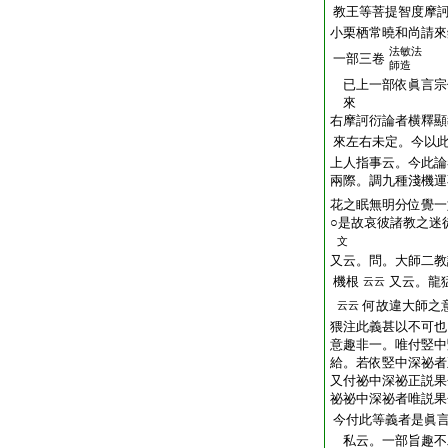
教王等菩提智度摩
小栗栖常曉和尚請來
法敏法
一部三卷
師造
已上一部依眞言宗
來
右摩訶衍論者横釋顯
來左右未定。今以
上人指事云。今此論
兩際。調九種淺機運
花之眠無明分位覺一
○是故哀彼諸教之迷
文
又云。問。大師二教
機根
又云。龍
云云
何故違大師之
云云
猥注此義甚以不可也
意趣非一。唯付竪中
給。若依竪中深祕者
又付祕中深祕正説果
祕祕中深祕者唯説果
今付此等義者是眞
私云。一部旨趣不