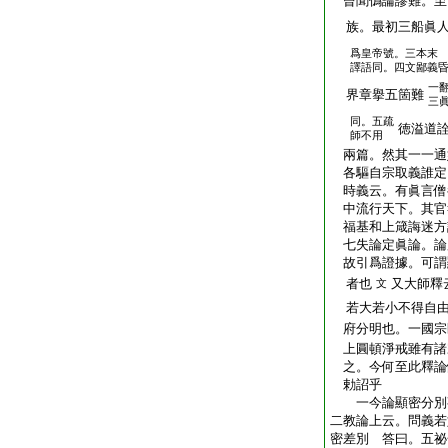
曾聞僞論謬難。至
族。最初三船眞人
爲皇帝號。三本末
譯語同。四文鄙義
一
界章擧五箇難
三
同。五疏
徳溢道
師不用
兩篇。然其一一通
各驅自宗取義誰定
時義云。有眞言僧
中流行天下。其官
福基和上箴誨迷方
七失論定眞論。論
故引爲證據。可謂
者也
又大師釋
文
若大若小不得自
府分明也。一國宗
上圓頓淨戒雖有諸
之。今何至此釋論
勅詔乎
一今論顯密分別
二教論上云。問義若
密差別 答曰。五祕