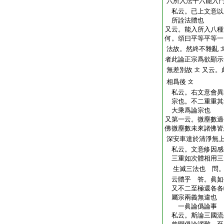
六所入法十六能入
私云。已上文意以
所詮法體也
又云。能入所入八種
何。頌曰平等平等一
法故。然終不雜亂
者此論正宗爲欲顯示
無差別故
又云。
文
相爲後
文
私云。右文意會異
宗也。不二重重其
大乘爲論宗也
又第一云。微塵數過
佛微塵數未來諸佛皆
深安車達於清淨無
私云。文意修因感
三重如次體相用三
生滅三法也 問。
云體乎 答。眞如
又不二至極還各各
屬宗兩義無違也
一眞論僞論事
私云。斯論三國流