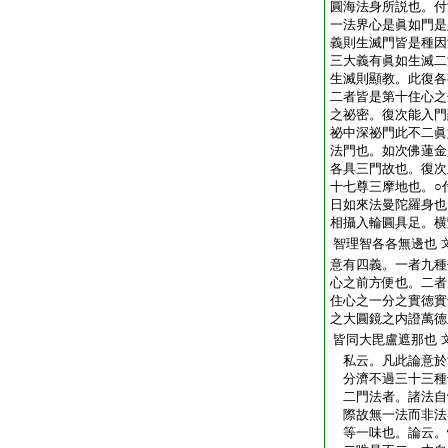
圓海法身所説也。付
一法界心是眞如門是
義則生滅門皆是種因
三大義有眞如生滅二
生滅則顯教。此復各
二者皆是第十住心之
之祕密。復次能入門
祕中深祕門此不二眞
法門也。如次佛蓮金
各具三門故也。復次
十七尊三摩地也。○
日如來法曼陀羅身也
相攝入輪圓具足。横
智理智各各無邊也
意有四義。一者九種
心之前方便也。二者
住心之一分之實徳實
之大圓鏡之内證萬徳
皆同大毘盧遮那也
私云。凡此論意於
分濟不過三十三種
二門法者。諸法自
際故無一法而非法
等一味也。論云。