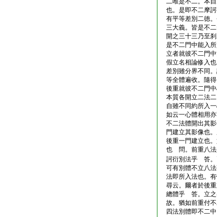
二唯是不二。本自
也。是即不二摩訶
有平等差別二徳。
三大義。皆是不二
開之三十三乃至刹
是不二門中能入所
立者就彼不二門中
假立名相論修入也
差別雖分界不同。
等全體遍收。隨得
後重就彼不二門中
本質各開立二法二
自雖不同約所入一
如云一心體相用亦
不二法體開出其影
門建立其影像也。
後重一門建立也。
也 問。前重八法
訶衍別法乎 答。
可有別體不立八法
法即所入法也。有
尋云。爾者於後重
總體乎 答。立之
故。猶如前重付不
四法別體即不二中