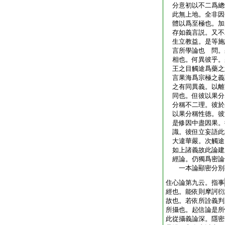
分意初以不二爲總
此無上地。全非因
體以爲至極也。加
存如義言説。又不
生立教益。是等施
言所學論也 問。
相也。何異彼乎。
王之目觸途爲藥之
言果海爲宗極之義
之有同異義。以離
同也。但彼以果分
分稱不二理。彼於
以果分稱性徳。彼
是修因中盡因果。
識。彼但立妄語此
大違華嚴。次觸途
如上諸義故此論建
經論。仍獨爲密論
一本論顯密分別
住心論第九云。指事
經也。能依則摩訶衍
故也。若依所詮義判
所攝也。起信論是所
此從攝義論深。隱密