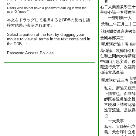
十卷
い。
右二人業應兼學三十
Users who do not have a password can log in with the
userID "guest".
菩提心論一卷釋摩訶
一聲明業一人
本文をドラッグして選択するとDDBの見出し語
承和二年正月二十
検索結果が表示されます。
諸阿闍梨眞言密教
Select a portion of the text by dragging your
金剛界部第三
mouse to view all terms in the text contained in
the DDB. ・
釋摩訶衍論十卷
龍
爲僞論。次徳師引用
Password Access Policies
仁和上問南大寺新羅
中朝山月忠妄造。後
藏流行天下。次福貴
僞論立爲眞論
法
釋摩訶衍疏三卷
爲
私云。斯論天應元
上請來也。而諸師
師既奏達眞論之旨
常曉和上請來此論
進官流通。是故爲
也
一大意事
私云。大師祕記立
義。天台釋中立名