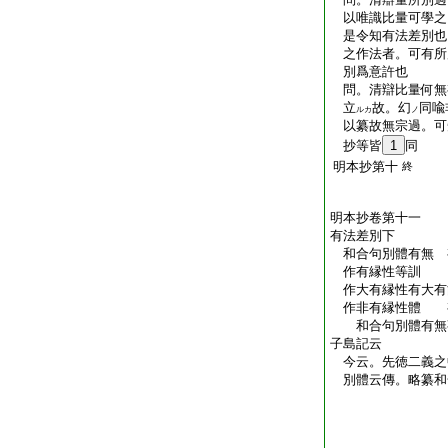
以唯識比量可學之
是令知有法差別也
之作法者。可有所別
別爲意許也
問。清辯比量何無
立
故。幻
同喩
ルカ
ノ
以纂故無宗過。可
抄等皆
1
同
明本抄第十
終
明本抄卷第十一
有法差別下
和合句別體有無 
作有縁性等訓
作大有縁性有大有
作非有縁性體 有
和合句別體有無
子島記云
今云。先徳二義之
別體云傳。略纂和