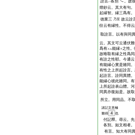
詮言
各別
。故
ハ
燈鈔云。其大有句。
起縁智。縁三爲有。
徳業三
故云詮
乃至
但云有縁性。不得云
取詮言。以有與同
云。其文可云通伏難
爲有
能縁
之性。
スル
ヲ
故唯取有縁之性爲同
有詮之性耶。今通云
有能縁心實是雖同。
有性之上所起詮言。
起詮言。詮同異體。
能縁心彼此雖同。有
上所起詮表山體。河
同異亦復如是。故取
所立。用同品。不
諸記文意極
4
難得
也
付記釋。尋云。先
各別。如文相者。
有言。知大有同異