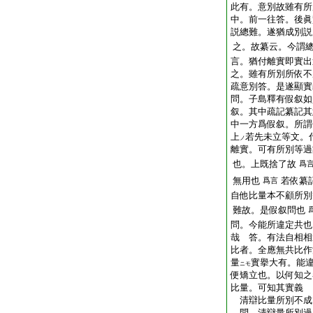
此有。意別故雖有所
中。前一往答。後
説總難。遂猶成別
之。故纂云。今謂
言。猶付離實即實出
之。雖有所別所依不
疏意別答。是遂顯實
問。子島釋有假叙如
叙。其中疏記纂記其
中一方爲假叙。所謂
上
若先未立等文。
ノ
離實。可有所別等過
也。上既捨了故
爲
無用也
若依纂
爲言
自他比量本不顧所別
難故。是假叙問也
問。今能所違定共也
哉 答。有法自相相
比者。全應無共比作
量
實擧大有。能
ニモ
便矯立也。以何知之
比量。可知其實義
清辯比量所別不成
問。清辯量所別過。