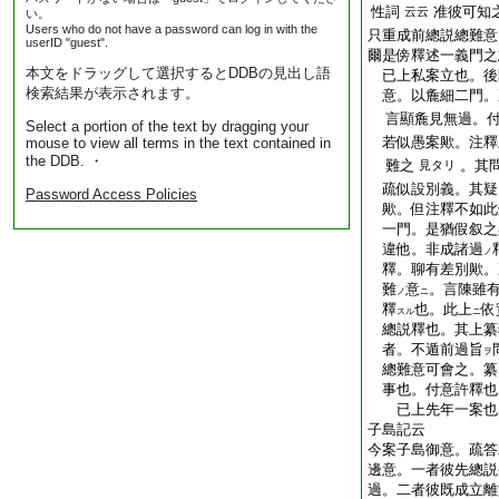
性詞
准彼可知
云云
い。
Users who do not have a password can log in with the
只重成前總説總難
userID "guest".
爾是傍釋述一義門之
本文をドラッグして選択するとDDBの見出し語
已上私案立也。後
検索結果が表示されます。
意。以麁細二門。
言顯麁見無過。付
Select a portion of the text by dragging your
若似愚案歟。注釋
mouse to view all terms in the text contained in
the DDB. ・
難之
。其
見タリ
疏似設別義。其疑
Password Access Policies
歟。但注釋不如此煩
一門。是猶假叙之
違他。非成諸過
ノ
釋。聊有差別歟。
難
意
。言陳雖有
ノ
ニ
釋
也。此上
依
スル
ニ
總説釋也。其上纂
者。不遁前過旨
ヲ
總難意可會之。纂
事也。付意許釋也
已上先年一案也
子島記云
今案子島御意。疏答
邊意。一者彼先總説
過。二者彼既成立