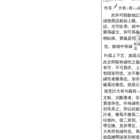
作非
大有
有
ニ
スル
此外可勘餘徳記
諸徳異説粗如上載。
説。尤可依用。就中
樂爲破文。仰可爲龜
稍似殊。實義是同
世
也。餘徳中有縁
流
叶疏上下文。故疏
此文即顯有縁性之義
有字。不可異求。上
智因皆同也。次不樂
縁性者樂爲也。加非
偏遮詮義也。故疏云
彼意許大有句義有
ス
文歟。次斷噵者。非
實徳等也。作有縁性
別等具之。所以此破
許者。樂爲不樂爲二
竝相向。彼二差別。
帶言陳。其所帶言。
大有而有縁性也。爲
故疏總釋諸差別相違