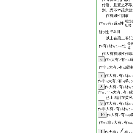
付勝。且置之不取
別。恐不本疏意歟
作有縁性訓事
明燈
作
有
縁
性
タリ
ト
カ
初釋
縁
性
子島訓
ヲ
以上在疏二卷記
音
作有
縁
性
ト
セラルル
等
作大有有縁性作非
6
作
大有
有
リ
ノ
アル
作非
大有
有
縁性
ヌ
ノ
ル
7
作大有
有
縁
ノ
ト
セ
作非
大有
有
縁
カ
ノ
ト
セラ
8
作大有
有
縁
ノ
ト
セ
作
非
大有
有
縁
タリ
カ
ノ
ト
已上四訓在黄私
9
作大有
有
縁
ノ
ト
セ
作非大有
有
縁
ノ
ト
セラル
10
作大有
有
ノ
スル
作
非
大有
有
タリ
ヌ
ノ
スル
1
作大有
有
ト
スル