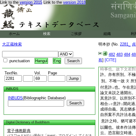
Link to the
version 2015
Link to the
version 2018
必可有深意也。重意
許。付宗實義是假
等者。順問設見離實
違又他比
者不爲
ナレハ
義
此次釋顯也。
ナレハ
ホーム
検索
ご挨拶
組織
利
問。所別所依。是言
爰知纂主如問實擧大
大正蔵検索
明本抄 (No.
2281_
貞
等過避之也。焉
ンソ
其例難耶 答。若言
482
483
484
48
相哉。若言者言陳直
有
]
[CITE]
punctuation
Hangul
Eng
也。背理門正理旨如
時事也。故下文若對
TextNo.
Vol.
Page
許。亦有所別。不極
別。不唯一故
所
文
付意許
也。乍在意
ニ
INBUDS
論文未説之過開出。
INBUDS
(Bibliographic Database)
其意許宗。以所別不
Search
相合
意許
開此過
シテ
ニ
成得自義。其志猶
自所案不共許法名義
意許之時。猶可避
Digital Dictionary of Buddhism
以爾也。彼本作法傳
電子佛教辭典
云。恐言顯立時過。
パスワードがない場合は「guest」でログインしてくださ