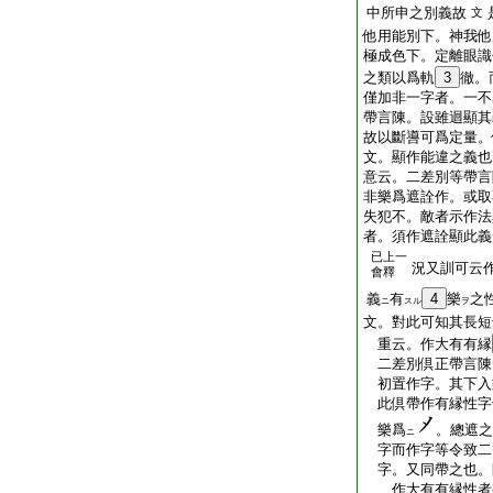
中所申之別義故
文
他用能別下。神我他
極成色下。定離眼
之類以爲軌
3
徹。
僅加非一字者。一不
帶言陳。設雖迴顯其
故以斷噵可爲定量。
文。顯作能違之義也
意云。二差別等帶言
非樂爲遮詮作。或取
失犯不。敵者示作法
者。須作遮詮顯此義
已上一
況又訓可云
會釋
義
有
4
樂
之
ニ
スル
ヲ
文。對此可知其長短
重云。作大有有縁
二差別倶正帶言陳
初置作字。其下入
此倶帶作有縁性字
樂爲
。總遮之
ニ
字而作字等令致二
字。又同帶之也。
作大有有縁性者有