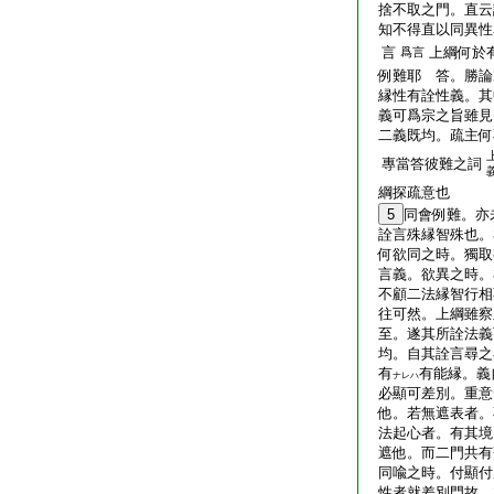
捨不取之門。直云
知不得直以同異性
言
上綱何於
爲言
例難耶 答。勝論
縁性有詮性義。其
義可爲宗之旨雖見
二義既均。疏主何
專當答彼難之詞
綱探疏意也
5
同會例難。亦
詮言殊縁智殊也。
何欲同之時。獨取
言義。欲異之時。
不顧二法縁智行相
往可然。上綱雖察
至。遂其所詮法義
均。自其詮言尋之
有
有能縁。義
ナレハ
必顯可差別。重意
他。若無遮表者。
法起心者。有其境
遮他。而二門共有
同喩之時。付顯付
性者就差別門故。