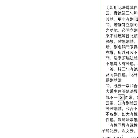
明即用此法爲其自
云。實徳業三句和
其體。更非有別
問。若爾何立別句
之功能。必開立別
乘不相應等皆此類也
觸故。雖無別體。
所。別名觸門假爲
亦爾。所以可云不
問。勝宗須屬法體
不無爲大有等也。
答。於三句有總別
及同異性也。此外
爲別體歟
問。既云一常和合
大乘生住等隨法異
既不一
2
而常。
云常。知有別體云
等雖別體。和合不
不各別。如大有性
性也。豈隨法常無
有性同異有縁性
子島記云。次文云。