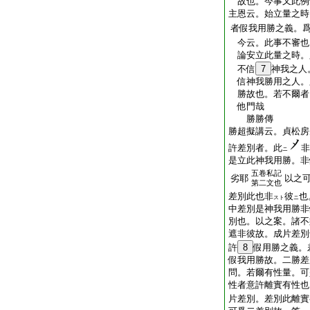
故也。今事又此例
主恩云。始立量之時
者假我用勝之義。
今云。此事不審也
論安立此量之時。
不信
7
神我之人
信神我勝用之人。
勝故也。若不爾者
他門哉
勝勝傳
勝超擬講云。貞松房
許差別者。此
非
ニ
是立此神我用勝。非
五卷私記
劣耶
以之可
第二文也
差
別
此也非
彼
也
スト
ニ
中
差
別
是神我用勝非
別也。以之案。諸不
遮非彼故。成片差
許
8
假用勝之義。
假我用勝故。二勝差
問。若爾有性量。可
性者意許離實有性也
片差別。
差
別
此離實