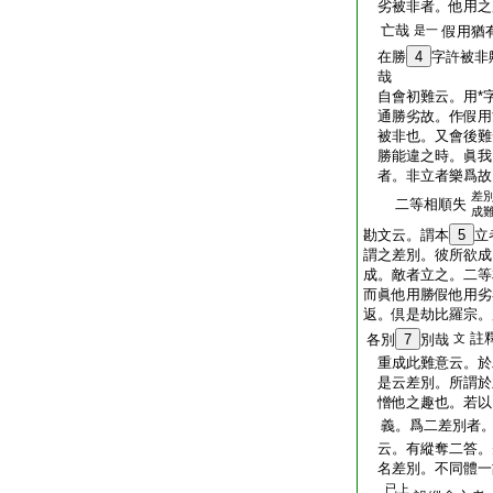
劣被非者。他用之
亡哉
是一
假用猶
在勝
4
字
許
被非
哉
自會初難云。用*
通勝劣故。作假用
被非也。又會後難
勝能違之時。眞我已
者。非立者樂爲故。
差
二等相順失
成
勘文云。謂本
5
立
謂之差別。彼所欲
成。敵者立之。二
而眞他用勝假他用
返。倶是劫比羅宗。
註
各別
7
別哉
文
重成此難意云。於
是云差別。所謂於
憎他之趣也。若以
義。爲二差別者。
云。有縱奪二答。
名差別。不同體一
已上