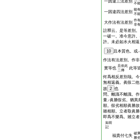
一因違三法差別
不
能
一因違四法差別
不
作
大作法有法差別
非
註釋云。是等差別。
一破一。准今意許。
許。未必如水火相返
10
且本質色。或
作法有法差別。作非
且依此
實等也
此等
二傳
何爲相反差別哉。今
無相返義。眞假二
故
2
也
問。離識不離識。作
量
眞勝假劣。猶異
ノ
順。假劣相順眞勝故
雖相順。立者取眞
即爲不樂爲。雖立者
如前
記
破
福貴付七失
勝