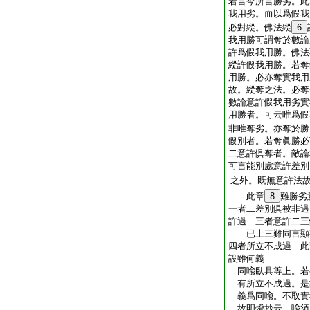
若言今所言勝劣。此
我用劣。而以爲假我
必對縱。佛法縱
6
我用勝可謂奪於數論
許爲假我用勝。佛法
縱許假我用勝。若奪
用勝。必亦奪實我用
故。縱奪之法。必奪
數論意許假我用劣實
用勝者。可云唯爲假
非唯奪劣。亦奪於勝
假別者。若奪眞勝必
二意許倶奪者。敵論
可言能別處意許差別
之外。既無意許法故
此章
8
難勝劣
一者二差別倶被非過
許過 三者意許二三
已上三難同言顯
四者所立不成過 
設雖何義
同喩臥具等上。若
有所立不成過。是
義爲同喩。不取實
故明燈抄云。喩須