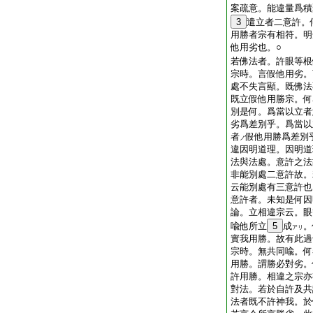
案疏意。能違量爲積
3
遣立者二意許。
用勝者宗有相符。明
他用劣也。○
若佛法者。許眼等根
宗時。言假他用劣。
處不失言顯。既佛法
既立假他用勝宗。何
別是何。爲當以立者
劣爲差別乎。爲當以
者
假他用勝爲差別
ノ
違因明道理。因明道
法與法處。意許之法
非能別處二意許故。
云能別處有三意許也
意許者。未知是何因
論。立相違宗云。眼
喩他所立
5
成
。
アリ
實我用勝。故有此過
宗時。無共同喩。何
用勝。謂勝必對劣。
許用勝。相違之宗亦
對法。若於自許及共
法者既不許神我。於