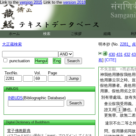
之習。此義必然。
Link to the
version 2015
Link to the
version 2018
耶 答。理雖可然
會其難云者。文還
用勝能違。成不樂
故。此諸難皆唐捐
必爲不樂爲之同品
ホーム
検索
ご挨拶
組織
利
識。望非定離眼識
不定離眼識色之同
大正蔵検索
明本抄 (No.
2281_
貞
註釋
言顯有失失
難
430
431
432
43
註釋云。又陳那立假
有
]
[CITE]
punctuation
Hangul
Eng
二差別
勘文云。
文
不失言顯。○而必爲
TextNo.
Vol.
Page
神我他用勝假我他用
他用勝云宗之時。豈
假他用勝者。眞他
INBUDS
用勝。假他用劣之宗
別有替處哉。故有
INBUDS
(Bibliographic Database)
Search
會云假我受用義。
證又用
1
勝也。
更無替。故無二差
Digital Dictionary of Buddhism
違宗不出二等之
電子佛教辭典
問。假用勝劣同故
パスワードがない場合は「guest」でログインしてくださ