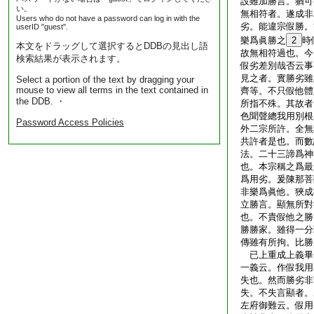
設雖加勝言。猶可
い。
無相符者。遂成非
Users who do not have a password can log in with the
劣。能違宗假勝。
userID "guest".
樂爲眞勝之
2
時
本文をドラッグして選択するとDDBの見出し語
故無相符過也。今
検索結果が表示されます。
假劣差別哉否云事
見之者。實勝劣雖
Select a portion of the text by dragging your
mouse to view all terms in the text contained in
齊等。不只假他體
the DDB. ・
所指不殊。其故者
色聞聲總我用別根
Password Access Policies
外二宗所許。全無
共許者是也。而數
法。二十三諦爲神
也。本宗稱之爲最
爲用劣。爰陳那菩
非樂爲眞他。狹
立勝言。顯無所對
也。不貴假他之勝。
勝勝家。雖得一分
傳雖有所拘。比勝
已上重成上義畢
一義云。作假我用
失也。然而勝劣非
失。不失言顯者。
左府御難云。假用