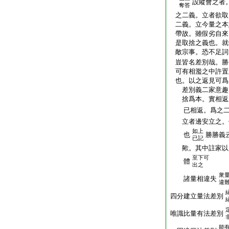
設縱會之者
奪答
之二義。立者欲取
二義。立今量之本意
帶故。雖假劣自來
是取捨之義也。就
敵宗事。恐不足詞。
豈皆名差別哉。勝
可有相濫之中許置
也。以之返見可爲
差別義二家意趣大
捨爲本。實相返差
已相返。爲之二
立者邊安立之。作
如上
也
勝勝義
已記
歟。其中註家以同
至下可
體
出之
衆
諸量相違失
違
四分建立量法差別
唯識比量有法差別
能