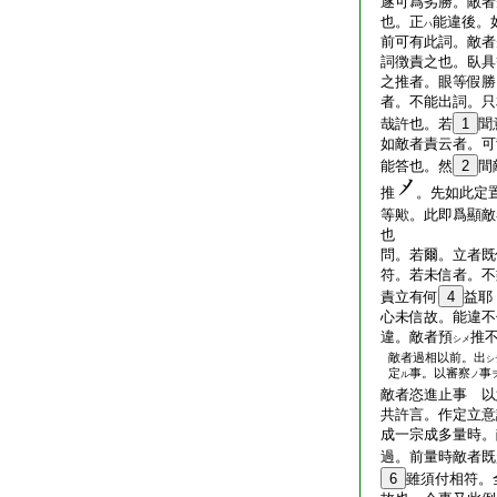
遂可爲劣勝。敵者
也。正
能違後。
ハ
前可有此詞。敵者
詞徴責之也。臥具等
之推者。眼等假勝
者。不能出詞。只
哉許也。若
1
聞
如敵者責云者。可
能答也。然
2
間
推
。先如此定
等歟。此即爲顯敵
也
問。若爾。立者既
符。若未信者。不樂
責立有何
4
益耶
心未信故。能違不
違。敵者預
推
シメ
敵者過相以前。出
シ
定
事。以審察
事
ル
ノ
敵者恣進止事 以
共許言。作定立意
成一宗成多量時
過。前量時敵者既
6
雖須付相符。