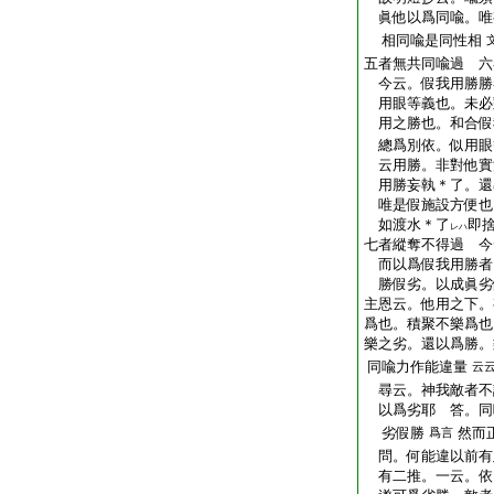
眞他以爲同喩。唯
相同喩是同性相
五者無共同喩過 六
今云。假我用勝勝
用眼等義也。未必對
用之勝也。和合假
總爲別依。似用眼
云用勝。非對他實
用勝妄執＊了。還
唯是假施設方便也
如渡水＊了
即
レハ
七者縱奪不得過 今
而以爲假我用勝者。
勝假劣。以成眞
主恩云。他用之下。
爲也。積聚不樂爲也
樂之劣。還以爲勝。
同喩力作能違量
云
尋云。神我敵者不
以爲劣耶 答。同喩
劣假勝
然而
爲言
問。何能違以前有
有二推。一云。依