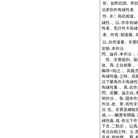
答。如即此因。即
法差別作有縁性者。
性
與此相違。
是二
一
縁性
。以
作非有縁
一
二
性者。意許作大有縁
者。何有
相違義
二
一
以
自所違量。非實
二
皆順
本作法
二
一
問。論存
本作法
。
二
一
答。非實能別。顯
故。爲
之自相量
。
二
一
幽尋
知之
。其義
一
有縁性義
之時。其
一
法下樂爲作大有縁性
有縁性量
。爲
此作
一
二
問。若爾。論主自
レ
明作法
。取
隱本作
一
二
作法
故。擧
有性非
一
二
法
也。非實是總能
一
成
離實有體義
シテハ
二
一
縁性義
成
有法下作
一
二
下含
二類宗
。以爲
二
一
有法自相之時。云
二
直成
有性體
。釋