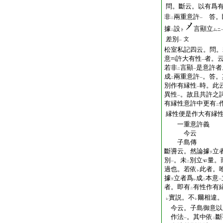
問。斷云。以有爲有
非
兩重意許
答。
二
一
據
設
言顯立
ト
ムニ
二
差別
文
一
松室私記四云。問。
意
許大有性
者。
一
若非
言顯
是意許者
二
一
成
兩重意許
。答。
二
一
別作有縁性
時。此
一
異性
。故且共許之
一
有縁性意許中更有
二
縁性便是作大有縁
一重意許義
今云
子島傳
斷噵云。然論據
立
下
別
。未
別立
量。
一
二
過也。若依
此者。
レ
據
立者爲
成
本意
下
レ
二
一
者。即有
有性作有
二
實説。不
爾相違
レ
レ
今云。子島御意以
作法
。其中依
斷
一
二