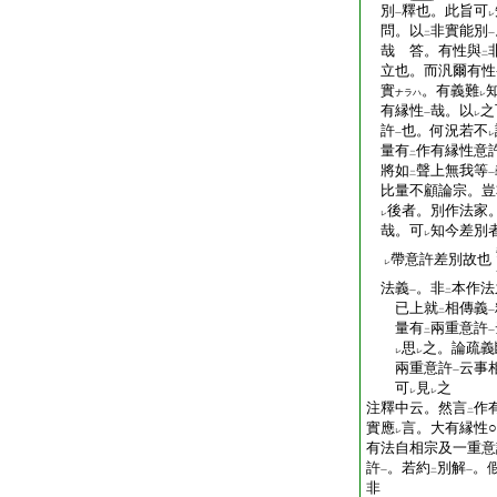
別
釋也。此旨可
一
レ
問。以
非實能別
二
一
哉 答。有性與
二
立也。而汎爾有性
實
。有義難
ナラハ
レ
有縁性
哉。以
之
一
レ
許
也。何況若不
一
レ
量有
作有縁性意
二
將如
聲上無我等
二
一
比量不顧論宗。豈
後者。別作法家
レ
哉。可
知今差別
レ
帶意許差別故也
レ
法義
。非
本作法
一
二
已上就
相傳義
二
一
量有
兩重意許
二
一
思
之。論疏義
レ
レ
兩重意許
云事
一
可
見
之
レ
レ
注釋中云。然言
作
二
實應
言。大有縁性
レ
有法自相宗及一重意
許
。若約
別解
。
一
二
一
非