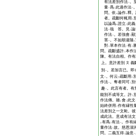
有法差別作法
。
一
量
爲
此過作法
一
二
一
問。依
論作
釋。
レ
レ
者。疏斷何輒用
二
以論爲
證立
此義
レ
二
法
哉 答。見
論
一
二
作法
。若強會
顯
一
二
害
。不如順違隨
一
レ
對
單本作法
有
二
一
二
問。疏斷盛許
本作
二
陳。有法自相。作有
上。意許差別
義
文
別
。若加言已。即
一
文
。何云
疏斷用
一
三
二
作法
。奪者同可
別
一
二
趣
。此言有者。有
一
能別不成等文。許
二
作法傳。雖
會
此文
レ
二
始終併用
作有縁性
二
法差別之一文歟。彼
成此法。意成有法文
有爲
有法
。作有
レ
二
一
量作法
故。慈恩淄
一
問。二義互得
論意
二
一