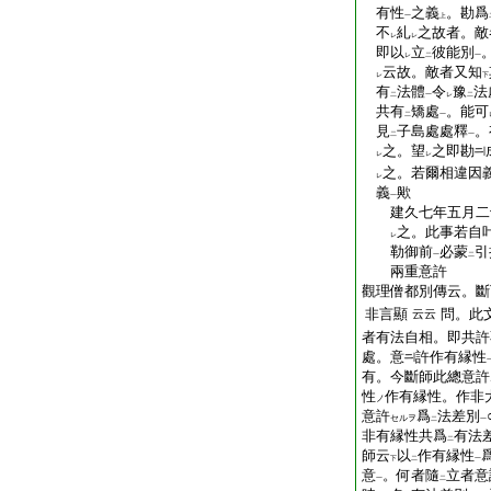
有性
之義
。勘爲
一
上
不
糺
之故者。敵
レ
レ
即以
立
彼能別
レ
二
一
云故。敵者又知
レ
下
有
法體
令
豫
法
二
一
レ
二
共有
矯處
。能可
二
一
見
子島處處釋
。
二
一
之。望
之即勘
レ
レ
之。若爾相違因
レ
義
歟
一
建久七年五月二
之。此事若自
レ
勒御前
必蒙
引
一
二
兩重意許
觀理僧都別傳云。斷
非言顯
問。此
云云
者有法自相。即共許
處。意
許作有縁性
有。今斷師此總意許
性
作有縁性。作非
ノ
意許
爲
法差別
セルヲ
二
一
非有縁性共爲
有法
二
師云
以
作有縁性
下
二
一
意
。何者隨
立者意
一
二