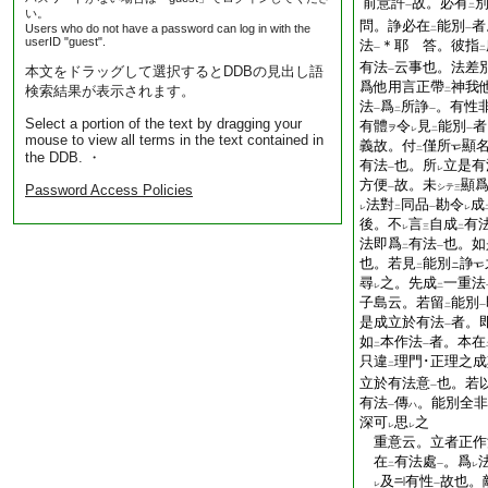
前意許
故。必有
一
二
い。
問。諍必在
能別
者
Users who do not have a password can log in with the
二
一
userID "guest".
法
＊耶 答。彼指
一
二
有法
云事也。法差
本文をドラッグして選択するとDDBの見出し語
一
爲他用言正帶
神我
検索結果が表示されます。
二
法
爲
所諍
。有性
一
二
一
Select a portion of the text by dragging your
有體
令
見
能別
者
ヲ
レ
二
一
mouse to view all terms in the text contained in
義故。付
僅所
顯
二
the DDB. ・
有法
也。所
立是有
一
レ
方便
故。未
顯
Password Access Policies
シテ
一
三
法對
同品
勘令
成
レ
二
一
レ
後。不
言
自成
有
レ
三
二
法即爲
有法
也。如
二
一
也。若見
能別
諍
ニ
二
尋
之。先成
一重法
レ
二
子島云。若留
能別
二
一
是成立於有法
者。
一
如
本作法
者。本在
二
一
只違
理門･正理之
二
立於有法意
也。若
一
有法
傳
。能別全非
ハ
一
深可
思
之
レ
レ
重意云。立者正作
在
有法處
。爲
二
一
レ
及
有性
故也。
レ
一