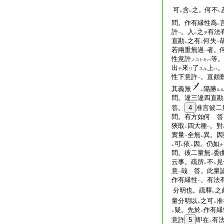
可
含
之。何不
レ
レ
レ
問。作有縁性爲
二
許
。入
之
有法
ヲ
一
二
直勘
之有
何失
レ
二
一
若兩重無過
者。
一
性意許
等。
ノコトキハ
出
來
了
上
。
テ
リ
スル
ハ
性下意許
。直頗
一
其義無
隔勝
ル
レ
問。違三違四直勘
答。
4
准言彼二
問。有方如何 答
狹取
四大種
。對
二
一
實量
全無
異。因
一
レ
可
依
因。仍如
ナ
レ
レ
レ
問。彼二量無
委
二
云事。疏所
不
見
レ
レ
意
哉 答。此量
一
作有縁性
。有法
一
分明也。疏釋
之
レ
量分明以
之可
准
レ
レ
疑。先於
作有縁
レ
二
意許
5
即在
有
二