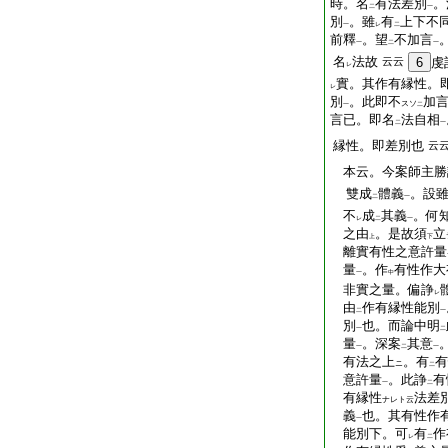
時。名
有法差別
。
二
一
別
。雖
有
上下不
一
レ
二
前釋
。望
不加言
一
二
一
名
法故
云云
6
虔
レ
實。其作有縁性。
レ
別
。此即不
加
スソ
一
二
言已。即名
法自相
二
一
縁性。即差別也
云
本云。今案師主勝
雙成
體義
。設
二
一
不
成
其義
。何
レ
二
一
之由
。是故須
立
上
下
離實有性之意許量
量
。作
有性作大
一
中
非實之量。偏諍
レ
由
作有縁性能別
二
一
別
也。而論中明
一
二
量
。深案
其意
一
二
一
有法之上
。有
有
ニ
二
意許量
。此諍
有
一
二
有縁性
法差
ナレト云
義
也。其有性作
一
能別下。可
有
作
レ
二