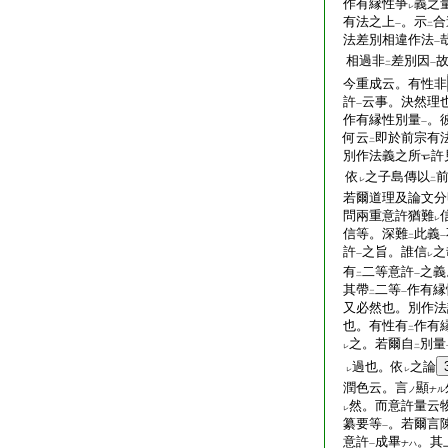
作有縁性爭
義之
レ
有法之上
。示
合
一
二
法差別相違作法
一
相過非
差別因
二
一
今重成云。有性非
許
云事。決然理
一
作有縁性別量
。
一
何云
即於前宗有
二
別作法義之所
許
依
之子島傳以
レ
二
若爾道理及論文分
問兩重意許猶難
レ
信等。深難
此義
二
一
許
之旨。誰信
之
一
レ
有
二等意許
之義
二
一
其帶
二等
作有縁
二
一
又必然也。別作法
也。有性有
作有
二
之。若爾自
別量
レ
二
過也。依
之論
レ
レ
潤色云。言
顯
ノ
ナル
然。而意許量云
レ
纂要等
。若爾言
一
意許
成畢
。其
ナハ
一