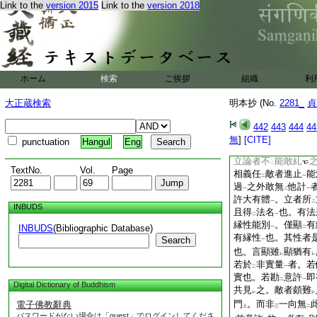
喩
故。以
一分相似
Link to the
version 2015
Link to the
version 2018
一
二
義
。作
成
爲
クリ
一
二
實有
體大有性也。
レ
レ
體
二重
義
。非
大
ノ
一
上
二
喩
方便置
非實言
一
二
一
也。以
之名
成
法
レ
レ
レ
ホーム
検索
ご挨拶
組織
利
離實大有性也。敵者
勘
此失
之時。立者
二
一
大正蔵検索
明本抄 (No.
2281_
貞
同異性能同品也者。
責
立者
可
云。汝
二
一
レ
442
443
444
44
力
見
之未
悟
其體
一
レ
レ
二
無
]
[CITE]
punctuation
Hangul
Eng
究
7
意
。故前時
一
立論者不
能敢糺
二
TextNo.
Vol.
Page
相義任
敵者進止
能
二
一
過
之外敢無
他計
一
二
一
許大有體
。立者所
一
二
INBUDS
且得
法名
也。有法
二
一
縁性能別
。僅顯
有
INBUDS
(Bibliographic Database)
一
二
有縁性
也。其性者
Search
一
也。言顯雖
顯猶有
レ
レ
若於
非實量
者。若
二
一
實也。若勘
意許
即
二
一
Digital Dictionary of Buddhism
共見
之。敵者頗難
レ
レ
門
。而非
一向無
電子佛教辭典
上
三
二
パスワードがない場合は「guest」でログインしてくださ