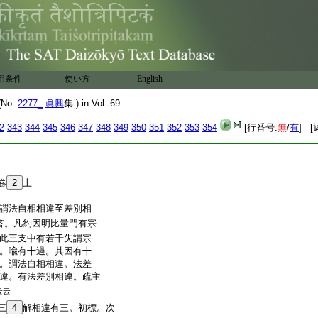
用条件
使い方
English
No.
2277_
眞興
集 ) in Vol. 69
2
343
344
345
346
347
348
349
350
351
352
353
354
[行番号:
無
/
有
] [
卷
2
上
謂法自相相違至差別相
答。凡約因明比量門有宗
此三支中有若干失謂宗
。喩有十過。其因有十
。謂法自相相違。法差
違。有法差別相違。疏主
云云
三
4
解相違有三。初標。次