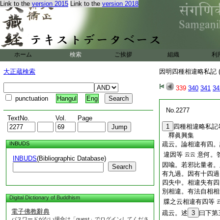
Link to the
version 2015
Link to the
version 2018
ホーム
検索
ご挨拶
組織
利
大正蔵検索
因明四種相違略私記 (
339
340
341
34
punctuation
Hangul
Eng
No.2277
TextNo.
Vol.
Page
1
四種相違略私記
釋眞興集
INBUDS
疏云。論相違有四。
違因等
意何。
云云
INBUDS
(Bibliographic Database)
因喩。若邪比量者。
Search
有九過。因有十四過
四失中。相違失有四
別相違。有法自相相
Digital Dictionary of Buddhism
牒之云相違有四等
電子佛教辭典
疏云。述
3
曰下第
パスワードがない場合は「guest」でログインしてくださ