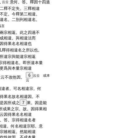
也
意何。答。釋因十四過
云云
。二釋不定失。三釋相違
不定。今釋第三相違。
違名。二別列相違名。
爲言
兩宗相返。此之四過不
成相違。與相違法而
因得果名名相違也
凡釋得相違名之所以也。
所違宗與能違宗相返
宗得相違名。即所違本量
更爲與本量宗相違
6
云云 或本
故云不改他因。
云
相違者。可名相違宗。何
得果名故名相違因。不
是因所成之
7
果。因是能
所成果之宗。故。因得果相
云因得果名名相違
。答。宗得相違名者
相違。何名相違宗耶。意
宗雖相返。然能相違
作性故因。不成本量