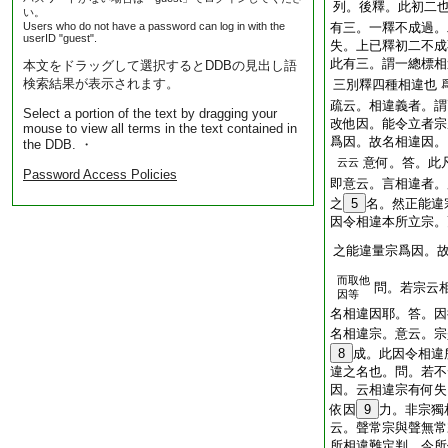
列。後釋。此初二
い。
Users who do not have a password can log in with the
有三。一釋不成過
userID "guest".
失。上已釋初二不
此有三。謂一總標相
本文をドラッグして選択するとDDBの見出し語
検索結果が表示されます。
三別釋四種相違也
疏云。相違義者。謂
Select a portion of the text by dragging your
改他因。能令立者宗
mouse to view all terms in the text contained in
爲因。故名相違因。
the DDB. ・
意何。答。此
云云
Password Access Policies
即意云。言相違者。
之
5
名。然正能違
因令相違本所立宗。
之能違量宗爲因。
而取他
問。若宗云
因等
名相違因耶。答。因
名相違宗。意云。宗
8
成。此因令相違
違之名也。問。若不
因。云相違宗有何失
依因
9
力。非宗獨
云。聲常宗與聲無常
所相違難定判。今所