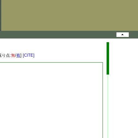
返り点:
無
/
有
]
[CITE]