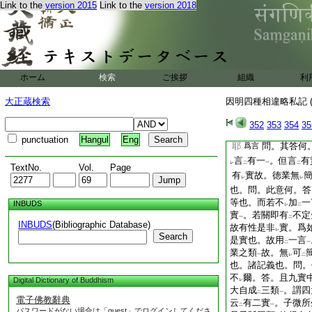
レ
Link to the
version 2015
Link to the
version 2018
實故有徳故有業故
言
也
文云。問。既於
徳
二
一徳業
此問意
云云
ホーム
検索
ご挨拶
組織
一
利
種
。約
業句
有
五
一
二
一
レ
故如
云
有一實
。
大正蔵検索
因明四種相違略私記 (
レ
二
一
352
353
354
35
punctuation
Hangul
Eng
耶
問。其答何
爲言
言
有一
。但言
有
レ
二
一
二
TextNo.
Vol.
Page
有
實故。徳業無
レ
レ
也。問。此意何。答
等也。而若不
加
一
INBUDS
レ
二
實
。若關即有
不定
一
二
INBUDS
(Bibliographic Database)
故有性是非
實。爲
レ
Search
是實也。故用
一言
二
一
業之類
故。無
可
一
レ
二
也。諸記義也。問。
不
爾。答。且九實
Digital Dictionary of Buddhism
レ
大自成
三類
。謂四
二
一
電子佛教辭典
云
有二實
。子微所
二
一
パスワードがない場合は「guest」でログインしてくださ