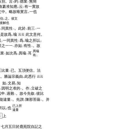
各別。言
約
徳業
無簡
下
二
一
略纂准知應
云
有一實故
レ
二
文中。略故唯實言
一也
レ
信
之。彼文
レ
後解也
同異性
。此於
前三
一
二
一
二
一
。是故爲
喩
此文意何。
云云
レ
以
一同異性
爲
喩之所以
二
一
レ
上
業之一一
亦如
有性
。故
一
二
一
異喩
徳業
如次爲
異喩
耳
一
二
一
有
二
三比量
已。五頂便信。法
一
滅。勝論宗義由
此悉行
云云
レ
。如
文易
知
レ
レ
因明之准的
。作
立破之
二
一
二
載申
過難
。故今先叙
彼比
二
一
二
能違量
。先讃
陳那菩薩
。并
一
二
一
已上所
所以
也
上
違量
3
上
七月五日於鹿苑院自記之