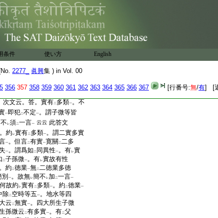
或云。不
合言
時有
二
一
二
也
云云
不定失
云云 此釋謬
一
業
一一皆有。云何不
言
有
一
レ
二
何。答。約
徳句
有
二十四
用条件
二
使い方
一
二
English
。有性能有
其一一徳業
。何
二
一
不
加
一言
只云
有徳業故
No.
2277_
眞興
集 ) in Vol. 00
レ
二
一
二
一
5
356
357
358
359
360
361
362
363
364
365
366
367
[行番号:
無
/
有
] [
。次文云。答。實有
多類
。不
二
一
實
即犯
不定
。謂子微等皆
一
二
一
簡不
須
一言
此答文
云云
レ
二
一
。約
實有
多類
。謂二實多實
レ
二
一
言
。但言
有實
寛關
二多
一
二
一
二
失
。謂爲如
同異性
。有
實
一
二
一
レ
如
子孫微
。有
實故有性
二
一
レ
。約
徳業
無
二徳業多徳
二
一
二
簡別
。故無
簡不
加
一言
一
レ
レ
二
一
何故約
實有
多類
。約
徳業
レ
二
一
二
一
中除
空時等五
。地水等四
二
一
大云
無實
。四大所生子微
二
一
生孫微云
有多實
。有
父
二
一
二