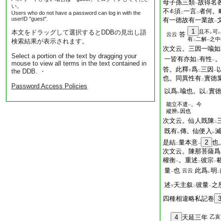
母子孫三類
故得名
一
い。
不
須
一言
者何。
Users who do not have a password can log in with the
二
二
userID "guest".
有一徳故有一業故
一
1
本文をドラッグして選択するとDDBの見出し語
且不
可
答
云云
レ
レ
有
二解
之中
検索結果が表示されます。
二
一
次文云。三因一喩如
Select a portion of the text by dragging your
一皆有亦如
有性
二
一
mouse to view all terms in the text contained in
答。此釋
爲
三因
the DDB. ・
下
二
一
也。同異性有
實徳
二
Password Access Policies
以爲
喩也。以
實
レ
二
能立不遣
。今
一
縱辨
因也
レ
次文云。仙人既陳
二
既有
傳。仙便入
レ
レ
是結
量本意
2
也
二
一
次文云。陳那菩薩爲
權衡
。重述
彼宗
一
二
一
量
也
此爲
明
云云
一
レ
二
述
天主叙
彼量
之
下
二
一
四種相違略私記卷
4
天延三年
乙亥