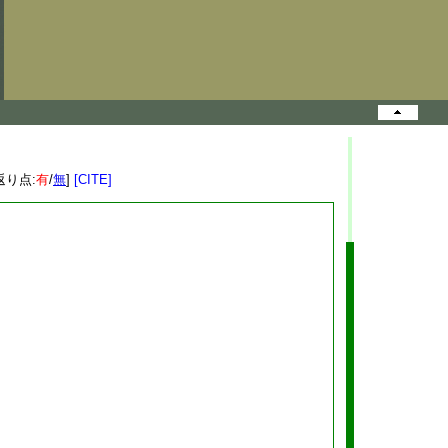
返り点:
有
/
無
]
[CITE]