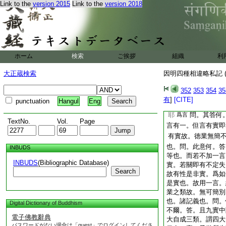
Link to the
version 2015
Link to the
version 2018
言者。各別可云。故
實故有徳故有業故
言
也
文云。問。既於徳業
ホーム
検索
ご挨拶
組織
利
一徳業
此問意
云云
種。約業句有五。有
大正蔵検索
因明四種相違略私記 (
故如云有一實。不加
352
353
354
35
有
]
[CITE]
punctuation
Hangul
Eng
耶
問。其答何
爲言
TextNo.
Vol.
Page
言有一。但言有實即
有實故。徳業無簡
也。問。此意何。答
INBUDS
等也。而若不加一言
INBUDS
(Bibliographic Database)
實。若關即有不定失
Search
故有性是非實。爲如
是實也。故用一言。
業之類故。無可簡別
也。諸記義也。問。
Digital Dictionary of Buddhism
不爾。答。且九實中
電子佛教辭典
大自成三類。謂四
パスワードがない場合は「guest」でログインしてくださ