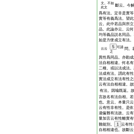
文。不如
斷云。今
此文
爲有法。定非是實等
實等有義爲法。望此
云。此中若品與所立
品。此論亦云。云何
均等義品説名同品。
如是方便成立有法。
5
可誦
問。
云云
之
異性爲同品。亦勘
法自相相違。何名有
二種。或以法成法
法成有法。謂此有
實法成立有法有性
云有法自相相違。故
有法。因喩既返。故
言故名有法自相。若
也。意云。本量只云
云有性非有性。是依
違偏難有法故。云有
量加言云有性離實有
難能別。
1
云有性
自相相違也。故斷云