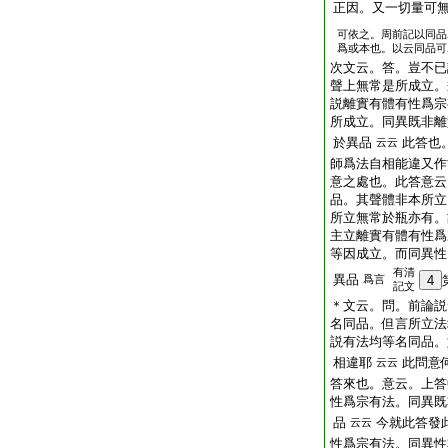
正因。又一切量可
可依之。周前記以同
爲或本也。以云同品可
次文云。答。豈不已
聲上無常是所成立
説離實有體有性爲宗
所成立。同異既非離
於異品
此答也
云云
師爲法自相能違又作
意之處也。此答意云
品。其聲體非本所立
所立無常於瓶亦有。
主立離實有體有性爲
等因成立。而同異性
有清
異品
爲言
4
記文
＊文云。問。前論説
名同品。但言所立法
説有法均等名同品。
相違耶
此問意
云云
答來也。意云。上答
性爲宗有法。同異既
品
今就此答發
云云
性爲宗有法。同異性