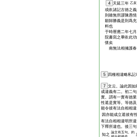
4
天延三年
乙亥
或依諸記古徳之義
則雖無所謬陳愚情
願歸勝義是則爲充
料也 興福
于時暦應二年七月
院書寫之畢依此功
懷矣
南無法相擁護春
右筆沙
後日
5
四種相違略私記
釋
7
文云。論此因如
成違義有二。初二
實。謂有一實有徳業
性遮是實等。等徳及
能令彼有法自相相違
因亦能成立遮彼有
有法自相相違明所違
下釋所違也。後三句
論文有五句。約
知之
彼分初後也