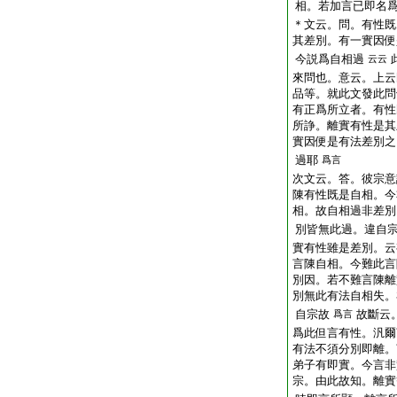
相。若加言已即名
＊文云。問。有性既
其差別。有一實因便
今説爲自相過
云云
來問也。意云。上云
品等。就此文發此問
有正爲所立者。有性
所諍。離實有性是其
實因便是有法差別之
過耶
爲言
次文云。答。彼宗意
陳有性既是自相。今
相。故自相過非差別
別皆無此過。違自
實有性雖是差別。云
言陳自相。今難此言
別因。若不難言陳離
別無此有法自相失。
自宗故
故斷云
爲言
爲此但言有性。汎爾
有法不須分別即離。
弟子有即實。今言非
宗。由此故知。離實