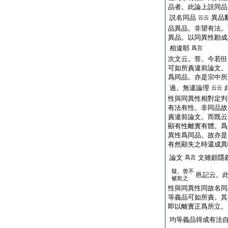
品者。此論上説同品
説名同品
異品
云云
品異品。非望有法。
異品。以同異性勘
相違耶
爲言
次文云。答。今若但
可如所責違前論文。
爲同品。亦是宗中所
過。無違論理
云云
性與同異性相對定判
有法有性。非同品故
責違前論文。而既云
顯有性離實有體。爲
異性爲同品。故亦是
有然顯失之時還成
論文
文雖頗隱
爲言
疑。曾不
邑記云。
被欺之
性與同異性同故名同
等義品可如所責。其
即以離實正爲所立。
均等義品得成有法