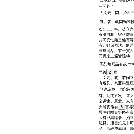
曾不顧自。譬如入
一問答了
＊文云。問。於因
何。答。此問顯闕
次文云。答。彼立宗
有法自相。彼説離實
其同異性雖是離實等
有。雖因同法。便是
雖無同品。有一實因
同異之上遍皆隨轉。
同品無異品有故
云
問答
2
畢
＊文云。問。若爾立
有燒見。其瓶與聲應
但違論亦一切宗皆
答。此問乘次上答文
之詞也。意云。大有
亦離實能有
3
實等
異性雖離實等能有實
大有成異喩者。如
燒見。瓶是燒見非可
品。若許成異喩。