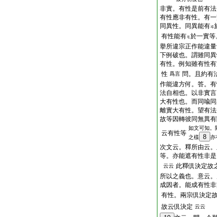
非實。有性是前有法
有性應非有性。有一
同異性。同異能有
ヰ
有性能有
於一實等
モ
擧所違宗正作能違量
下例破也。謂雖同異
有性。例知雖有性有
性
問。且約有
爲言
作能違方何。答。有
法自相也。以非實言
大有性也。而同喩同
離實大有性。望有法
故等因轉彼同無異有
如文可知。
云有性等
8
之樣
亦
次文云。釋所由云。
等。亦能遮有性非是
此釋倶決定故
云云
所以之義也。意云。
成因者。能成有性
有性。兩宗倶決定
故云倶決定
云云