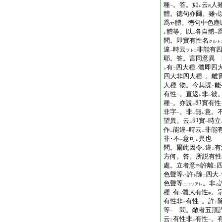
種
。答。如
云
人
一
レ
丙
體。徳句亦爾。雖
下
爲
體。徳句中色塵
體等。以
各自體
レ
二
一
問。即實有性名
クルト
違
時云
非能有
フト
一
二
耶。答。言同意異 
有
四大種
體即四
レ
二
一
四大非四大種
。離
一
大種
物。今其牒
能
一
二
有性
。直返
非
彼
一
レ
レ
種
。亦説
即實有性
一
二
非字
。非
無
意。
一
レ
レ
望異。云
即實
時立
二
一
作
能違
時云
非能
二
一
二
非･不
意可
異也
一
レ
問。爾此因令
違
有
レ
二
方何。答。所説有性
處。立者意
許離
二
色聲等
許
除
四大
ハ
下
二
一
色聲等
。非
ニコソアレ
乙
種
有
體大有性
。
一
レ
甲
有性非
有性
。許
二
一
下
等
問。敵者五頂
一
云
有性非
有性
。
三
二
一