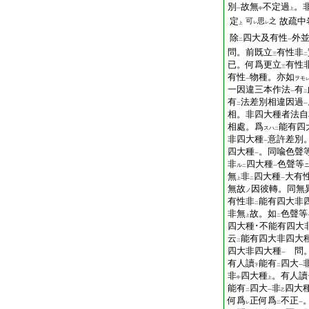
別
故無
不定過
。
一
中
上
定
故疏中
可
思
之
レ
レ
上
除
四大及有性
外
二
一
問。前既立
有性非
三
二
已。何爲更立
有性
三
有性
物種。亦如
ヲモ
一
一因違三本作法
有
一
二
有
法差別相違因過
二
一
相。非四大種者法自
相處。爲
能有四
スハ
二
非四大種
意許差別
一
四大種
。同喩色聲
一
非
四大種
色聲等
ル
二
一
無
非
四大種
大有
上
二
一
無故
因彼轉。同無
ノ
有性非
能有四大非
二
非無
故。如
色聲等
上
二
四大種･不能有四大
云
能有四大非四大
二
四大非四大種
問。
一
有人讀
能有
四大
下
二
一
非
四大種
。有人讀
中
上
能有
四大
非
四大
二
一
乙
何爲
正何爲
不正
レ
二
一