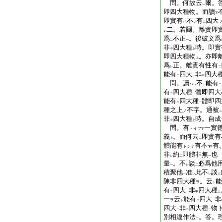
問。何故云
爾。
レ
即四大種物。而讀
下
即實有
不
有
四大
ハ
レ
二
二。若爾。離實即
レ
爲
不正
。後破文爲
二
一
非
四大種
時。即實
中
上
即四大種物
。亦即
上
爲
正。離實有性有
レ
二
能有
四大
非
四大
二
一
中
問。讀
不
能有
ハ
レ
下
二
有
四大種
體即四大
二
一
能有
四大種
體即四
二
一
種之上
不字。通被
ノ
二
非
四大種
時。自成
中
上
問。有
一實
トイフ
下
義
。而何云
即實有
上
二
體能有
有不
有
トシテ
非
約
即體非無
也
レ
二
一
量
。不
談
必爲他
一
レ
二
積聚他
准
此不
談
一
レ
レ
三
陳非四大種
。云
能
ヲ
下
有
四大
非
四大種
二
一
中
上
一
云
能有
四大
非
ヲ
下
二
一
四大
非
四大種
物
一
二
一
別相違作法
。答。
一