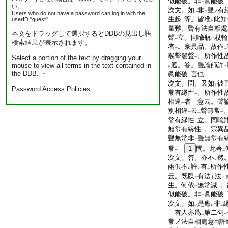
似能破。非
眞能破
二
一
い。
次文。如
非
聲
有
ノ
レ
二
Users who do not have a password can log in with the
生起
等。皆准
此知
userID "guest".
一
レ
量難。聲有法自相處
本文をドラッグして選択するとDDBの見出し語
聲
立。同喩瓶
杖輪
ハ
一
検索結果が表示されます。
者
。宗異品。故作
一
二
喉擊發聲
。所作性
Select a portion of the text by dragging your
一
遮。答。聲論師許
mouse to view all terms in the text contained in
レ
二
the DDB. ・
眞能破
言也
一
次文。問。又如
彼
丁
Password Access Policies
常有縁性
。所作性
一
相違
者 意云。聲
一
別相違
云
聲無常
一
二
一
常有縁性
立。同喩
一
無常有縁性
。宗異
一
聲無常非
聲無常有
二
常
1
問。此著
一
二
次文。答。亦不
然
レ
兩俱不
許
有
所作
レ
レ
二
云。既牒
有法
法
ト
ト
二
生。何依
無常滅
。
二
一
似能破。非
眞能破
二
一
次文。如
是應
非
レ
レ
二
有人亦爲
第二句
二
一
常ノ法自相處意
許