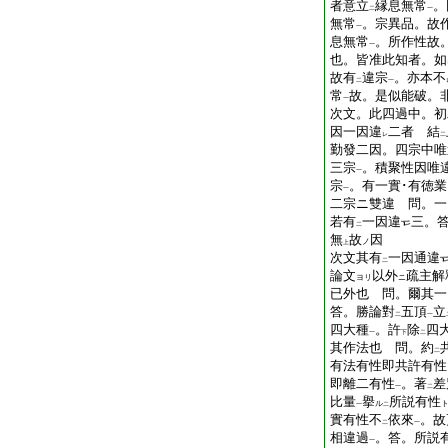
者意立
縁息無常
。
二
一
無常
。宗異品。故
一
息無常
。所作性故
一
也。皆准此知者。如
故有
違宗
。亦本不
二
一
常
故。是似能破。
一
次文。此四過中。初
因一因違
二者 結
レ
二
勤發二因。四宗中唯
三宗
。積聚性因唯
一
宗
。有一實･有徳業
一
二宗ニ雙違 問。一
若有
一因違
三。
二
無
故
因
ノ
上
次文其有
一因通違
二
論文
以外
疏主解
ヨリ
ニ
已外也 問。爾其一
答。勝論對
五頂
立
二
一
四大種
。許
除
四
一
下
二
其作法也 問。約
二
有法有性即共許有性
即離二有性
。著
差
一
二
比量
擧
所説有性
ル
一
二
實有性不
依來
。故
二
一
相違過
。答。所説
一