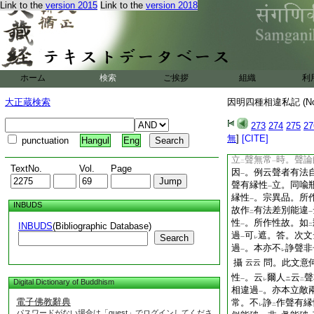
Link to the
version 2015
Link to the
version 2018
文。是本成故者 
意。本欲
成
立作
レ
勝論言陳
立
有性非
ニ
三
縁性
。而何云
ナレトヤ
一
宗
故。云
是本成故
一
中
徳業
。有性
作大有
ハ
一
ホーム
検索
ご挨拶
組織
利
故云
是本成故
言也
二
一
問。論如
遮
實等
レ
二
一
大正蔵検索
因明四種相違私記 (N
勘
之
レ
レ
問。疏下文。問。如
273
274
275
27
性
。所作性故。如
無
]
[CITE]
一
乙
punctuation
Hangul
Eng
相違
者 此問意何
一
立
聲無常
時。聲論
二
一
TextNo.
Vol.
Page
因
。例云聲者有法
一
聲有縁性
立。同喩
一
縁性
。宗異品。所
一
INBUDS
故作
有法差別能違
二
一
性
。所作性故。如
INBUDS
(Bibliographic Database)
一
二
過
可
遮。答。次文
Search
一
レ
過
。本亦不
諍聲非
一
レ
攝
問。此文意
云云
性
。云
爾人
云
聲
ニ
一
レ
二
Digital Dictionary of Buddhism
相違過
。亦本立敵
一
電子佛教辭典
常。不
諍
作聲有縁
レ
二
パスワードがない場合は「guest」でログインしてくださ