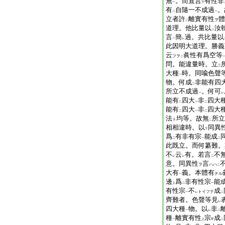
無
。而直言
有性非
一
下
有
自隨一不成過
。
二
一
立者許
離實有性
體
ヲ
二
道理。他比量以
汝
二
言
簡
過。共比量以
一
レ
此因明大道理。勝義
云
眞性有爲空等
フヲ
二
問。能違量時。立
三
大種
時。同喩色聲
一
物。何成
非能有四
二
所立不成過
。何可
一
レ
能有
四大
非
四大
二
一
二
能有
四大
非
四大
二
一
二
法
均等。故無
所立
ト
二
相相違時。以
同異
下
爲
有非有宗
能成
二
一
二
此既立。而何纂難。
不
云
有。若言
不
レ
レ
二
意。同異性
言
ヲ
ハハ
二
大有
義。本體有
ナル
一
邊
爲
非有性宗
能
上
二
一
有性宗
不
成
トイフテ
一
レ
二
齊難者。色聲等見
レ
四大種
物。以
非
一
レ
二
種
離實有性
宗
成
一
上
甲
二