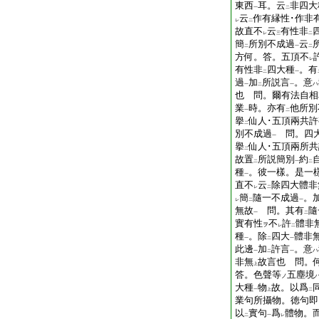
東西
耳。云
非四大
一
二
云
作有縁性･作非
レ
二
故直不
云
有性非
レ
三
二
簡
所別不成過
云
二
一
二
方何。答。五頂不
レ
有性非
四大種
。有
二
一
過
加
所説言
。意
ハ
一
二
一
也 問。爾有法自相
業
時。亦有
他所別
一
二
擧
仙人･五頂兩共
二
別不成過
問。四大
一
擧
仙人･五頂兩所
二
故置
所説簡別
約
二
一
二
種
。彼一樣。是一
一
直不
云
除四大體非
レ
二
簡
隨一不成過
。
レ
二
一
無故
問。其有
隨
一
二
實有性
不
許
體非
ヲ
レ
二
種
。除
四大
體非
一
二
一
此邊
加
許言
。意
ハ
一
二
一
非無
故言也 問。
上
答。色聲等
五塵境
ノ
大種
物
故。以爲
一
上
二
業句所攝物。徳句即
以
實句
爲
體物。
二
一
レ