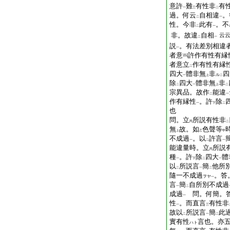
意許
難
有性非
有
一
三
二
過。何云
自相違
。
二
一
性。今非
此有
。不
二
一
非。故違
自相
云
二
一
説
。有法差別相違
一
者意
許作有性有縁
者意立
作有性有縁
二
四大
體非無
非
四
ル
一
上
二
除
四大
體非無
非
二
一
上
二
宗異品。故作
能違
二
一
作有縁性
。許
除
一
下
二
也
問。立
所説有性非
丙
二
無
故。如
色聲等
上
乙
甲
不成過
。以
許言
一
二
一
能違量時。立
所説
丙
種
。許
除
四大
體
一
下
二
一
以
所説言
簡
他所別
二
一
二
隨一不成過
。答
ヲヤ
一
言
簡
自所別不成過
一
二
成過
問。何簡。答
一
性
。而直言
有性非
一
三
故以
所説言
簡
此
二
一
二
實有性
言也。亦
ハト