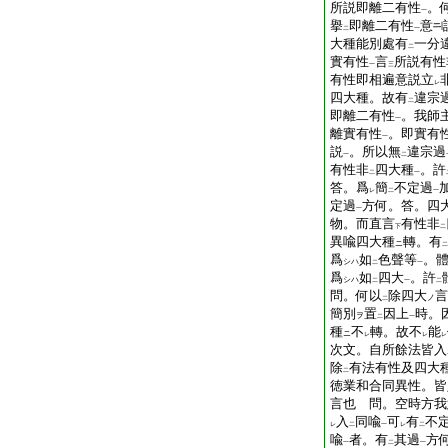
所説即離二有性
。
一
擧
即離二有性
意
二
一
大種能別處有
一分
二
實有性
言
所説有性
一
三
有性即相遍意説立
レ
四大種。故有
違宗
二
即離二有性
。我師
一
離實有性
。即實有
一
説
。所以無
違宗過
一
二
有性非
四大種
。許
二
一
答。爲
簡
不定過
レ
二
一
定過
方何。答。四
一
物。而直言
有性非
下
二
異喩四大種
轉。有
ニ
二
爲
如
色聲等
。
シハ
二
一
爲
如
四大
。許
シハ
二
一
二
問。何以
除四大
言
ノ
二
簡別
置
因上
時。
ヲ
二
一
種
不
轉。故不
能
ニ
レ
レ
レ
次文。自所餘法皆入
除
有法有性及四大
二
徳業和合同異性。皆
言也 問。空時方我
入
同喩
可
有
不
レ
二
一
レ
二
喩
者。有
其過
方
一
二
一