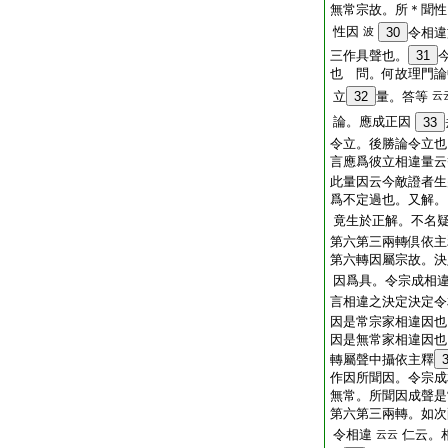
無常宗故。所＊聞性
性因
波
30
令相違
三作具聲也。
31
也 問。何故理門論
立
32
量。答等
云
論。應成正因
33
令立。後勝論令立也
言應爲彼立相違量云
此量因云今敵證者生
爲不定過也。又解。
竟生於正解。不名
第六第三兩轉倶依主
第六轉因屬宗故。決
因爲具。令宗成相
言相違之決定決定令
因是常宗家相違因也
因是無常家相違因也
轉屬聲中攝依主釋
作因所聞因。令宗
無常。所聞因成聲
第六第三兩轉。如次
令相違
仁云。
云云