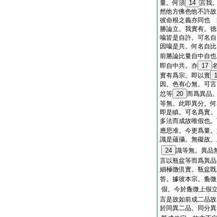
量。何須
14
言我
然他方佛色他不許故
彼命根之義亦同也 
勝論立。我實有。徳
喩皆是自許。可名自
因喩是共。何名自比
前勝論比量自中自也
即自中共。亦
17
實有爲宗。即以實
因。色有心無。可言
忿等
20
而爲異品
等無。此即異分。何
即是瞋。可名爲實。
多法而成故唯假也
應思准。今更爲量。
識是蘊攝。無礙故。
24
識等無。異品
言以瓶盆等而爲異品
細極微倶實。瓶盆既
答。據彼本宗。麁微
假。今於麁微上假
言是故如前成二品
於同異二品。同分異