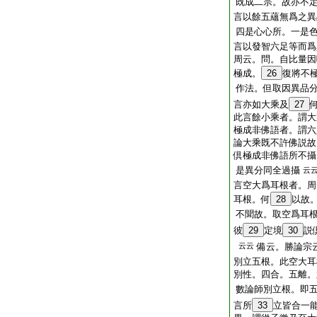
既成二宗。故亦不
言以餘五蘊無爲之異
四是心心所。一是
言以發智六足等而爲
周云。問。自比量
極成。
26
復將不極
作法。但取因異品
言亦如大乘及
27
此言餘小乘者。謂大
極成非佛語者。謂
論大乘既不許佛説故
倶極成非佛語所不
是異分同全過攝
云
言空大爲耳根者。
耳根。何
28
以故
不聞故。取空爲耳
彼
29
定境
30
説
云云
備云。勝論宗
別立五根。此空大耳
別性。四合。五離。
數論師別立根。即
言所
33
立皆合一