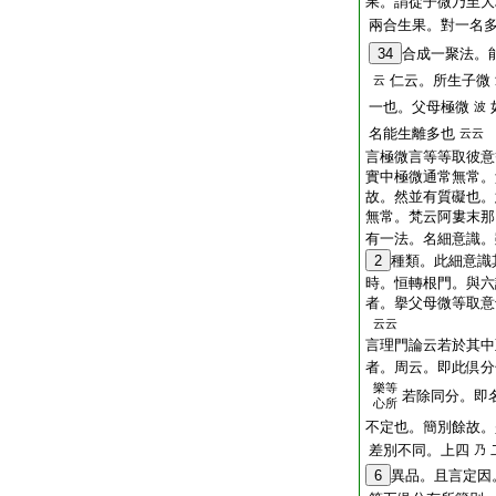
果。謂從子微乃至大
兩合生果。對一名
34
合成一聚法
仁云。所生子微
云
一也。父母極微
波
名能生離多也
云云
言極微言等等取彼意
實中極微通常無常。
故。然並有質礙也。
無常。梵云阿婁末那
有一法。名細意識。
2
種類。此細意識
時。恒轉根門。與六
者。擧父母微等取意
云云
言理門論云若於其中
者。周云。即此倶
樂等
若除同分。即
心所
不定也。簡別餘故。
差別不同。上四
乃
6
異品。且言定因