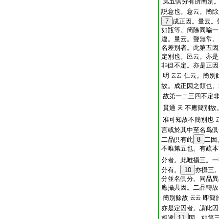
第五倶分有所簡別。
説意也。意云。簡除
7
成正因。量云
如瓶等。簡除同喩一
違。量云。聲無常。
名差別者。此第五因
定別也。邑云。亦是
非但不定。亦是正因
明
仁云。簡別
云云
故。成正因之類也
故第一二三四不定
貫通
不應簡別故
天
准可知故不簡別也
言或於其中至名爲倶
二品倶有此
8
二因
不唯第五也。有疏本
分者。此唯攝三。一
分有。
10
亦攝三
分並名倶分。同品異
應攝共因。二品轉故
簡別餘故
即簡
云云
亦是定因者。謂此因
相違
11
因。如第