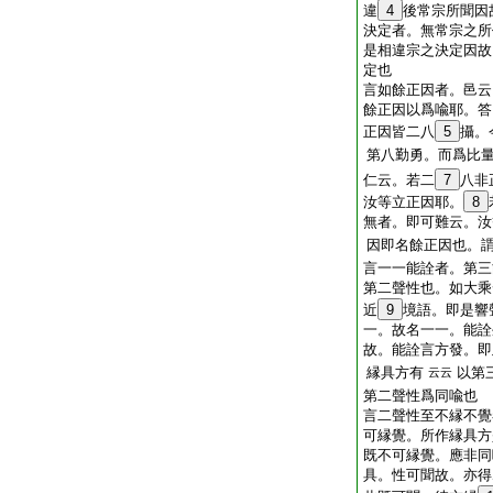
違
4
後常宗所聞因
決定者。無常宗之所
是相違宗之決定因故
定也
言如餘正因者。邑云
餘正因以爲喩耶。答
正因皆二八
5
攝。
第八勤勇。而爲比
仁云。若二
7
八非
汝等立正因耶。
8
無者。即可難云。汝
因即名餘正因也。
言一一能詮者。第三
第二聲性也。如大乘
近
9
境語。即是響
一。故名一一。能詮
故。能詮言方發。即
縁具方有
以第
云云
第二聲性爲同喩也
言二聲性至不縁不覺
可縁覺。所作縁具方
既不可縁覺。應非同
具。性可聞故。亦得