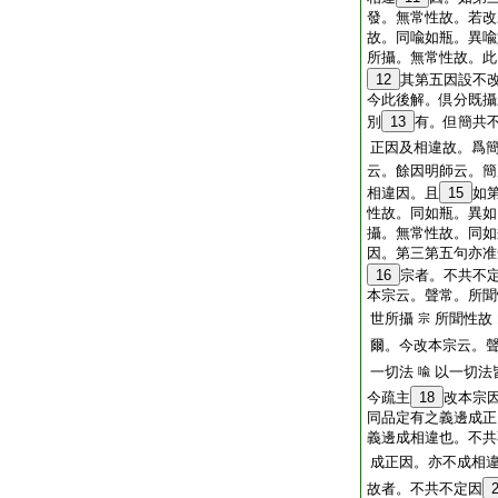
發。無常性故。若改
故。同喩如瓶。異喩
所攝。無常性故。此
12
其第五因設不
今此後解。倶分既攝
別
13
有。但簡共
正因及相違故。爲
云。餘因明師云。簡
相違因。且
15
如
性故。同如瓶。異如
攝。無常性故。同如
因。第三第五句亦准
16
宗者。不共不
本宗云。聲常。所聞
世所攝
所聞性故
宗
爾。今改本宗云。
一切法
以一切法
喩
今疏主
18
改本宗
同品定有之義邊成
義邊成相違也。不
成正因。亦不成相
故者。不共不定因