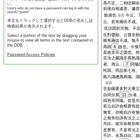
爲不定。二相倶闕名
い。
Users who do not have a password can log in with the
前後自相違害。據其
userID "guest".
餘過也
今云。
云云
本文をドラッグして選択するとDDBの見出し語
云。若有兩倶不成
検索結果が表示されます。
倶説因於宗無。不
生對聲顯。云聲非勤
Select a portion of the text by dragging your
mouse to view all terms in the text contained in
唯有兩倶不成。無
the DDB. ・
爲因
6
故也。今無
是故非宗之因也。然
Password Access Policies
言汝之藏識非異熟識
者。周云。
7
同喩
性因。同品第七有。
熟六識總爲異喩。識
云云
言如薩婆多對大乘立
自同分異
11
分者
因色等同喩。皆是共
若云自許命根實有故
無常。亦唯自許有無
之無常但諍有法之上
共比。彼宗命根別有
是實有。不是有法之
不許。名爲自比。故