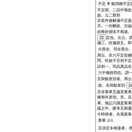
不定
餘四種不定
事
不定因。二品中無故
故。云二類別
言若作後解攝不定盡
共。一向離故。次論
此唯於彼倶不相違。
22
定也。次云。
攝三。但攝第五。即
分異全。同全異分
周云。非六不定皆
問。何故不言初不定
説初一。同品異品名
六中攝得四也。謂
言與餘差別者。周
故。名與餘差別
2
言非業果五蘊至業果
種有何差別。答。且
果。無記六識是業果
蘊之中。眼等五根通
今時得者。名爲業果
業果
云云
言決定令相違者。