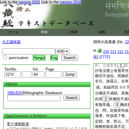
Link to the
version 2015
Link to the
version 2018
可得有於一聲宗之義
道理必不容有故。
言若勝論立我
實
加
有也。以實句爲有法
所依故因。可有同
ホーム
検索
ご挨拶
組織
利
許徳依故
如時方
因
大正蔵検索
因明大疏裏書 (No.
22
不爲有法。備説仁徳
言此因雖是兩倶全
210
211
212
21
此無常性因望立敵二
有
]
[CITE]
punctuation
Hangul
Eng
而今且取不定過也謂
對。立無常性
1
因
TextNo.
Vol.
Page
許有法聲上有無常性
兩宗不成也。然兩倶
全分。故疏云。合有
INBUDS
成。如論所説
云云
INBUDS
(Bibliographic Database)
分兩倶不成耶。若
Search
此有
2
依兩倶不
有無常義。
3
兩倶
也 問。此無常性故
過者。何故疏下卷。
Digital Dictionary of Buddhism
定耶。答。邑云。下
電子佛教辭典
唯闕初相名爲不定。
パスワードがない場合は「guest」でログインしてくださ