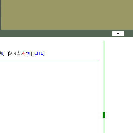
無
] [返り点:
有
/
無
]
[CITE]