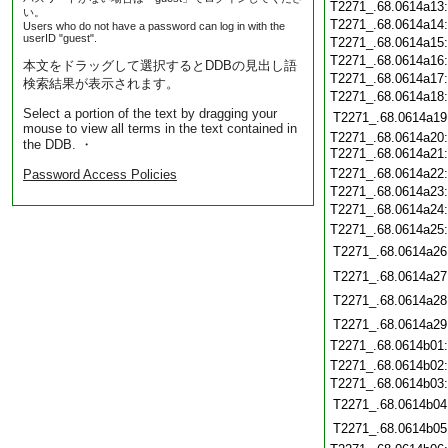
T2271_.68.0614a13
い。
T2271_.68.0614a14
Users who do not have a password can log in with the
userID "guest".
T2271_.68.0614a15
T2271_.68.0614a16
本文をドラッグして選択するとDDBの見出し語
T2271_.68.0614a17
検索結果が表示されます。
T2271_.68.0614a18
Select a portion of the text by dragging your
T2271_.68.0614a19
mouse to view all terms in the text contained in
T2271_.68.0614a20:
the DDB. ・
T2271_.68.0614a21
T2271_.68.0614a22
Password Access Policies
T2271_.68.0614a23
T2271_.68.0614a24
T2271_.68.0614a25
T2271_.68.0614a26
T2271_.68.0614a27
T2271_.68.0614a28
T2271_.68.0614a29
T2271_.68.0614b01
T2271_.68.0614b02
T2271_.68.0614b03
T2271_.68.0614b04
T2271_.68.0614b05