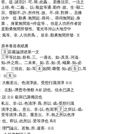
:
答。從
諸宗計
可
簡
此義
。若佛法宗。一法之
二
一
レ
二
一
:
上得
有
二義
。以
瓶盆等通
勤作
故。生･顯二
レ
二
一
三
二
一
:
宗。聲顯不
許
所作性
故。不
得
對辨
。且佛
レ
二
一
レ
二
一
:
法中 從
勤勇
無間起
尋伺
。尋伺無間起
身
二
一
二
一
二
:
業
。身業無間造
作盆等
。但是人功所作者皆
一
一
:
是勤勇無間所發性。電光等河山大地空中
:
風等。非
人功所爲
。並非
勤勇無間所發
文
二
一
二
一
:
原本卷首表紙裏
:
3
莊嚴論讃述第一文
:
三平等比如
前有
三。一過去。如
其見
河溢
レ
レ
下
二
一
:
知
外之雨
。二未來。如
言
如
見
蟻聚
知
必
中
上
レ
レ
下
二
一
中
:
雨
。三現在。如
耳
4
如聞
嘶聲
知
必
5
□
耳
上
下
二
一
中
上
:
6
云
云
:
大般若云。色清淨故。受想行識清淨
云云
:
左點
濟恩寺僧都
訓也。信永已講之
永超
ハ
:
説
叡與已講傳説也
云云
:
私云。非
以
色清淨
爲
所以
成
受想行識
下
二
一
二
一
中
:
清淨之義
。意云。非
以
色清淨
7
之所以
成
上
下
二
一
中
:
受等清淨
爲言。重意云。不
執之所以色淨
上
レ
:
也。即以
此所以
受等淨也
爲言
二
一
:
理門論云。若無
所
違害
云云
レ
二
一