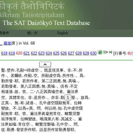
用条件
使い方
English
1_
藏俊
撰 ) in Vol. 68
618
619
620
621
622
623
624
625
626
627
628
629
630
[行番号:
有
/
:
鑿
壁作
孔顯
得虚空
。既是現見事。非
不
所
レ
レ
一
レ
二
:
作
。若爾依
作顯
空。所顯虚空爲
所作性
。爲
一
レ
レ
二
一
二
:
勤所發
耶。若所作者。第二正因應
無
異喩
。
一
レ
二
一
:
若勤發者。第八正因應
無
異喩
。倶有
不定
レ
二
一
二
:
相違過
故。答。二･八正因異喩空者。遍法界
一
:
空。其體常住。非
是所作
。亦非
勤
1
發
。故爲
二
一
二
一
二
:
正異
。無
有
諸過
。孔中虚空隱顯無常。位轉
一
レ
二
一
:
變故。不
以爲
異。問。何以得
知
孔中虚空隱
二
レ
二
:
顯無常
耶。答。遍法界眞凝然常住。離繋涅槃
一
:
垢淨無常。位轉變故。唯識第八有
其誠文
。遍
二
一
:
法界如喩
常住空
。離繋涅槃喩
孔中空
。問。
二
一
二
一
:
從
勤勇
發皆所作耶。設是所作皆勤勇發耶。
二
一