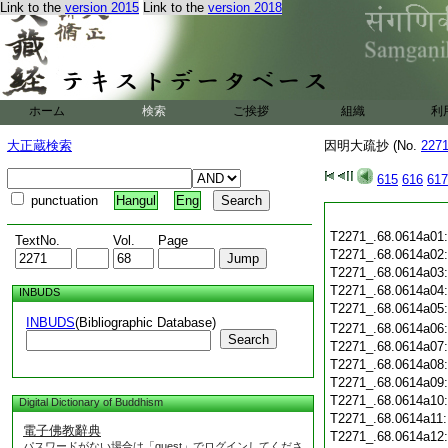
Link to the
version 2015
Link to the
version 2018
ホーム
検索
ご挨拶
組織
利
大正蔵検索
因明大疏抄 (No.
227
615
616
617
punctuation
Hangul
Eng
T2271_.68.0614a01
TextNo.
Vol.
Page
T2271_.68.0614a02
T2271_.68.0614a03
T2271_.68.0614a04
INBUDS
T2271_.68.0614a05
INBUDS
(Bibliographic Database)
T2271_.68.0614a06
Search
T2271_.68.0614a07
T2271_.68.0614a08
T2271_.68.0614a09
T2271_.68.0614a10
Digital Dictionary of Buddhism
T2271_.68.0614a11
電子佛教辭典
T2271_.68.0614a12
パスワードがない場合は「guest」でログインしてくださ