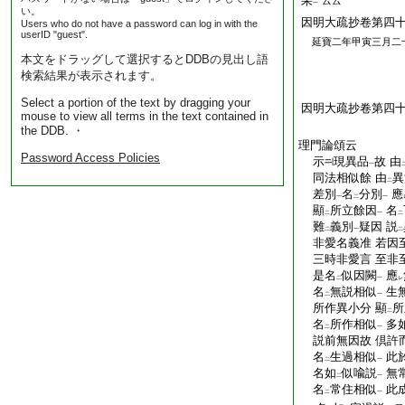
果
云云
一
い。
因明大疏抄卷第四
Users who do not have a password can log in with the
userID "guest".
延寶二年甲寅三月二
本文をドラッグして選択するとDDBの見出し語
検索結果が表示されます。
Select a portion of the text by dragging your
因明大疏抄卷第四
mouse to view all terms in the text contained in
the DDB. ・
理門論頌云
Password Access Policies
示
現異品
故 由
一
同法相似餘 由
異
二
差別
名
分別
應
一
二
一
顯
所立餘因
名
二
一
二
難
義別
疑因 説
二
一
二
非愛名義准 若因
三時非愛言 至非
是名
似因闕
應
二
一
レ
名
無説相似
生
二
一
所作異小分 顯
所
二
名
所作相似
多
二
一
説前無因故 倶許
名
生過相似
此
二
一
名如
似喩説
無
二
一
名
常住相似
此
二
一