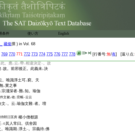
。如
餘實法
。答。此義難
二
一
云
沼法師略纂･及義斷同云。
量
。利渉師疏同
慈恩意
。
一
二
一
云云
別。是爲
用条件
差別
。今自相有
使い方
English
二
一
總
。何名
差別
。答。自比違
一
二
一
1_
藏俊
撰 ) in Vol. 68
等量
應
爲
規模
。三十六
一
レ
二
一
未
決
云云
レ
769
770
771
772
773
774
775
776
777
778
[行番号:
無
/
有
] [返り点:
如何云
穢土窮
因明
耶｣
三
二
一
此。應
云
帶
相違決定
。故
レ
レ
レ
二
一
違
故。前邪後正。此義未
決
一
レ
云。唯識淨土可
窮。天
レ
無
實之事
レ
宗淺深者
難
知。瑜伽
二
一
レ
件文被
收
官帳
云云
レ
二
一
決文
。云
瑜伽文難
者。増
一
二
一
權小僧都源
門侍郎江匡房
正
○其人常曰。倶舍因
一
之。唯識期
淨土
。宗義待
佛
二
一
二