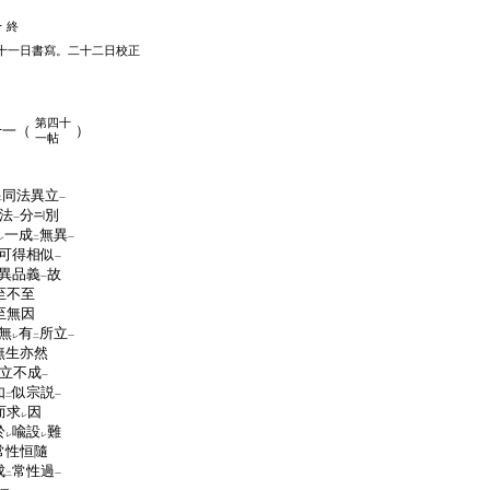
十
終
十一日書寫。二十二日校正
第四十
十一（
）
一帖
同法異立
二
一
法
分
別
一
一成
無異
レ
二
一
可得相似
一
異品義
故
一
至不至
至無因
無
有
所立
レ
二
一
無生亦然
立不成
一
如
似宗説
二
一
而求
因
レ
於
喩設
難
レ
レ
常性恒隨
成
常性過
二
一