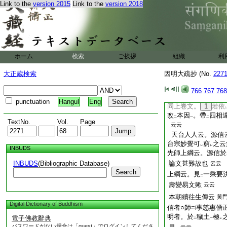
Link to the
version 2015
Link to the
version 2018
許
餘假法所不攝
故
二
一
決。學者思
之
云
レ
レ
同中云。文軌師疏･
五頂爲
五人
立
此
二
一
二
此等異説邪正未
決
レ
ホーム
検索
ご挨拶
同下云。問。言總意
組織
利
即是大有。既非
言
二
大正蔵検索
因明大疏抄 (No.
227
自四相違因。以
此
レ
二
相豈一同耶 此義
766
767
768
既處處置
未決
。
二
一
punctuation
Hangul
Eng
同上卷文。
1
若依
改
本因
。帶
四相
二
一
二
TextNo.
Vol.
Page
云云
天台人人云。源信
台宗妙覺可
窮
之云
レ
レ
INBUDS
先師上綱云。源信於
INBUDS
(Bibliographic Database)
論文甚難故也
云云 
Search
上綱云。見
一乘要
二
壽變易文歟
云云
本朝續往生傳云
黄
Digital Dictionary of Buddhism
信者○師
事慈惠僧
明者。於
穢土
極
電子佛教辭典
二
一
レ
パスワードがない場合は「guest」でログインしてくださ