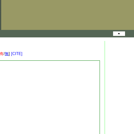
有
/
無
]
[CITE]