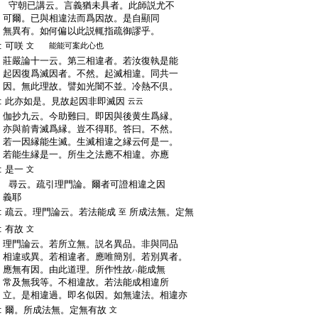
:
守朝已講云。言義猶未具者。此師説尤不
:
可爾。已與相違法而爲因故。是自顯同
:
無異有。如何偏以此説輒指疏御謬乎。
:
可咲
文
能能可案此心也
:
莊嚴論十一云。第三相違者。若汝復執是能
:
起因復爲滅因者。不然。起滅相違。同共一
:
因。無此理故。譬如光闇不並。冷熱不倶。
:
此亦如是。見故起因非即滅因
云云
:
伽抄九云。今助難曰。即因與後黄生爲縁。
:
亦與前青滅爲縁。豈不得耶。答曰。不然。
:
若一因縁能生滅。生滅相違之縁云何是一。
:
若能生縁是一。所生之法應不相違。亦應
:
是一
文
:
尋云。疏引理門論。爾者可證相違之因
:
義耶
:
疏云。理門論云。若法能成
所成法無。定無
至
:
有故
文
:
理門論云。若所立無。説名異品。非與同品
:
相違或異。若相違者。應唯簡別。若別異者。
:
應無有因。由此道理。所作性故
能成無
ハ
:
常及無我等。不相違故。若法能成相違所
:
立。是相違過。即名似因。如無違法。相違亦
:
爾。所成法無。定無有故
文