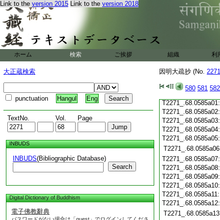
T2271_.68.0584c19
Link to the
version 2015
Link to the
version 2018
T2271_.68.0584c20
T2271_.68.0584c21
T2271_.68.0584c22
T2271_.68.0584c23
T2271_.68.0584c24
ホーム
検索
ご挨拶
組織
利
T2271_.68.0584c25
T2271_.68.0584c26
大正蔵検索
因明大疏抄 (No.
227
T2271_.68.0584c27
T2271_.68.0584c28
580
581
582
T2271_.68.0584c29
punctuation
Hangul
Eng
T2271_.68.0585a01
T2271_.68.0585a02
TextNo.
Vol.
Page
T2271_.68.0585a03
T2271_.68.0585a04
T2271_.68.0585a05
INBUDS
T2271_.68.0585a06
INBUDS
(Bibliographic Database)
T2271_.68.0585a07
Search
T2271_.68.0585a08
T2271_.68.0585a09
T2271_.68.0585a10
T2271_.68.0585a11
Digital Dictionary of Buddhism
T2271_.68.0585a12
電子佛教辭典
T2271_.68.0585a13
パスワードがない場合は「guest」でログインしてくださ