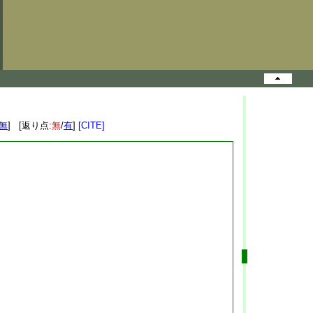
無
] [返り点:
無
/
有
]
[CITE]