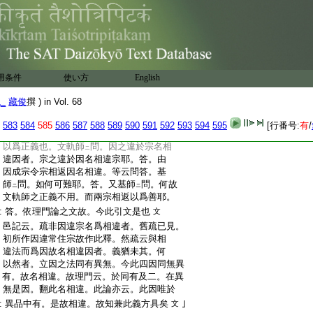
:
彼問云。常義既反所作。何
6
不説相違。答。
:
宗言常住。過失未生。因言所作。方乖所立。
:
故因説違。宗無此過。由因違宗名爲相違。
:
有此例難。今既不爾。故無宗亦違因例而
:
成難
文
:
孝仁記云。文故無宗亦違因例而成難者。文
用条件
使い方
English
:
軌師
先之因違於前之宗名相違因。故宗
ハ
:
違於因可
名宗違云難蒙也。基師
兩宗
ト
ハ
1_
藏俊
撰 ) in Vol. 68
:
相返名相違。故此之難不蒙言也。文軌師
ハ
:
約此因解有二説。一者先因違先宗。是正義
583
584
585
586
587
588
589
590
591
592
593
594
595
[行番号:
有
/
:
也。一者兩宗相返。是不正義也。基師
後義
ハ
:
以爲正義也。文軌師
問。因之違於宗名相
ニ
:
違因者。宗之違於因名相違宗耶。答。由
:
因成宗令宗相返因名相違。等云問答。基
:
師
問。如何可難耶。答。又基師
問。何故
ニ
ニ
:
文軌師之正義不用。而兩宗相返以爲善耶。
:
答。依理門論之文故。今此引文是也
文
:
邑記云。疏非因違宗名爲相違者。舊疏已見。
:
初所作因違常住宗故作此釋。然疏云與相
:
違法而爲因故名相違因者。義猶未其。何
:
以然者。立因之法同有異無。今此四因同無異
:
有。故名相違。故理門云。於同有及二。在異
:
無是因。翻此名相違。此論亦云。此因唯於
:
異品中有。是故相違。故知兼此義方具矣
｣
文