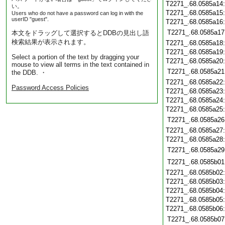
T2271_.68.0585a14
い。
T2271_.68.0585a15
Users who do not have a password can log in with the
userID "guest".
T2271_.68.0585a16
T2271_.68.0585a17
本文をドラッグして選択するとDDBの見出し語
検索結果が表示されます。
T2271_.68.0585a18
T2271_.68.0585a19
Select a portion of the text by dragging your
T2271_.68.0585a20
mouse to view all terms in the text contained in
T2271_.68.0585a21
the DDB. ・
T2271_.68.0585a22
Password Access Policies
T2271_.68.0585a23
T2271_.68.0585a24
T2271_.68.0585a25
T2271_.68.0585a26
T2271_.68.0585a27
T2271_.68.0585a28
T2271_.68.0585a29
T2271_.68.0585b01
T2271_.68.0585b02
T2271_.68.0585b03
T2271_.68.0585b04
T2271_.68.0585b05
T2271_.68.0585b06
T2271_.68.0585b07