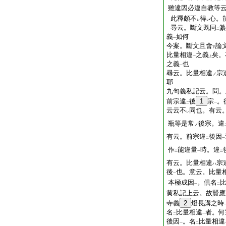
雖違因必違自教等
此釋頗不
得
心。
レ
レ
尋云。斷文既同
纂
二
義
如何
一
今案。斷文且會
論
下
比量相違
之義
矣。
一
上
之義
也
一
尋云。比量相違
宗
ノ
耶
九句義私記云。問。
前宗違
後
1
宗
。
二
一
云云不
同也。有云
レ
瓶等是常
後宗。違
ノ
有云。前宗違
後因
二
一
作
能違量
時。違
二
一
二
有云。比量相違
宗
ハ
後
也。意云。比量
一
本極成因
。倶名
一
二
黄私記上云。故賢應
寺義
2
燈長講之時
名
比量相違
者。何
二
一
後因
。名
比量相違
一
二