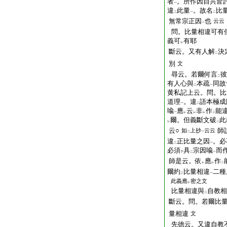
者
。所作因自共皆
一
違
此量
。故名
比
二
一
二
無常宗正因
也
云云
一
問。比量相違可有
義可
有耶
レ
斷云。又有人解
決
二
別
文
尋云。若爾何言
彼
二
有人心與
本疏
同故
二
一
黄私記上云。問。比
道理
。違
語本極成
一
二
喩
應
云
非
作
能
一
レ
レ
レ
二
爾。但義斷文破
此
レ
二
云○
師
如
上抄
云云
二
一
違
正比量之因
。必
二
一
必須
具
宗因喩
而
下
二
一
師是云。依
應
作
レ
レ
二
爾約
比量相違
二種
二
一
此義應
密之文
レ
比量相違與
自教相
二
斷云。問。若爾比
量相違
文
先徳云。又違自教