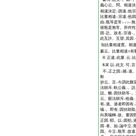
二
一
二
義心云。問。相違決
相違決定
因違
他宗
ハ
二
比量相違
宗違
他因
ハ
二
由
瓶等是常
無
トイフハ
三
彼瓶是無常。所作性
因
訖。故名
宗過
一
二
一
此互許。互望
其因
二
一
知比量相違寛。相
纂云。比量相違○有
正違
此量
云
比
至
二
一
二
以
此文
可
言
私案
二
一
レ
不
正之因
雖
違
ニ
レ
レ
歟
抄云。言
今謂此難
二
法師斥
軌公義
。説
二
一
説。離
因扶助等
。
二
一
云。眼法師斥
他義
二
一
有
過。過者即因有
レ
二
喩
。即有
因扶助取
一
二
向異喩轉
故。量因
一
正因
耶。以
因犯
一
二
レ
因
者。如
論中立
一
三
二
因。今立
瓶常
故違
二
一