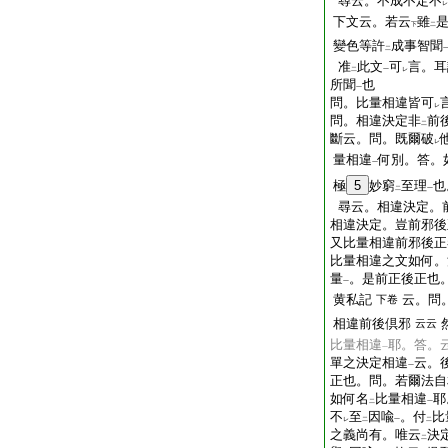
尋云。不成不定不
レ
下文云。若云
雖
下
二
變色等許
成事智聞
二
准
此文
可
言。耳
二
一
レ
所聞
也
一
問。比量相違皆可
レ
問。相違決定非
前
二
斷云。問。既爾破
レ
量相違
何別。答。
一
極
5
妙窮
至理
也
二
一
尋云。相違決定。
相違決定。豈前邪後
又比量相違前邪後正
比量相違之文如何。
量
。是前正後正也
一
黄私記
云。問
下卷
相違前後倶邪
云云
比量相違
耶。答。
一
單之決定相違
云。
一
正也。問。若爾法自
如何名
比量相違
耶
二
一
不
至
因喩
。付
比
レ
二
一
二
之義尚有。唯云
決
二