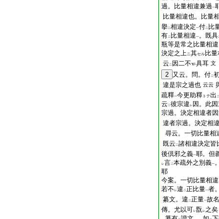
過。比量相違兼過
一
比量相違也。比量
擧
相違決定
付
比
二
一
二
有
比量相違
。既具
二
一
瓶等是常之比量相違
決定之上
其
比量
ニ
セル
云
因二不
具耳
文
二
2
又云。問。付
二
違是宗之過也
云云
疏釋
今更助釋
出
トテ
一
云
彼宗違
因。此因
二
レ
宗過。決定相違者因
違者宗過。決定相
尋云。一切比量相
既云
諸相違決定皆
二
後倶邪之義
耶。但
一
言
本疏外之別義
レ
二
一
耶
今案。一切比量相違
若不
違
正比量
者
レ
二
一
纂文。違
正量
故
二
一
傳。尤以可
翫
之矣
レ
レ
纂有
證文
。如
下