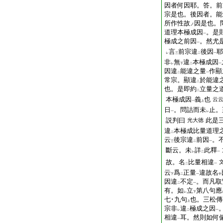
因者何因耶。答。前
宗是也。後因者。能
所作性故
因是也。
ノ
道理本極成因
。是
一
極成之前因
。然尤
一
言
前宗違
後因
耶
レ
三
二
一
非
無
違
本極成因
レ
下
二
一
因違
能違之量
作顯
二
一
常宗。顯違
於能違
二
也。是即約
立量之
二
本極成因
義
也
云
一
上
日
。問詰而未
止。
一
レ
説判曰
此是
光大徳
違
本極成比量道理
二
云
後宗違
前因
。
三
二
一
斷云。未
詳
此釋
レ
二
一
故。名
比量相違
二
一
云
爲
正量
違故名
下
二
一
中
因違
不定
。而凡取
二
一
有。如
立
第八句應
レ
下
七･九句
也。三松傳
上
宗非
違
極成之因
レ
二
一
相違
耳。然則如何
一