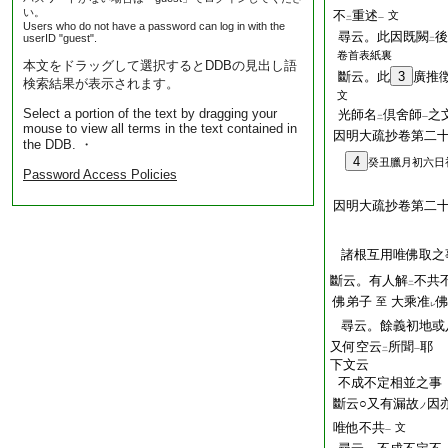
い。
不
重述
文
二
一
Users who do not have a password can log in with the
尋云。此因既闕
後
userID "guest".
二
卷首表紙裏
本文をドラッグして選択するとDDBの見出し語
斷云。此
3
廣推
検索結果が表示されます。
文
Select a portion of the text by dragging your
光師名
倶舍師
之
二
一
mouse to view all terms in the text contained in
因明大疏抄卷第二
the DDB. ・
4
癸丑臘月初六日
Password Access Policies
因明大疏抄卷第二十
諸根互用唯佛取之
斷云。有人解
不共
二
佛弟子
大乘准
至
レ
尋云。餘義初地或
又何空云
所聞
耶
二
一
下文云
不成不定相並之事
斷云○又有漏故
因
ノ
唯他不共
文
一