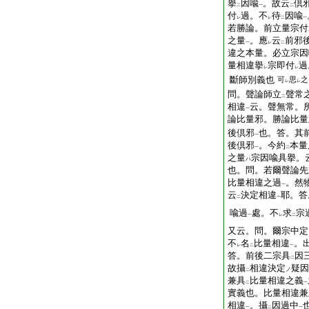
擧
因喩
。故云
倶
二
一
二
付
過。不
待
因喩
レ
レ
二
一
若勝論。前立量宗付
之量
。應
云
前邪
一
レ
二
違之本量。必立宗因
量相違擧
宗即付
過
レ
レ
斷師別義也
可
思
之
レ
レ
問。聲論師立
聲常
二
相違
云。聲無常。
一
論比量邪。勝論比量
後倶邪
也。答。其
一
後倶邪
。今約
本量
一
二
之量
宗因喩具擧。
ハ
也。問。若爾聲論先
比量相違之過
。然
一
云
決定相違
耶。答
二
一
喩過
處。不
求
宗
一
レ
二
又云。問。爾宗中定
不
名
比量相違
。
レ
二
一
答。前後二宗具
因
二
故攝
相違決定
疑因
ノ
二
兼具
比量相違之義
二
一
實義也。比量相違兼
相違
。攝
因過中
一
二
一