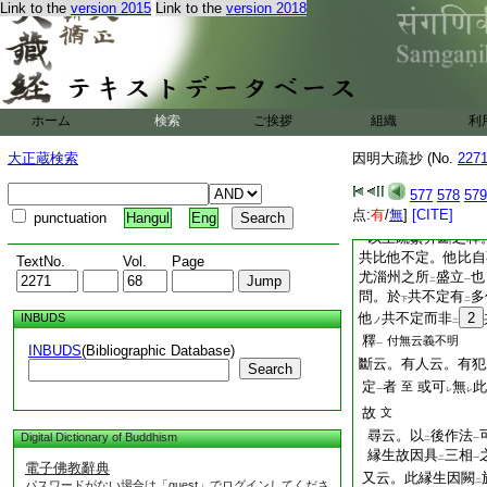
Link to the
version 2015
Link to the
version 2018
問
又云。若云。但對
二
決定過
故
文
一
尋云。其相違決定
問。他比量
自不定
ノ
爲
眞過
耶
ホーム
検索
ご挨拶
組織
利
レ
二
一
斷云。有人云。共比
大正蔵検索
因明大疏抄 (No.
227
定
者
爲
違
於他
至
一
レ
二
下文云。復判
不定
577
578
579
二
点:
亦如
有
/
無
前
]
[CITE]
文
punctuation
Hangul
Eng
レ
以上疏纂并斷之釋
共比他不定。他比自
TextNo.
Vol.
Page
尤淄州之所
盛立
也
二
一
問。於
共不定有
多
下
二
他
共不定而非
2
INBUDS
ノ
二
釋
付無云義不明
一
INBUDS
(Bibliographic Database)
斷云。有人云。有犯
Search
定
者
或可
無
此
至
一
レ
レ
故
文
尋云。以
後作法
Digital Dictionary of Buddhism
二
一
縁生故因具
三相
二
一
電子佛教辭典
又云。此縁生因闕
二
パスワードがない場合は「guest」でログインしてくださ