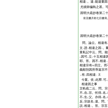
相違
。違
能違量因
一
二
尤彼師偏執之甚。
因明大疏抄卷第二
癸丑臘月初七日書寫
因明大疏抄卷第二十
問。論云。相違有
文
證
相違之因
。
一
二
一
黄私記中云。問。能
因可
立
十五相違
レ
レ
二
耶。答。因不
相違
二
一
相違宗有
四立。而
義顯別因所乖返宗不
有
四相違
文
レ
二
一
今案。依
此釋
可
二
一
レ
相違因之事
文軌疏二云。問。宗
不
在
宗。何得
名
レ
レ
レ
レ
不
生
父。亦得
名
レ
レ
レ
レ
反
宗故名
違。問。
レ
レ
説
相違
。答。宗言
二
一