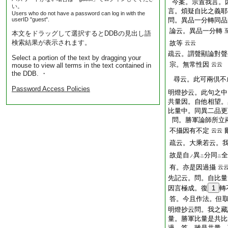
今案。宗置我言。
い。
言。煩疑自比之義耶
Users who do not have a password can log in with the
userID "guest".
問。異品一分轉同品
論云。異品一分轉
本文をドラッグして選択するとDDBの見出し語
検索結果が表示されます。
故等
云云
疏云。謂聲顯論對聲
Select a portion of the text by dragging your
宗。無常性因
云云 
mouse to view all terms in the text contained in
the DDB. ・
尋云。此可兩倶不
Password Access Policies
明燈抄云。此句之中
共量因。自他相望。
比量中。同異二品更
問。勝軍論師所立
不攝因有不定
云云
疏云。大乘若云。
故是自
異
分同
全
ノ
ニ
ニ
有。亦是因過攝
云
先記云。問。自比量
因言極成。復
1
轉
答。今且作法。但
明燈抄云問。我之藏
量。勝軍比量是共比
過。答。雖是共量。