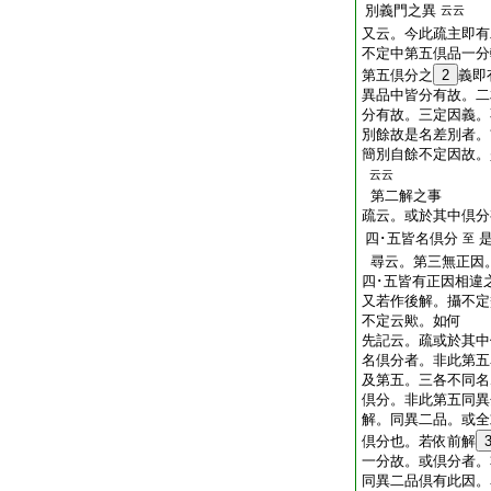
別義門之異
云云
又云。今此疏主即有
不定中第五倶品一分
第五倶分之
2
義即
異品中皆分有故。二
分有故。三定因義。
別餘故是名差別者。
簡別自餘不定因故。
云云
第二解之事
疏云。或於其中倶分
四･五皆名倶分
至
尋云。第三無正因。
四･五皆有正因相違
又若作後解。攝不定
不定云歟。如何
先記云。疏或於其中
名倶分者。非此第五
及第五。三各不同名
倶分。非此第五同異
解。同異二品。或全
倶分也。若依前解
一分故。或倶分者。
同異二品倶有此因。