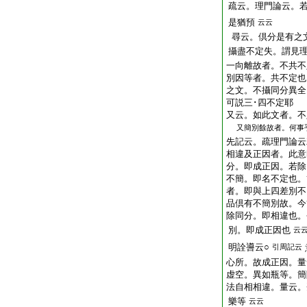
疏云。理門論云。
是猶預
云云
尋云。倶分是有之
攝盡不定失。謂見
一向離故者。不共不
別因等者。共不定也
之文。不攝同分異全
可説三･四不定耶
又云。如此文者。不
又簡別餘故者。何事
先記云。疏理門論云
相違及正因者。此意
分。即成正因。若除
不簡。即名不定也。
者。即與上四差別不
品倶有不簡別故。今
除同分。即相違也。
別。即成正因也
云
明詮噵云○
引周記云
心所。故成正因。量
虚空。異如瓶等。簡
法自相相違。量云。
樂等
云云