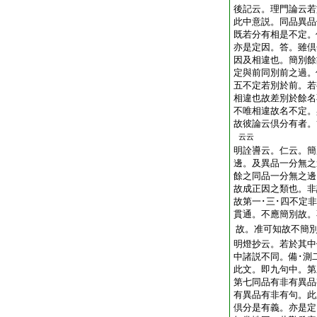
後記云。理門論云若
此中意説。同品異品
既若分有相是不定。
亦是定因。答。雖倶
因及相違也。簡別餘
定與前同別前之過。
五不定若別於前。若
相違也故差別於餘名
不唯相違故名不定。
故彼論云倶分有者。
云云
明詮噵云。仁云。簡
邊。及異品一分無之
餘之同品一分無之邊
故成正因之類也。非
故第一･三･四不定
貫通。不應簡別故。
故。准可知故不簡
明燈抄云。若於其中
中諸説不同。備･測
此文。即九句中。第
第七同品有非有異品
有異品有非有句。此
倶分是有義。亦是定