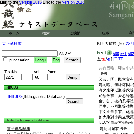
Link to the
version 2015
Link to the
version 2018
亦唯自許有無常聲。
常但諍有法之上別義
比。彼宗命根別有。
是實有。不是有法之
乘不許。名爲自比。
是共量。何須言我。
ホーム
検索
ご挨拶
組織
利
有。然他方佛色他不
比。彼之命根義亦同
大正蔵検索
因明大疏抄 (No.
227
如勝論立我實有。徳
宗因喩皆是自許。可
560
561
562
雖是自。因喩是共。
点:
無
/
有
]
[CITE]
punctuation
Hangul
Eng
有自他共。前勝論比
共許因喩。即自中共
TextNo.
Vol.
Page
云云
又云。問。既立實有
爲同喩。無縁慮因
ハ
INBUDS
有之宗即以瓶等忿等
於瓶等有。於忿等無
INBUDS
(Bibliographic Database)
全。答。彼約忿等體
Search
同中。不同瓶等積聚
下文比量多有。此疏
如大乘對小乘立我藏
Digital Dictionary of Buddhism
此因於同品六識等有
電子佛教辭典
爲此因遍有
云云
パスワードがない場合は「guest」でログインしてくださ