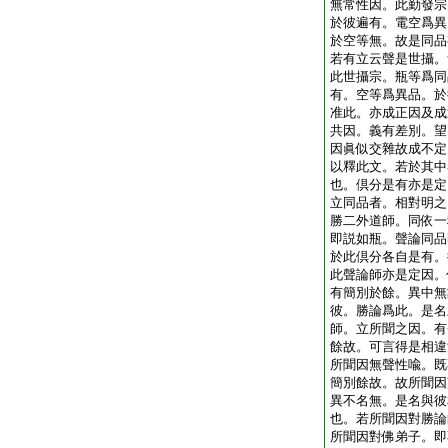
無常性因。此勤發宗
於彼遍有。電空爲異
於空等無。故是同品
若有立云聲是世攝。
此世攝宗。瓶等爲同
有。空等爲異品。於
准此。亦成正因及成
共因。義有差別。望
因眞似交雜故成不定
以釋此文。若於其中
也。倶分是有亦是定
立同品者。相對明之
勝二外道師。同依一
即説如瓶。聲論同品
於此倶分各自是有。
此聲論師亦是定因。
有簡別於餘。異中無
彼。勝論爲此。是名
師。立所聞之因。有
餘故。可言得是相違
所聞因無聲性喩。既
簡別餘故。故所聞因
異不名無。是名與彼
也。若所聞因對勝論
所聞因對佛弟子。即