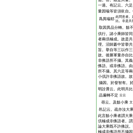
一過。有記云。六足
量因喩等皆須依自。
此問意者。
爲異喩耶
比。非是共
取因異品分轉。餘
倶行。諸小乘師皆同
者兩倶極成。故是共
理。沼師纂中皆擧共
旨。擧自等三以作三
故。後勝軍量亦自比
非佛語所不攝。其義
佛語。或非佛語。由
所不攝。其六足等兩
小倶許非佛語故。故
攝因。於發智有。
明詮噵云。此明共比
品遍轉不定
云云
尋云。及餘小乘
文
邑記云。疏亦汝大
此言餘小乘者謂大乘
倶極成非佛語者。謂
論大乘既不許佛説。
極成非佛語所不攝因