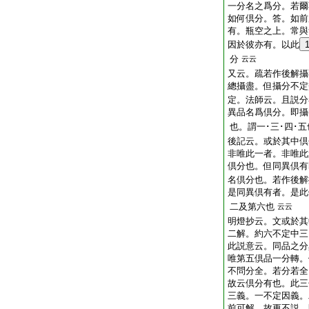
一分名之爲分。若爾
如何倶分。答。如前
有。瓶空之上。常與
因於彼亦有。以此
分
云云
又云。疏若作後解攝
總攝盡。但攝分不定
定。法師云。且説分
異品名爲倶分。即攝
也。謂一･三･四･五
後記云。或於其中倶
非唯此一者。非唯此
倶分也。但同異倶有
名倶分也。若作後解
是同異倶有者。是此
二及第六也
云云
明燈抄云。文或於其
二解。約六不定中三
此説意云。同品之分
唯第五倶品一分轉。
不問分全。若分若全
故云倶分有也。此三
三義。一不定因義。
前可解。故更不説。