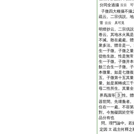
分同全過攝
云云 可
子微四大種攝不攝
疏云。二宗倶説。地
常
云云 具可見
明燈抄云。二宗倶説
卷云。其地水火風是
不滅。散在處處。體
衆多法。體非是一。
生一子微。子微之量
從他生故。性是無常
生一子微。子微并本
餘三合生一子微。子
本微量。如是七微復
五。子微第十五其量
量。如是展轉成三千
母二性所生。其量全
界爲識等
3
性。體
器世間。先壞麁者。
住在一一處。不容第
對。今無礙因於空等
品分有也
問。理門論中。若
定因
疏主何釋之
文