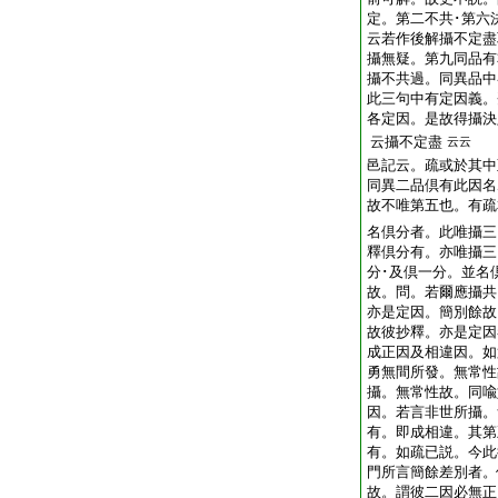
定。第二不共･第六
云若作後解攝不定盡
攝無疑。第九同品有
攝不共過。同異品中
此三句中有定因義。
各定因。是故得攝決
云攝不定盡
云云
邑記云。疏或於其中
同異二品倶有此因名
故不唯第五也。有疏
名倶分者。此唯攝三
釋倶分有。亦唯攝三
分･及倶一分。並名
故。問。若爾應攝共
亦是定因。簡別餘故
故彼抄釋。亦是定因
成正因及相違因。如
勇無間所發。無常性
攝。無常性故。同喩
因。若言非世所攝。
有。即成相違。其第
有。如疏已説。今此
門所言簡餘差別者。
故。謂彼二因必無正