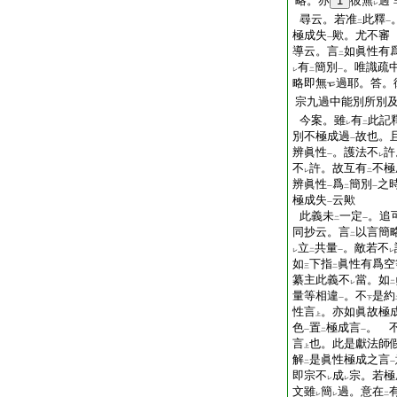
略。亦
1
彼無
過
レ
尋云。若准
此釋
二
一
極成失
歟。尤不審
一
導云。言
如眞性有
二
有
簡別
。唯識疏
レ
二
一
略即無
過耶。答。
宗九過中能別所別
今案。雖
有
此記
レ
二
別不極成過
故也。
一
辨眞性
。護法不
許
一
レ
不
許。故互有
不極
レ
二
辨眞性
爲
簡別
之
一
二
一
極成失
云歟
一
此義未
一定
。追
二
一
同抄云。言
以言簡
二
立
共量
。敵若不
レ
二
一
レ
如
下指
眞性有爲空
三
二
纂主此義不
當。如
レ
二
量等相違
。不
是約
一
下
性言
。亦如眞故極
上
色
置
極成言
。 
一
二
一
言
也。此是獻法師
上
解
是眞性極成之言
二
一
即宗不
成
宗。若極
レ
レ
文雖
簡
過。意在
レ
レ
二