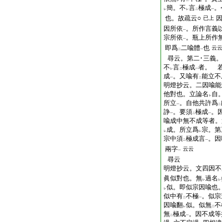
レ
二
一
簡。不
言
極成
。
レ
レ
二
一
也。故疏云○
已上
因所依
。所作言義
一
宗所依
。瓶上所作
一
即爲
二喩體
也
云
二
一
尋云。第二･三義
不
言
極成
者。 
レ
二
一
成
。又喩有
能立不
一
二
明燈抄云。二因喩能
他對也。立論名
自
レ
所立
。自他共許爲
一
二
諍
。要須
極成
。
一
二
一
喩成中無不成等者。
成。所立爲
宗。第
レ
レ
宗中須
極成言
。因
二
一
兩字
云云
一
尋云
明燈抄云。文四因不
眞似對也。無
過名
レ
レ
似。即似宗因喩也
レ
似中有
不極
。似宗
二
一
因喩翻
似。似無
不
レ
二
無
極成
。因不成等
二
一