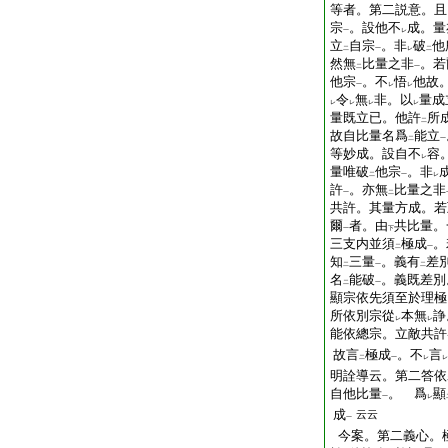
等者。第二説意。且
宗
。設他不
成。量
一
レ
立
自宗
。非
破
他
二
一
レ
二
然無
比量之非
。若
二
一
他宗
。不
悟
他故
一
レ
レ
令
無
非。以
量成
レ
レ
レ
レ
量既立已。他許
所
二
故自比量名爲
能立
二
一
等妙成。設自不
容
レ
量唯破
他宗
。非
二
一
レ
許
。亦無
比量之非
一
二
共許。其量方成。若
爾
者。由
共比量。
一
下
三支内並須
極成
。
二
一
知
三量
。義有
差
二
一
二
名
能破
。義既差別
二
一
顯宗依先須至於理極
所依別宗從
本無
諍
レ
レ
能依總宗。立敵共許
故言
極成
。不
言
二
一
レ
レ
明詮導云。第二答依
自他比量
。 爲
顯
一
レ
成
云云
一
今案。第二義心。