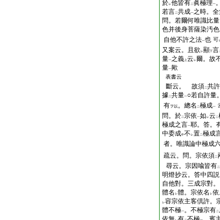
於
他皆有
眞極理
レ
二
一
若言
共成
之時。全
二
一
問。若爾何唯識比量
色并後身菩薩染汚色
自他不許之法
也
可
一
又案云。且欲
顯
言
レ
下
量
之義
云
爾。故
一
上
レ
量
歟
一
表書云
斷云。 故須
共許
二
據
共量
○若自許量
二
一
有
。總名
極成
ヲ以
二
一
問。於
宗依
如
云
二
一
レ
二
極成之言
耶。答。
一
中委成
不
置
極成
中
レ
二
者。唯識論中極成
疏云。問。宗依須
二
尋云。宗因喩皆有
二
明燈抄云。答中四説
自他對。三成宗對。
體名
體。宗依名
依
レ
レ
容宗依主客倶許。
レ
體不極
。不極宗有
一
二
依無
有
不極
。賓