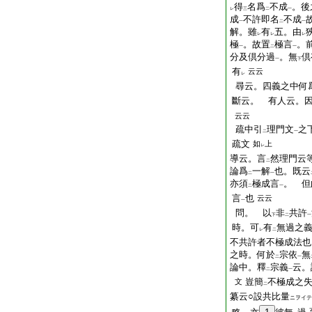
得
名爲
不成
。後
レ
三
二
一
成
不許即名
不成
一
二
一
解。雖
有
五。由
レ
レ
レ
極
。故置
極言
。
一
二
一
分及倶分過
。無
倶
一
下
有
云云
レ
尋云。四義之中何
斷云。 有人云。
云云
疏中引
理門文
之
二
一
疏文
如
上
レ
導云。言
然理門云
二
論爲
一解
也。既云
二
一
亦須
極成言
。 但
二
一
言
也
云云
一
問。 以
非
共許
下
二
一
時。可
有
無過之
レ
二
不共許者不極成法也
之時。何於
宗依
無
二
一
論中。釋
宗義
云。
二
一
豈簡
不極成之
文
二
纂云○設共比量
ニヲイテ