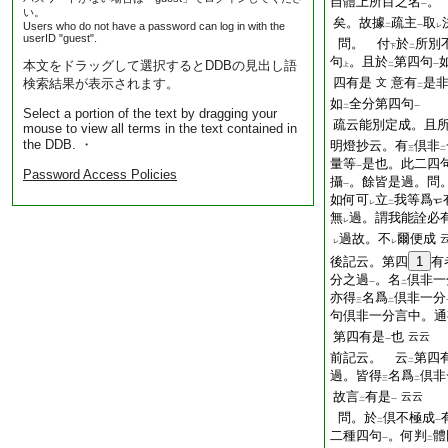
自體上所目之名
。
一
い。
矣。故據
疏主
取
Users who do not have a password can log in with the
二
一
レ
userID "guest".
問。 付
於
所別
下
二
句
。且於
第四句
本文をドラッグして選択するとDDBの見出し語
上
二
一
四有是
意有
是
検索結果が表示されます。
文
二
如
全分第四句
二
一
Select a portion of the text by dragging your
疏云能別定成。且
mouse to view all terms in the text contained in
the DDB. ・
明燈抄云。有
倶非
三
二
量等
是也。此二四
一
Password Access Policies
攝
。餘皆是過。問
一
如何可
立
我等爲
レ
二
無
過。謂我能詮必
レ
過故。不
爾便成
レ
レ
後記云。第四
1
有
分之過
。名
倶非一
一
二
亦得
名爲
倶非一分
三
二
句倶非一分言中。通
第四有是
也
云云
一
前記云。 云
第四
二
過。皆得
名爲
倶非
三
二
故言
有是
云云
二
一
問。於
倶不極成
二
一
二種四句
。何判
體
一
二