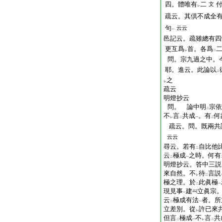
四。體唯有
二
文
レ
疏云。其倶不成全
句
云云
一
邑記云。疏雖總有四
更互爲
首。各爲
レ
二
問。宗九過之中。
耶。進云。此論以
二
之
レ
疏云
明燈抄云
問。 論中明
宗依
二
不
言
共成
。有
何
レ
二
一
二
疏云。問。既兩共
云云
尋云。若有
自比他
二
云
極成
之時。何有
二
一
明燈抄云。答中三説
來自然。不
待
言説
レ
二
極之理。於
此眞極
二
一
現見事
建
立眞宗
一
云
極成有法
者。所
二
一
立差別。從
許已來
レ
但言
極成
不
言
共
二
一
レ
二