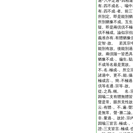
過･六不定過･四相
有
四不成名
。喩中
二
一
有
四不成
者。前三
二
一
所別定。即是能別猶
所別猶豫不成。互生
疑。即是兩倶倶不極
倶不極成。論似宗但
義准亦有
有體猶豫
二
定智
故。 若其宗
一
能別有故。後能別過
故。兩倶隨一皆悉具
猶豫不成
。偏生
疑
一
レ
不成等名最是寛故。
不
名
極成
。所立
レ
二
一
諸過中。更不
能
攝
レ
レ
極成言
。簡
不極過
一
二
倶等名通
宗等
故。
二
一
從
之爲
稱。 名
レ
レ
二
因喩二支有體無體皆
聲是常。眼所見性故
云
有體
。不
遍
聲
二
一
レ
二
是無常。聲･勝二論
非
量過
。故於
宗
二
一
二
因喩三皆言
極成
。
二
一
證
三支皆言
極成
三
二
一