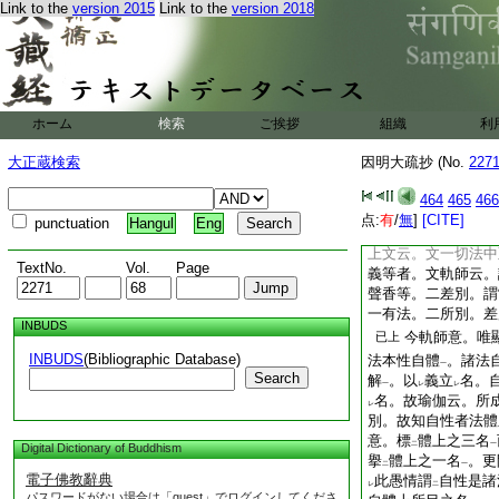
一
レ
二
Link to the
version 2015
Link to the
version 2018
盡
耶
一
邑記云。疏宗之別名
別此中不
言。何名
レ
二
此説
宗之別名
即簡
二
一
之。故皆具也
云云
レ
ホーム
検索
ご挨拶
組織
利
明燈抄云。宗之別名
宗。即不相離性。二
大正蔵検索
因明大疏抄 (No.
227
理門云。以
其總聲
二
一
有
宗聲
唯詮
於法
二
一
二
一
464
465
466
之名也。先陳三名。
点:
有
/
無
]
[CITE]
punctuation
Hangul
Eng
名。差別･法･及能
上文云。文一切法中
TextNo.
Vol.
Page
義等者。文軌師云。
聲香等。二差別。謂
一有法。二所別。差
INBUDS
今軌師意。唯
已上
INBUDS
(Bibliographic Database)
法本性自體
。諸法
一
Search
解
。以
義立
名。
一
レ
レ
名。故瑜伽云。所
レ
別。故知自性者法體
意。標
體上之三名
二
一
Digital Dictionary of Buddhism
擧
體上之一名
。更
二
一
電子佛教辭典
此愚情謂
自性是諸
レ
二
パスワードがない場合は「guest」でログインしてくださ