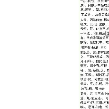
一説
同也。故彼疏
一
成
。何故宗中極成
一
應
齊等
。擧
初顯
二
一
レ
レ
不成過
。故眞因喩
一
人云。因喩何無
極
二
極成。以
無
濫故。
レ
レ
云何。答。此亦不
レ
一不成
。翻
彼故
2
一
レ
有。故成唯識論第五
故等。是故此中。唯
喩亦有
極成
云云
二
一
前記云。言
答有四
二
立。三能成所成。四
分
四釋
。自比言許
二
一
難言。宗中有
不極
二
一
極
。言
極簡
之。
一
レ
レ
無
不極
。所以不
二
一
レ
執言
簡。何故言
極
一
レ
盡故。不
須
極。宗
レ
レ
故言
極。審
云云
レ
又云。言
宗不成中
二
過。無
前五過
。可
二
一
何故不
以
五攝
不
三
レ
二
喩
。思可
知也。答
一
レ