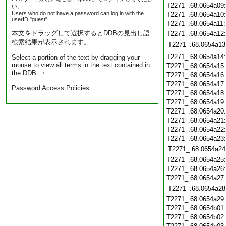
T2271_.68.0654a09
い。
Users who do not have a password can log in with the
T2271_.68.0654a10
userID "guest".
T2271_.68.0654a11
本文をドラッグして選択するとDDBの見出し語
T2271_.68.0654a12
検索結果が表示されます。
T2271_.68.0654a13
T2271_.68.0654a14
Select a portion of the text by dragging your
mouse to view all terms in the text contained in
T2271_.68.0654a15
the DDB. ・
T2271_.68.0654a16
T2271_.68.0654a17
Password Access Policies
T2271_.68.0654a18
T2271_.68.0654a19
T2271_.68.0654a20
T2271_.68.0654a21
T2271_.68.0654a22
T2271_.68.0654a23
T2271_.68.0654a24
T2271_.68.0654a25
T2271_.68.0654a26
T2271_.68.0654a27
T2271_.68.0654a28
T2271_.68.0654a29
T2271_.68.0654b01
T2271_.68.0654b02