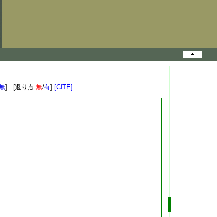
無
] [返り点:
無
/
有
]
[CITE]