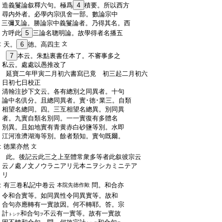
:
造義鬘論叙釋六句。極爲
4
積要。所以西方
:
尋内外者。必學内宗倶舍一部。數論宗中
:
三彌叉論。勝論宗中義鬘論者。乃得其名。西
:
方呼此
5
三論名聰明論。故學得者名播五
:
天。
6
徳。高四主
文
:
7
本云。朱點裏書任本了。不審事多之
:
私云。處處以愚推改了
:
延寶二年甲寅二月初六書寫已竟 初三起二月初六
:
日初七日校正
:
清翰注抄下文云。各有總別之同異者。十句
:
論中名倶分。且總同異者。實･徳･業三。自類
:
相望名總同。四。三互相望名總異。別同異
:
者。九實自類名別同。一一實復有多體名
:
別異。且如地實有青黄赤白砂鹽等別。水即
:
江河淮濟湖海等別。餘者類知。實句既爾。
:
徳業亦然
文
:
此。後記云此三之上至體常衆多等者此叙彼宗云
:
云ノ處ノ文ノウラニアリ元本ニヲシカミニテア
:
リ
:
有三卷私記中卷云
問。和合亦
本院先徳作歟
:
令和合實等。如同異性令同異實等。故和
:
合句亦應轉有一實故因。何不轉耶。答。宗
:
計
和合句
不云有一實等。故有一實故
トシテ
ヲ