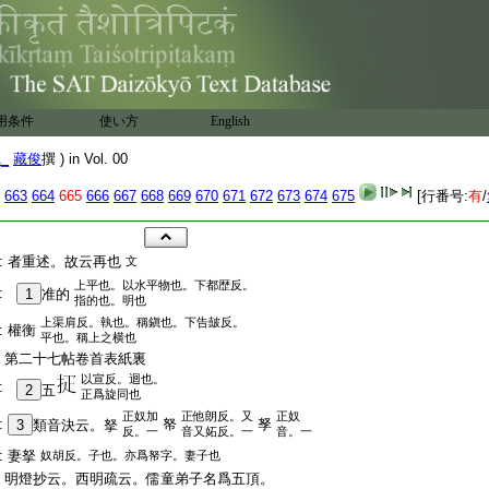
用条件
使い方
English
1_
藏俊
撰 ) in Vol. 00
663
664
665
666
667
668
669
670
671
672
673
674
675
[行番号:
有
/
:
者重述。故云再也
文
上平也。以水平物也。下都歴反。
:
1
准的
指的也。明也
上渠肩反。執也。稱鎭也。下告皷反。
:
權衡
平也。稱上之横也
:
第二十七帖卷首表紙裏
以宣反。迴也。
:
2
五
正爲旋同也
正奴加
正他朗反。又
正奴
:
帑
孥
3
類音決云。拏
反。一
音又妬反。一
音。一
:
妻拏
奴胡反。子也。亦爲帑字。妻子也
:
明燈抄云。西明疏云。儒童弟子名爲五頂。