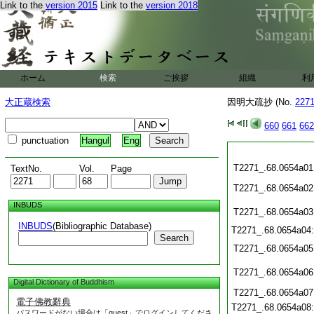
Link to the
version 2015
Link to the
version 2018
ホーム
検索
ご挨拶
組織
利
大正蔵検索
因明大疏抄 (No.
227
660
661
662
punctuation
Hangul
Eng
T2271_.68.0654a01
TextNo.
Vol.
Page
T2271_.68.0654a02
INBUDS
T2271_.68.0654a03
INBUDS
(Bibliographic Database)
T2271_.68.0654a04
Search
T2271_.68.0654a05
T2271_.68.0654a06
Digital Dictionary of Buddhism
T2271_.68.0654a07
電子佛教辭典
T2271_.68.0654a08
パスワードがない場合は「guest」でログインしてくださ