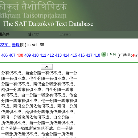
用条件
使い方
English
2270_
善珠
撰 ) in Vol. 68
406
407
408
409
410
411
412
413
414
415
416
417
418
[行番号:
有
/
:
分有倶不成。自全分隨一有倶不成。自一分
:
隨一有倶不成。他全分隨一有倶不成。他一
:
分隨一有倶不成。兩倶全分猶豫有倶不成。
:
兩倶一分猶豫有倶不成。自全分隨一猶豫
:
有倶不成。自一分隨一猶豫有倶不成。他全
:
分隨一猶豫有倶不成。他一分隨一猶豫有倶
:
不成。兩倶全分所依無倶不成。兩倶一分所
:
依無倶不成。兩倶全分猶豫所依無倶不成。
:
兩倶一分猶豫所依無倶不成。自全分隨一
:
所依無倶不成。自一分隨一所依無倶不成。
:
自全分隨一猶豫所依無倶不成。自一分隨
:
一猶豫所依無倶不成。他全分隨一所依無