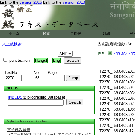
Link to the
version 2015
Link to the
version 2018
ホーム
検索
ご挨拶
組織
利
大正蔵検索
因明論疏明燈鈔 (No.
403
404
405
punctuation
Hangul
Eng
T2270_.68.0403a01
TextNo.
Vol.
Page
T2270_.68.0403a02
T2270_.68.0403a03
T2270_.68.0403a04
INBUDS
T2270_.68.0403a05
INBUDS
(Bibliographic Database)
T2270_.68.0403a06
Search
T2270_.68.0403a07
T2270_.68.0403a08
T2270_.68.0403a09
T2270_.68.0403a10
Digital Dictionary of Buddhism
T2270_.68.0403a11
電子佛教辭典
T2270_.68.0403a12
パスワードがない場合は「guest」でログインしてくださ