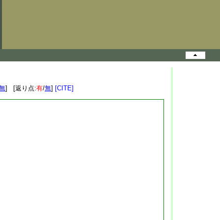
無
] [返り点:
有
/
無
]
[CITE]