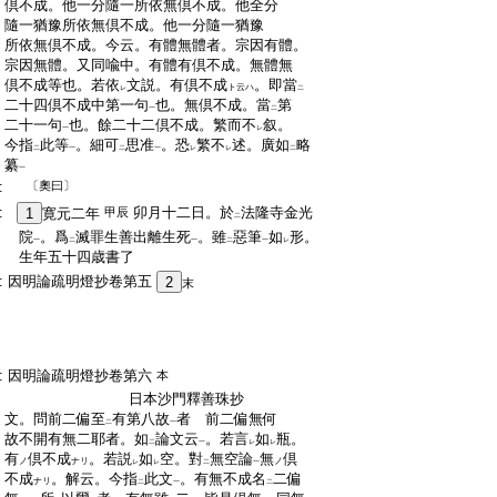
:
倶不成。他一分隨一所依無倶不成。他全分
:
隨一猶豫所依無倶不成。他一分隨一猶豫
:
所依無倶不成。今云。有體無體者。宗因有體。
:
宗因無體。又同喩中。有體有倶不成。無體無
:
倶不成等也。若依
文説。有倶不成
。即當
ト云ハ
レ
二
:
二十四倶不成中第一句
也。無倶不成。當
第
一
二
:
二十一句
也。餘二十二倶不成。繁而不
叙。
一
レ
:
今指
此等
。細可
思准
。恐
繁不
述。廣如
略
二
一
二
一
レ
レ
二
:
纂
一
:
〔奧曰〕
:
卯月十二日。於
法隆寺金光
1
寛元二年
甲辰
二
:
院
。爲
滅罪生善出離生死
。雖
惡筆
如
形。
一
二
一
二
一
レ
:
生年五十四歳書了
:
因明論疏明燈抄卷第五
2
末
:
:
:
:
:
因明論疏明燈抄卷第六
本
:
日本沙門釋善珠抄
:
文。問前二偏至
有第八故
者 前二偏無何
二
一
:
故不開有無二耶者。如
論文云
。若言
如
瓶。
二
一
レ
レ
:
有
倶不成
。若説
如
空。對
無空論
無
倶
ノ
ナリ
ノ
レ
レ
二
一
:
不成
。解云。今指
此文
。有無不成名
二偏
ナリ
二
一
二