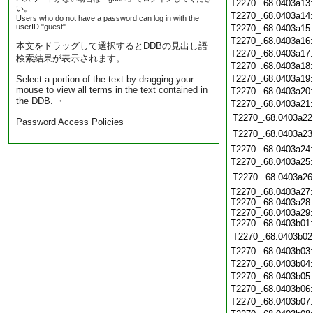
T2270_.68.0403a13
い。
T2270_.68.0403a14
Users who do not have a password can log in with the
userID "guest".
T2270_.68.0403a15
T2270_.68.0403a16
本文をドラッグして選択するとDDBの見出し語
T2270_.68.0403a17
検索結果が表示されます。
T2270_.68.0403a18
T2270_.68.0403a19
Select a portion of the text by dragging your
mouse to view all terms in the text contained in
T2270_.68.0403a20
the DDB. ・
T2270_.68.0403a21
T2270_.68.0403a22
Password Access Policies
T2270_.68.0403a23
T2270_.68.0403a24
T2270_.68.0403a25
T2270_.68.0403a26
T2270_.68.0403a27
T2270_.68.0403a28
T2270_.68.0403a29
T2270_.68.0403b01
T2270_.68.0403b02
T2270_.68.0403b03
T2270_.68.0403b04
T2270_.68.0403b05
T2270_.68.0403b06
T2270_.68.0403b07