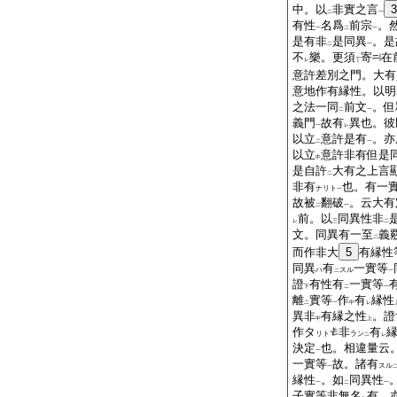
中。以
非實之言
3
二
一
有性
名爲
前宗
。
一
二
一
是有非
是同異
。是
二
一
不
樂。更須
寄
在
レ
丁
意許差別之門。大有
意地作有縁性。以明
之法一同
前文
。但
二
一
義門
故有
異也。彼
一
レ
以立
意許是有
。亦
二
一
以立
意許非有但是
中
是自許
大有之上言
二
非有
也。有一
ナリト
一
故被
翻破
。云大有
二
一
前。以
同異性非
レ
三
二
文。同異有一至
義
二
而作非大
5
有縁性
同異
有
一實等
ハ
スル
二
一
證
有性有
一實等
下
二
一
離
實等
作
有
縁性
二
一
中
レ
異非
有縁之性
。證
中
上
作タ
非
有
リト
ラン
二
レ
決定
也。相違量云
一
一實等
故。諸有
スル
一
縁性
。如
同異性
一
二
一
子實等非無名
有。