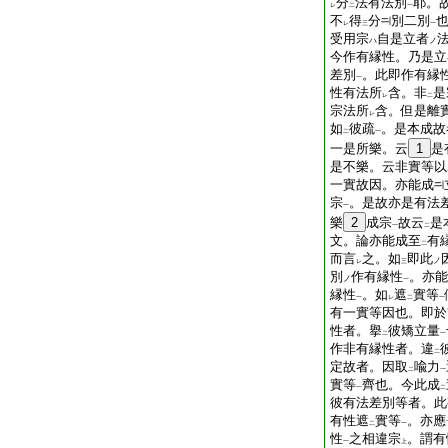
分
法有法別
耶。
レ
二
一
不
得
分
別二別
レ
三
一
受用宗
自是立者
ハ
ノ
今作有縁性。乃是立
差別
。此即作有縁
一
性有法所
含。非
是
レ
二
宗法所
含。但是離
レ
如
彼疏
。是本成故
二
一
一是所樂。云
1
是
是不樂。云非實等以
一實故因。亦能成
宗
。是故亦是有法
一
樂
2
成宗
故云
是
一
二
文。論亦能成至
有
二
而言
之。如
即此
ノ
レ
三
別
作有縁性
。亦能
ノ
一
縁性
。如
遮
實等
一
レ
二
一
有一實等因也。即於
性者。擧
彼矯立量
二
一
作非有縁性者。違
二
定故者。因取
喩力
二
一
實等
齊也。今此成
一
二
彼有法差別等者。此
有性遮
實等
。亦應
二
一
性
之相違宗
。謂有
一
上