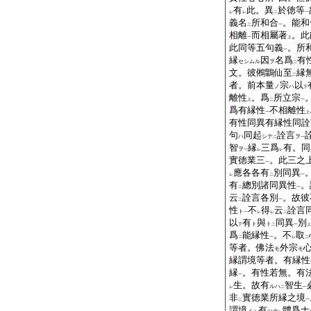
有
此。異
於徳等
レ
レ
二
一
義名
所和合
。能和
二
一
相離
而相屬著
。此
一
上
此同等五句義
。所
一
縁
因
名爲
有
セシムル
ヲ
二
文。彼鵂鶹仙至
縁
二
者。前本量
宗
以
ノ
ハ
下
離性
。爲
所立宗
上
二
一
爲有縁性
不相離性
一
上
有性同異有縁性同詮
句
同起
詮言
ハ
シテ
ヲ
二
一
智
縁
三爲
有。同
ヲ
一
レ
レ
實徳業三
。此三之
一
應各各有
別同異
レ
二
一
有
總別諸同異性
。
二
一
云
詮言各別
。故彼
二
一
性
不
得
云
詮言
ト
一
レ
レ
二
以
有
與
同異
別
ト
ト
下
二
一
上
爲
能縁性
。不
取
二
一
レ
二
等者。佛法
外宗
モ
モ
縁謂境等者。有縁性
縁
。有性若無。有
一
生。故有
智生
ルハ
レ
二
一
非
實徳業所縁之境
二
一
謂境
有
體爲ナ