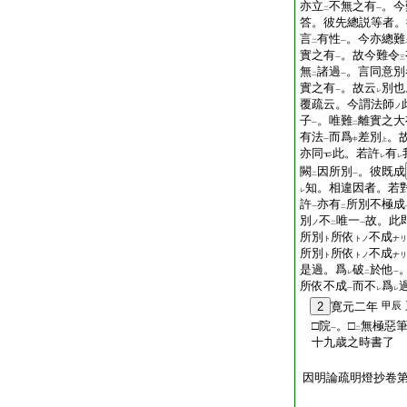
亦立
不無之有
。今
二
一
答。彼先總説等者。
言
有性
。今亦總難
二
一
實之有
。故今難令
一
三
無
諸過
。言同意別
二
一
實之有
。故云
別也
一
レ
覆疏云。今謂法師
ノ
子
。唯難
離實之大
一
二
有法
而爲
差別
。
一
中
上
亦同
此。若許
有
レ
レ
闕
因所別
。彼既成
二
一
知。相違因者。若
レ
許
亦有
所別不極成
一
二
別
不
唯一
故。此
ノ
二
一
所別
所依
不成
ト
トノ
ナリ
所別
所依
不成
ト
トノ
ナリ
是過。爲
破
於他
レ
二
一
所依不成
而不
爲
一
レ
レ
2
寛元二年
甲辰
□院
。□
無極惡
一
二
十九歳之時書了
執
因明論疏明燈抄卷