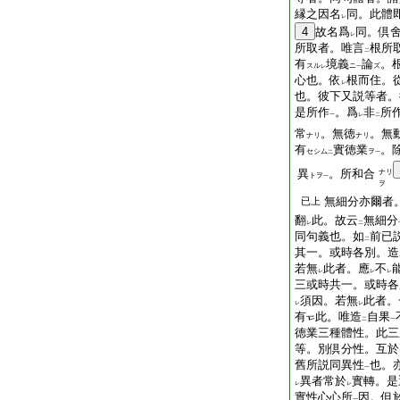
縁之因名
同。此體
レ
4
故名爲
同。倶
レ
所取者。唯言
根所
二
有
境義
論
。
スル
ニ
ズ
レ
一
心也。依
根而住。
レ
也。彼下又説等者。
是所作
。爲
非
所
一
レ
二
常
。無徳
。無
ナリ
ナリ
有
實徳業
。
セシム
ヲ
二
一
異
。所和合
ナリ
トヲ
一
ヲ
無細分亦爾者
已上
翻
此。故云
無細分
レ
二
同句義也。如
前已
二
其一。或時各別。造
若無
此者。應
不
レ
レ
レ
三或時共一。或時各
須因。若無
此者。
レ
レ
有
此。唯造
自果
二
一
徳業三種體性。此三
等。別倶分性。互於
舊所説同異性
也。
一
異者常於
實轉。是
レ
レ
實性心心所
因。但
一