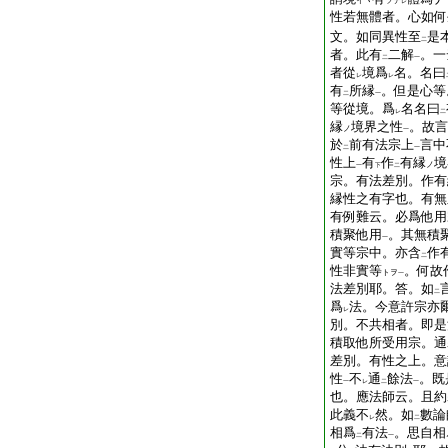
イヽ
ツテ
レ
性若無體者。心如何
文。如同異性至
是
二
者。此有
二解
。一
二
一
者從
境爲
名。名曰
レ
レ
有
所縁
。但是心等
二
一
等從境。爲
名名曰
レ
二
縁
境界之性
。故言
ノ
一
於
前有法宗上
言中
二
一
性上
有
作
有縁
境
ノ
一
下
二
宗。有法差別。作有
縁性之有字也。有無
有例難云。必爲他用
積聚他用
。其無積
一
實等宗中。亦含
作
二
性非實等
。何故
トヲ
一
法差別耶。答。如
二
爲
法。今意許宗亦
レ
別。不共相者。即是
積取他所受用宗。通
差別。有性之上。意
性
不
通
餘法
。既
一
レ
二
一
也。應法師云。且約
此義不
然。如
數論
レ
二
相爲
有法
。思自相
二
一