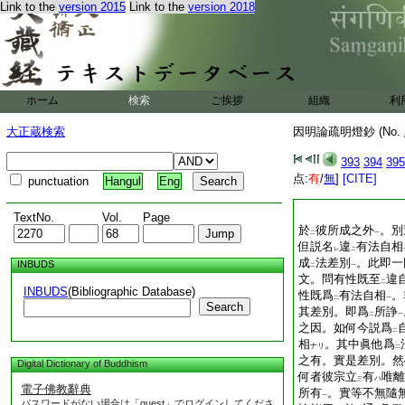
Link to the
version 2015
Link to the
version 2018
ホーム
検索
ご挨拶
組織
利
大正蔵検索
因明論疏明燈鈔 (No.
393
394
395
点:
有
/
無
]
[CITE]
punctuation
Hangul
Eng
TextNo.
Vol.
Page
於
彼所成之外
。別
二
一
但説名
違
有法自相
レ
二
成
法差別
。此即一
INBUDS
二
一
文。問有性既至
違
二
INBUDS
(Bibliographic Database)
性既爲
有法自相
。
二
一
Search
其差別。即爲
所諍
二
一
之因。如何今説爲
二
相
。其中眞他爲
ナリ
二
之有。實是差別。然
Digital Dictionary of Buddhism
何者彼宗立
有
唯離
ハ
三
電子佛教辭典
所有
。實等不無隨
一
パスワードがない場合は「guest」でログインしてくださ