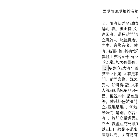
因明論疏明燈抄卷
日本沙門
文。論有法差至
實
二
懸明
義。後正釋
文
レ
レ
違因者。還用
前門
二
立意許
。此義意者
一
之中。言顯宗者。雖
有
名言
詮
其有性
ノ
ハ
二
異體上亦容
許
有
レ
二
能
定
其大有是有
レ
レ
三
3
更別立
大有句
二
猶未
能
定
大有是
レ
レ
二
問。前門言顯。既未
異
。如何得
説
大
一
レ
二
人説
龜毛兔角非
色
三
二
已。復説
非
是色
二
等。雖
與
色聲法門
下
二
立
龜毛是毛
。何妨
二
一
等法門
是別。亦容
一
二
有
。故前立量慮恐
一
二
立令
義盡理究竟顯
二
以
未了
故是不樂宗
二
一
差別法門。大有是有