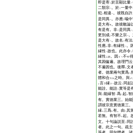
即是寄
於言顯比量
二
一
二類宗
。於
一量中
一
二
犯
相違
。彼既自許
二
一
是同異
。亦應
喩中
一
丁
是大有
。故彼敵論
甲
有是有。非
是同異
二
一
更別成
不樂之宗
。
二
一
是大有
。故名
有法
一
二
性應
非
有縁性
。
レ
二
一
縁性
故也。此亦令
一
二
縁性
。因
不
ニ於
イヽ
其因偏遍。故理門云
不遍因也。後釋
文
レ
者。徳業兩句實爲
二
體和合
之時。與
スル
メ
言
縁
故云
同起
ヲ
ト
レ
一
二
能詮。能詮
實等是
二
與
能縁智
爲
起
智
二
一
二
レ
有。實徳業三。始能
謂彼宗意實徳業三。
縁
三爲
有。由
其
レ
レ
二
若無。有智不
起。
レ
文。十句論説至
同
二
者。此之一句。疏主
等者。同句體者。諸