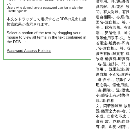
論能用。許
通
眞假
レ
二
い。
眞若假。具
能所
故
Users who do not have a password can log in with the
二
一
userID "guest".
問。有人例難。有性
違自相因
。亦應
他
本文をドラッグして選択するとDDBの見出し語
一
下
因名
違自相
。答。
検索結果が表示されます。
中
上
等
。此有若無。有
一
別
。數論他用。通
Select a portion of the text by dragging your
一
二
mouse to view all terms in the text contained in
眼等他用宗不
失。
レ
the DDB. ・
若爾違
離實有
即有
二
一
名
違自相
。答。
レ
中
上
Password Access Policies
實等有假
離實有
成
二
一
故違
離實有
即實有
二
一
名
違
差別
。問。
レ
レ
二
一
他用
。既爾若違
眞
一
二
違自相
不
名
違差
一
二
違
自相
。積聚性
レ
二
一
用之義
。假他用義
一
由
因喩
。違
假他
レ
二
一
二
令
眼等上有
積聚他
三
二
非
違
自相
レ
二
一
文。問若難離至
故
二
難
離實之大有
者。
二
一
不成。自所依不成
一
實有
故。亦犯
自隨
一
二
有
者。即犯
相符
一
二
一