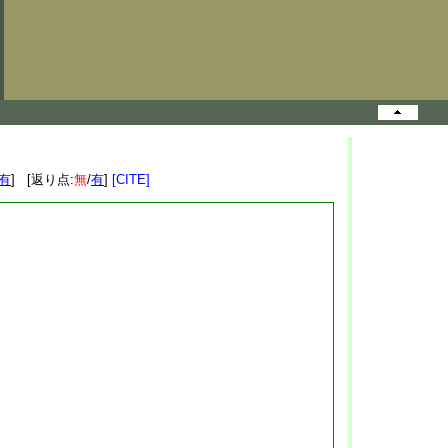
有
] [返り点:
無
/
有
]
[CITE]