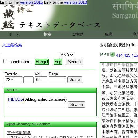
Link to the
version 2015
Link to the
version 2018
言於共相轉。非不稱
體者百法何收等者。
體是無。於百法中衆
同分故。所以爾者。
此亦不然等者。此破
有體假。去來生滅等
ホーム
検索
ご挨拶
組織
利
心。豈證縁無。故不
文。問空無我至且止
大正蔵検索
因明論疏明燈鈔 (No.
者。即前
共相
有
ノ
ハ
云。空無我等體性非
414
415
416
法諸法共有。故名共
punctuation
Hangul
Eng
相唯於自相増益假立
違。然彼苦等於因明
TextNo.
Vol.
Page
故。即此色等非我我
此色形相名長短方圓
不異。三邪見縁無者
INBUDS
等。明知此無體者。
彼苦無常空無我等。
INBUDS
(Bibliographic Database)
我我所名空無我。非
Search
通諸法名共相也。無
理門論常住難云。聲
諸法自性恒不捨故。
Digital Dictionary of Buddhism
都無有別實無常性。
本無今有。暫有還無
電子佛教辭典
等共相皆是無體。此
パスワードがない場合は「guest」でログインしてくださ