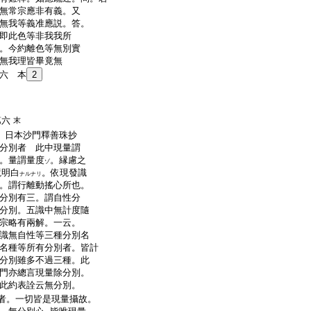
無常宗應非有義。又
無我等義准應説。答。
即此色等非我我所
。今約離色等無別實
無我理皆畢竟無
六 本
2
第六
末
釋善珠抄
分別者 此中現量謂
。量謂量度
。縁慮之
ゾ
境明白
。依現發識
ナルナリ
。謂行離動搖心所也。
分別有三。謂自性分
分別。五識中無計度隨
宗略有兩解。一云。
識無自性等三種分別名
名種等所有分別者。皆計
分別雖多不過三種。此
門亦總言現量除分別。
此約表詮云無分別。
者。一切皆是現量攝故。