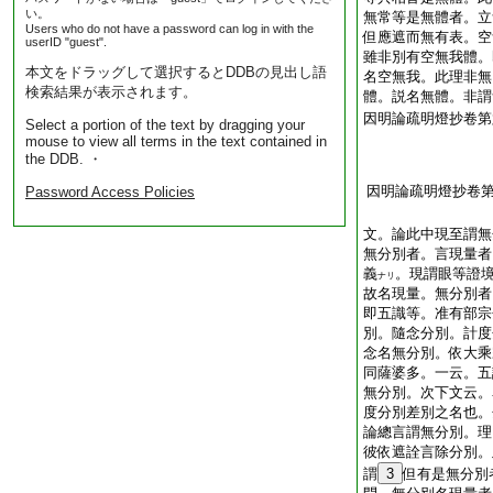
い。
無常等是無體者。立
Users who do not have a password can log in with the
但應遮而無有表。空
userID "guest".
雖非別有空無我體。
本文をドラッグして選択するとDDBの見出し語
名空無我。此理非無
検索結果が表示されます。
體。説名無體。非謂
因明論疏明燈抄卷第
Select a portion of the text by dragging your
mouse to view all terms in the text contained in
the DDB. ・
因明論疏明燈抄卷
Password Access Policies
日本沙門
文。論此中現至謂無
無分別者。言現量者
義
。現謂眼等證
ナリ
故名現量。無分別者
即五識等。准有部宗
別。隨念分別。計度
念名無分別。依大乘
同薩婆多。一云。五
無分別。次下文云。
度分別差別之名也。
論總言謂無分別。理
彼依遮詮言除分別。
謂
3
但有是無分別