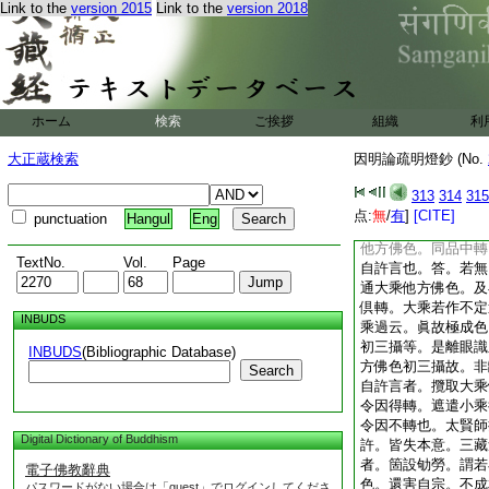
Link to the
version 2015
Link to the
version 2018
相違難中因。不定過
謬。若許以自他方佛
者直可量云。眞故極
云眼識所縁故。同喩
他方佛色。何假煩詞
言此喩不同許故不得
ホーム
検索
ご挨拶
組織
利
定過中即得成喩也。
其謬深也。夫共量者
大正蔵検索
因明論疏明燈鈔 (No.
其眼識所縁因。是共
非共。因喩既別。不
313
314
315
可作濫説之言。仰承
点:
無
/
有
]
[CITE]
punctuation
Hangul
Eng
縱使不置自許之言。
他方佛色。同品中轉
TextNo.
Vol.
Page
自許言也。答。若無
通大乘他方佛色。及
倶轉。大乘若作不定
INBUDS
乘過云。眞故極成色
初三攝等。是離眼識
INBUDS
(Bibliographic Database)
方佛色初三攝故。非
Search
自許言者。攬取大乘
令因得轉。遮遣小乘
令因不轉也。太賢師
Digital Dictionary of Buddhism
許。皆失本意。三藏
者。箇設劬勞。謂若
電子佛教辭典
色。還害自宗。不成
パスワードがない場合は「guest」でログインしてくださ