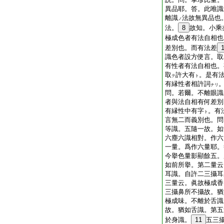
異品耶。答。此唯識
離識
法故無異品也
ノ
法。
8
故知。小乘
極成色者有法自相也
差別也。而有法差
識色者設方便言。取
有性者有法自相也。
取
許大有
。是有
テ
ト
有縁性者相許詞
ナリ
問。若爾。不離眼識
者與法自相有何差別
有縁性中有字
。有
ト
言無二而義別也。問
等識。五隨一故。如
六塵六識相對。作六
一量。爲作六量耶。
今擧色量影顯餘五。
如前所擧。第二量云
耳識。自許二三攝耳
三量云。眞故極成香
三攝鼻所不攝故。猶
極成味。不離於舌識
故。猶如舌識。第五
於身識。
11
五三