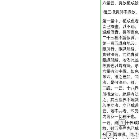
六量云。眞故極成餘
後三攝意所不攝故
第一量中。極成色者
皆已攝盡。以不耶。
通縁假實。長等假色
二十五種不論假實。
第一卷五識身地云。
眼所行。眼識所縁。
實雖法處。而約青黄
眼識所縁。若依此義
等實色以爲有法。形
六量有法中攝。如色
等四。准之應知。問
者。是何法耶。答。
二説。一云。十八界
所攝諸法。總爲有法
之。其五塵界不離識
若更立者。立已成過
云。若不共者。即受
内處及一切種子也。
一云。總
1
十界咸
故。雖五塵界先已成
分
2
爲唯識。同時