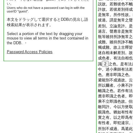
い。
説故。若難彼色不離
Users who do not have a password can log in with the
許故。若彼差別得成
userID "guest".
是無常。所作性故。
本文をドラッグして選択するとDDBの見出し語
彼過。謂是無常之聲
検索結果が表示されます。
差別。立論意許。是
過言。聲應非是無常
Select a portion of the text by dragging your
瓶等雖持所諍無常之
mouse to view all terms in the text contained in
成難。雖持所諍不離
the DDB. ・
獨成難。故上古釋皆
Password Access Policies
迷自相未解差別。故
成色者。有法自相也
識
2
之色。是有法
中。述小乘師有法差
色。應非即識之色。
避能別不成過故。云
所以爾者。小乘不許
離識之色。若作有法
應非即識之色者。即
乘不立即識色故。但
敵同許。今以方便取
眼識色。猶如有性有
實之有。以之即爲有
有性者。即犯違宗。
所別不成過。爲遮此