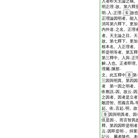
入者即天主論之稱。
明正理
故。第六釋
一
明
入
正理
6
故
一
二
一
正理論因明者。能入
消耳第六釋下。更加
内外道
之名。正理
一
者。天主論之目。天
故。第七釋下。更加
根本名。入正理者。
即是明等者。第五釋
第三釋中。入與
正
二
解
入也。正者即理
レ
理屬
陳那
二
一
文。此五釋中
8
第
三因與明異。第四因
者 第一因之明者。
依教説
因。故云
因
レ
二
之因者。因者是立者
敵證智。照義言爲
レ
起。依
言起
明。故
レ
レ
9
因與明異者。因
倶是因
。而言智異
一
釋。第四因即是明者
云
因即是明
。持業
二
一
記云。屬者隨也。本