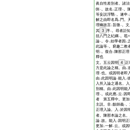
眞自性差別者。諸法
倒
。故名
正理
。
一
二
一
等妄説浮翳
。遂申
一
二
解之由即名爲
門。
レ
理幽故言
旨微
。文
二
一
其
3
序
。尋者詎
一
括八門之紀綱
。苞
一
論
。令
始學者因
一
二
レ
此論等
。窮趣二教
一
明
。復合
陳那正理
一
二
釋也
文。五云因明
4
正
方是此論之稱。由
レ
理
也。或因明者即
一
由
此因明論
能入
二
一
二
入所入論之通名。入
別稱。由
此因明能
二
理
。或此應
云
因
一
レ
二
者 第五釋中。更加
主説。非
餘師義
。
二
一
正理入論。入
於因
二
者。陳那本論之名。
論
故。能入
因明正
一
二
更加
一解
云。或因
二
一