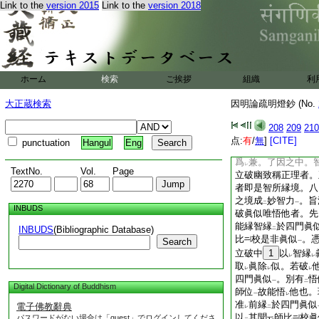
Link to the
version 2015
Link to the
version 2018
差別之義
。取
之總
一
レ
那
。以作
後論
。
一
二
一
之論
。題
因明名
一
二
一
文。因謂立論
14
證者智照
義言
之嘉
二
一
智
義
而標
因稱
ト
トヲ
一
二
ホーム
検索
ご挨拶
組織
利
義
而擧
明名
。
トヲ
一
二
一
融貫名
之爲
入者 
レ
レ
大正蔵検索
因明論疏明燈鈔 (No.
也。因謂立論者言等
得
因名
。望
能立
208
209
210
二
一
二
因正明
也。非言無
点:
有
/
無
]
[CITE]
一
punctuation
Hangul
Eng
正之與
兼。謂生因
爲
兼。了因之中。
レ
TextNo.
Vol.
Page
立破幽致稱正理者。
者即是智所縁境。八
之境成
妙智力
。旨
二
一
INBUDS
破眞似唯悟他者。先
能縁智縁
於四門眞
INBUDS
(Bibliographic Database)
二
比
校是非眞似
。
Search
一
立破中
1
以
智縁
レ
レ
取
眞除
似。若破
レ
レ
レ
四門眞似
。別有
悟
一
二
Digital Dictionary of Buddhism
師位
故能悟
他也。
一
レ
准
前縁
於四門眞似
電子佛教辭典
レ
二
以
其聞
師比
校眞
パスワードがない場合は「guest」でログインしてくださ