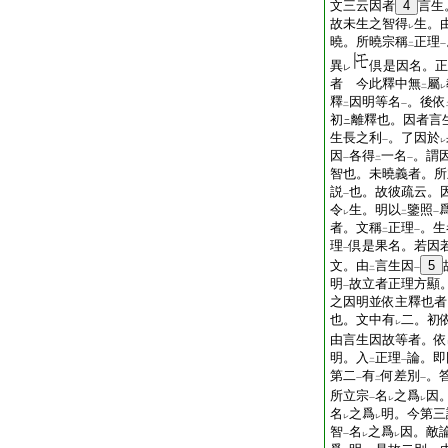
文三云因者
4
言生
故未生之智得
生。
レ
曉。所曉宗稱
正理
二
一
異
倶是因名。正
レ
者 今此釋中無
屬
二
レ
釋
因明等名
。後依
二
一
初
離釋也。因者言
ニ
生長之利
。了因於
一
レ
因
各得
一名
。謂
一
二
一
智也。未曉義者。所
説
也。故彼疏云。
一
令
生。明以
鑒照
レ
二
一
者。文稱
正理
。生
二
一
理
倶是果名。若因
一
文。由
言生因
5
二
一
明
故立者正理方顯
一
之因明並依主釋也者
也。文中有
二。初
レ
由言生因故等者。依
明。入
正理
論。即
二
一
第二
有
何差別
。
一
二
一
所立宗
名
之爲
因
一
レ
レ
名
之爲
明。今第三
レ
レ
智
名
之爲
因。敵
一
レ
レ