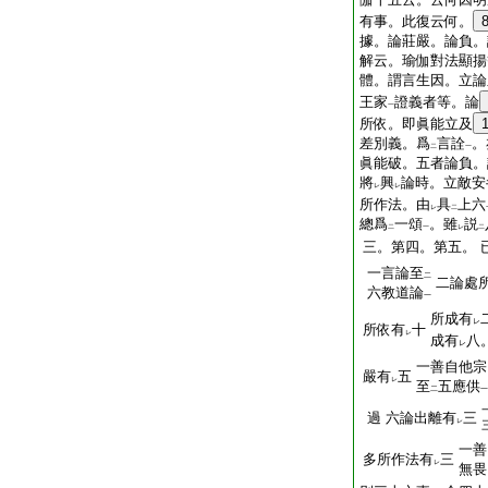
有事。此復云何。
據。論莊嚴。論負。
解云。瑜伽對法顯揚
體。謂言生因。立論
王家
證義者等。論
一
所依。即眞能立及
差別義。爲
言詮
。
二
一
眞能破。五者論負。
將
興
論時。立敵安
レ
レ
所作法。由
具
上六
レ
二
總爲
一頌
。雖
説
二
一
レ
二
三。第四。第五。
一言論至
二
二論處
六教道論
一
所成有
レ
所依有
十
レ
成有
八
レ
一善自他宗
嚴有
五
レ
至
五應供
二
一
過
六論出離有
三
レ
一善
多所作法有
三
レ
無畏