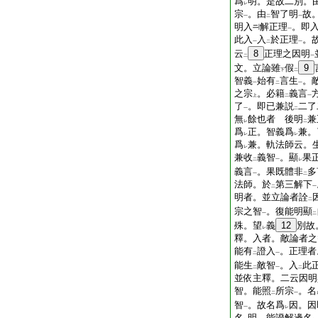
爲
明。是故二別。
レ
宗
。由
智了明
故
一
二
一
明入
解正理
。即
一
此入
入
於正理
。
一
二
一
云
8
正理之因明
二
一
文。立論雖
假
9
下
二
智義
始有
言生
。
一
二
一
之宗
。必籍
義言
上
二
一
了
。即已兼説
二了
一
二
無
餘也者 後明
兼
レ
二
爲
正。智義爲
兼。
レ
レ
爲
兼。軌法師云。
レ
兼收
義智
。顯
果
二
一
レ
義言
。果既體非
多
一
二
法師。於
第三解下
二
一
明者。並立論者詮
二
宗之智
。復能明顯
一
二
殊。望
義
12
別故
レ
釋。入者。敵論者之
能有
證入
。正理者
二
一
能生
敵智
。入
此
二
一
二
並依主釋。二云因明
智。能照
所宗
。名
二
一
智
。故名爲
因。因
一
レ
名
明。能證解邊名