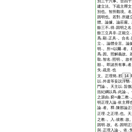
別三十六事。合四十
建立法。下疏主釋文
別也。智所觀境。名
因明也。若對
所建
二
體。論據。論莊嚴。
餘三不
得
因明之名
レ
二
餘三立具非
正能立
二
一
爲
顯
正具
。合名
レ
二
一
二
立
。論體全言。論
一
明
。所
以爾
者。
一
一
爲
因。照解義故。
レ
取
智名
照明
。故
レ
二
一
順
。即諸所有事
者
一
上
失
疏意
也
二
一
文。正理簡
邪
14
レ
以
外道等妄説浮翳
二
一
門論
。天主以
旨微
一
二
括紀綱以爲
此論
。
二
一
之源由
窮
趣二教
レ
一
明正理入論
依主釋
一
論
者。釋
陳那論正
一
二
正理
之正理
也。天
一
上
之教
。入
彼教
故
一
二
一
因明
故。名
因明正
一
二
與
正理入論
。依
二
一
二