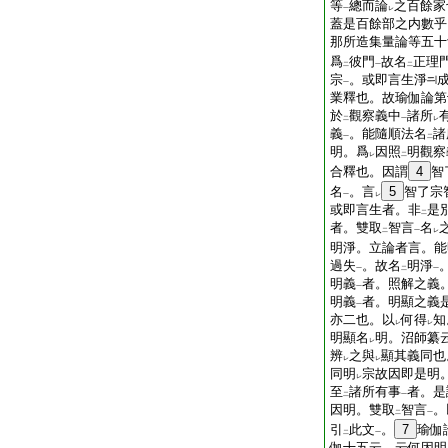
等
總而論
之百餘家
一
レ
蓋是百餘部之内數乎
那所造集量論等五十
爲
彼門
故名
正理
二
一
二
宗
。或即言生淨
一
業釋也。故瑜伽論第
於
觀察義中
諸所
二
一
レ
義
。能隨順法名
諸
一
二
明。爲
因照
明觀察
レ
二
合釋也。因謂
4
智
名
。言
5
智了宗
一
レ
或即言生者。非
是
二
者。雙取
智言
名
二
一
レ
明淨。立論者言。能
過失
。故名
明淨
一
二
一
明義
者。照解之義
一
明義
者。明顯之義
一
亦二也。以
何得
知
レ
レ
明顯名
明。沼師纂
レ
辨
之與
顯其義同也
レ
レ
同明
宗故因即是明
レ
至
諸所有事
者。是
二
一
因明。雙取
智言
。
二
一
引
此文
。
7
瑜伽
二
一
伽十五云。云何因明