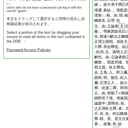
二
い。
破
。故今弟子聞已
一
Users who do not have a password can log in with the
境通
眞似
。境既是
userID "guest".
二
一
境智
相。由
悟
トノ
二
レ
本文をドラッグして選択するとDDBの見出し語
幽致名
正理
也
二
一
検索結果が表示されます。
文。由
立論者
3
二
義
。明家因故名曰
Select a portion of the text by dragging your
一
二
生
智達
解法之幽
mouse to view all terms in the text contained in
レ
the DDB. ・
正理之因明。並依主
六釋
而合釋也。由
一
Password Access Policies
此消
文。因明入正
レ
レ
解也。由
立論者能
二
幽致
。因是所縁。
一
明之因。依主釋也。
名
之爲
入。即入屬
レ
レ
因與
明。能生
此入
レ
二
屬
正理之入
。故云
二
一
釋。此第二釋。即同
云。由
智能了
因
二
因即所了境。明家因
論題中
因明在
前。
ニ
レ
之正理依主釋
者。
一
不
在
先。何以輒稱
レ
レ
釋
耶。答。若文次
一
第
。故無
有
妨
一
レ
レ