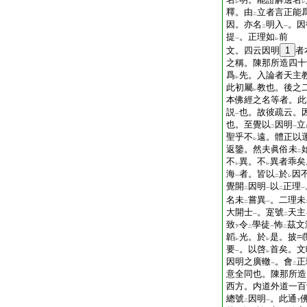
レ
レ
釋。由
立者言正能
二
因。亦名
明入
。因
二
一
提
。正理如
前
一
レ
文。四云因明
1
者
之稱。陳那所造四十
爲
先。入論者天主
レ
此初屬
教也。後之
レ
本佛經之名等者。此
説
也。故彼疏云。
一
也。至覺以
因明
立
二
一
聖乎不
遠。體正以
レ
返鑒。然夫眞俗未
二
不
異。不
異者乖矣
レ
レ
海
者。皆以
於
因
一
二
レ
覺開
因明
以
正理
二
一
二
一
名未
嘗異
。二理未
二
一
大開士
。寔號
天主
一
二
致
令
學徒
怖
茲文
下
二
一
二
韜
光。於
是。披
レ
レ
要
。以啓
首矣。文
一
レ
因明之廣轍
。會
正
一
二
意全同也。陳那所造
西方。内道外道一百
總號
因明
。此通
二
一
下