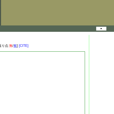
返り点:
無
/
有
]
[CITE]