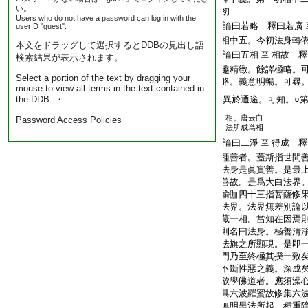
い。
T2269_.68.0189a12:
初
Users who do not have a password can log in with the
T2269_.68.0189a13:
論曰若略 釋曰若廣
userID "guest".
T2269_.68.0189a14:
相中五。今初法身轉
本文をドラッグして選択するとDDBの見出し語
T2269_.68.0189a15:
論曰五相
相故 釋
至
検索結果が表示されます。
T2269_.68.0189a16:
趣精緻。餘譯極略。
Select a portion of the text by dragging your
T2269_.68.0189a17:
略。義意明暢。可尋
mouse to view all terms in the text contained in
the DDB. ・
T2269_.68.0189a18:
異於通途。可知。○
相。唐云白
Password Access Policies
T2269_.68.0189a19:
法所成爲相
T2269_.68.0189a20:
論曰二淨
得成 釋
至
T2269_.68.0189a21:
種善者。蓋斯指世間
T2269_.68.0189a22:
法身是眞實善。是最
T2269_.68.0189a23:
善故。是爲大白法界
T2269_.68.0189a24:
瑜伽四十三指菩薩修
T2269_.68.0189a25:
法界。法界無差別論
T2269_.68.0189a26:
藏一相。當知在因焉
T2269_.68.0189a27:
則名曰法身。極善清
T2269_.68.0189a28:
法旗之所顯現。是即
T2269_.68.0189a29:
門乃至終極其揆一致
T2269_.68.0189b01:
不斷性惡之義。深成
T2269_.68.0189b02:
欲學佛道者。應須澡
T2269_.68.0189b03:
具六波羅蜜故修集六
T2269_.68.0189b04:
無明黒法所起二種重