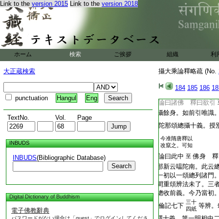
Link to the
version 2015
Link to the
version 2018
T2269_.68.0188c20:
識境。是即大乘從始
T2269_.68.0188c21:
此文。可知。以退爲
T2269_.68.0188c22:
云現沒。可見。王祕
T2269_.68.0188c23:
十四王伎祕巧術法。
T2269_.68.0188c24:
度王家所學伎能有六
T2269_.68.0188c25:
是八八大數。如六十
ホーム
検索
ご挨拶
組織
利
T2269_.68.0188c26:
四有情等。八相義如
大正蔵検索
攝大乘論釋略疏 (No.
T2269_.68.0188c27:
九下
等明。變
十五紙
T2269_.68.0188c28:
三由可解。○第二重
184
185
186
18
T2269_.68.0188c29:
二。今初問起
punctuation
Hangul
Eng
T2269_.68.0189a01:
論曰諸佛 釋曰欲引
T2269_.68.0189a02:
攝餘身。如前引唯識
TextNo.
Vol.
Page
T2269_.68.0189a03:
陀那頌總攝十義。授
今准隋唐釋以
T2269_.68.0189a04:
INBUDS
改竄之。可知
T2269_.68.0189a05:
論曰此中
佛身 釋
至
INBUDS
(Bibliographic Database)
Search
T2269_.68.0189a06:
那新云嗢陀南。此云
T2269_.68.0189a07:
一初以一頌總列諸門
T2269_.68.0189a08:
間重頌辨法未了。三
T2269_.68.0189a09:
總收前義。今乃當初
Digital Dictionary of Buddhism
三十
T2269_.68.0189a10:
倫記七下
等辨。
四紙
電子佛教辭典
T2269_.68.0189a11:
釋十義。第一明相中
パスワードがない場合は「guest」でログインしてくださ