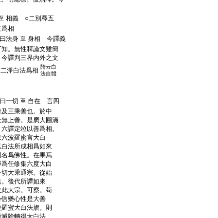
相義 ○二別釋五
至
依爲相
曰法身
身相 今譯義
至
可知。無性釋論文雖簡
。今譯判三界内外之文
隋云白
第二淨白法爲相
法自體
曰一切
自在 言四
至
善及三乘善也。於中
上無上善。是廣大圓滿
。六譯定竝以善爲相。
果六波羅蜜言大白
以白法所成相爲如來
則名爲佛性。在果焉
淨爲任修集六度大白
一切大乘通宗。從始
矣。後代所譚如來
矣此大宗。可察。苟
心信樂心性是大善
波羅蜜大白法旗。則
障滅除轉得大白法