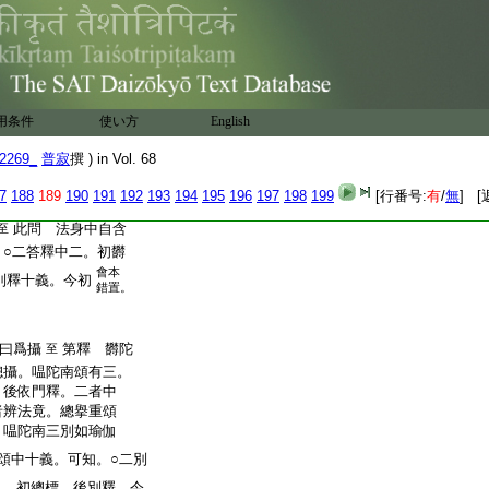
入終之説也。餘譯無
中陰是亦奇釋也。唐譯
密等者下第十八云六
又云六十四能。蓋是印
十四故耳。六十四數
四音六十四異書六十
用条件
使い方
English
探玄十一
瑜伽倫記
七紙
2269_
普寂
撰 ) in Vol. 68
化身示受生於天人中。
以十義證明法身中
7
188
189
190
191
192
193
194
195
196
197
198
199
[行番号:
有
/
無
] [
此問 法身中自含
至
。○二答釋中二。初欝
會本
別釋十義。今初
錯置。
曰爲攝
第釋 欝陀
至
總攝。嗢陀南頌有三。
。後依門釋。二者中
者辨法竟。總擧重頌
。嗢陀南三別如瑜伽
頌中十義。可知。○二別
二。初總標。後別釋。今