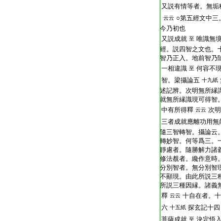
又説有情等者。無垢
○第五經文中三
云云
今乃初也
又説成就
唯識無
至
經。説四智之文也。
智乃正入。地前智乃
一相違識
何容不
至
智。梁攝論五
十九紙
述記辨。次明無所縁識
就無所縁識現可得智
中有所得釋
次明
云云
三者成就應離功用無
隨三智轉智。攝論云。
轉妙智。何等爲三。
靜慮者。隨勝解力諸
修法覩者。纔作意時
分別智者。無分別智
不顯現。由此所説三
所説三種因縁。諸義無
釋
十自在者。十
云云
六
探玄記十四
十五紙
菩薩成就
決定悟入
至