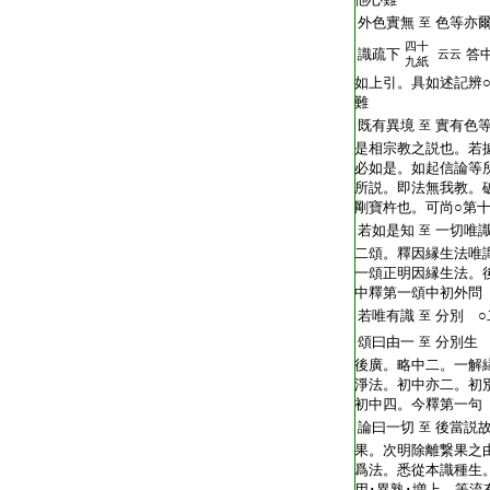
外色實無
色等亦
至
四十
識疏下
答
云云
九紙
如上引。具如述記辨
難
既有異境
實有色
至
是相宗教之説也。若
必如是。如起信論等
所説。即法無我教。
剛寶杵也。可尚○第
若如是知
一切唯
至
二頌。釋因縁生法唯
一頌正明因縁生法。
中釋第一頌中初外問
若唯有識
分別 ○
至
頌曰由一
分別生
至
後廣。略中二。一解
淨法。初中亦二。初
初中四。今釋第一句
論曰一切
後當説
至
果。次明除離繋果之
爲法。悉從本識種生
用･異熟･増上。等流