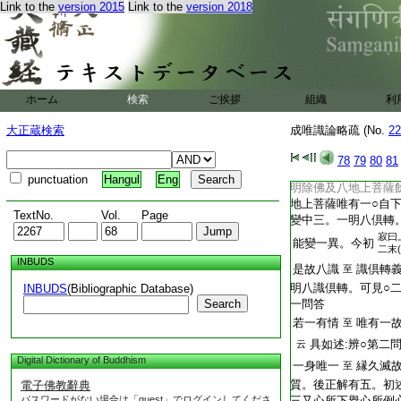
八唯縁觸等所依四大
Link to the
version 2015
Link to the
version 2018
悶有心可知○第三總
除此五位意識恒起 
中有三。一問答死生
解誰具。今初
正死生時
顯五無
至
ホーム
検索
ご挨拶
組織
利
著。可解。六位無心
不説入無餘位
大正蔵検索
成唯識論略疏 (No.
22
此顯六識
入無餘依
至
78
79
80
81
此五位中
無睡悶
至
punctuation
Hangul
Eng
明除佛及八地上菩薩
地上菩薩唯有一○自
TextNo.
Vol.
Page
變中三。一明八倶轉
寂曰
能變一異。今初
二末
INBUDS
是故八識
識倶轉
至
明八識倶轉。可見○
INBUDS
(Bibliographic Database)
Search
一問答
若一有情
唯有一
至
具如述:辨○第二
云
Digital Dictionary of Buddhism
一身唯一
縁久滅
至
質。後正解有五。初
電子佛教辭典
パスワードがない場合は「guest」でログインしてくださ
三又心所下擧心所例