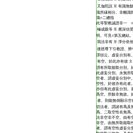
又伽陀説
有識無
至
識所縁相分。非離識
識○二總指
此等聖教誠證非一 
極成眼等
應深信
至
明。可見○第五總結。
我法非有
淨分依
至
後慈尊下引教證。辨
譯頌云。虚妄分別有
有空。於此亦有彼
文
謂有所取能取分別。
此虚妄分別。永無所
空者。謂虚妄分別中
空性。於彼亦有此者
亦但有此虚妄分別。
爲空。所餘非無故。
者。則能無倒顯示空
切法者。謂諸有爲及
爲。二取空性名無爲
法非空非不空。由有
非空。由無所取能取
者。謂有空性虚妄分