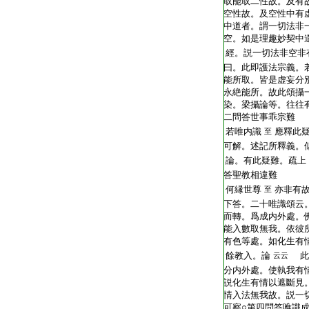
取能取二性故。及有
空性故。及空性中有
中道者。謂一切法非
空。如是理趣妙契中
經。説一切法非空非
曰。此即護法宗義。
能所取。皆是虚妄分
永絶能所。故此頌攝
染。梁攝論等。往往
二問答世事乖宗難
若唯内識
應釋此
至
可解。述記所釋義。
論。有此疑難。疏上
答聖教相違難
何縁世尊
亦非有
至
下答。二十唯識頌云
而轉。爲成内外處。
能入數取無我。依彼
有色等處。如化生有
餘教入。論
此
云云
分内外處。使執我有
説化生有情以遮斷見
情入法無我故。説一
可察○第四問答唯識