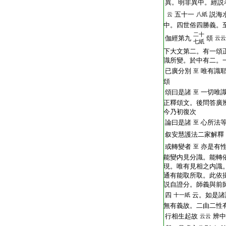
異。明非異中。經説
五十一
説海
云
八紙
中。四世俗四勝義。
二十
伽經第九
頌
云云
七紙
下大文第二。有一頌
識所變。於中有二。
已廣分別
唯有識
至
頌
頌曰是諸
一切唯
至
正釋頌文。後問答廣
今乃初復次
論曰是諸
心所法等
至
叙安慧護法二家解釋
或轉變者
亦是有
至
能變内見分識。能轉
現。唯有見相之内識
通有能取所取。此依
説自證分。師義與前
四
云。如是諸
十一紙
無有義故。二由二性
行相生起故
辨中
云云