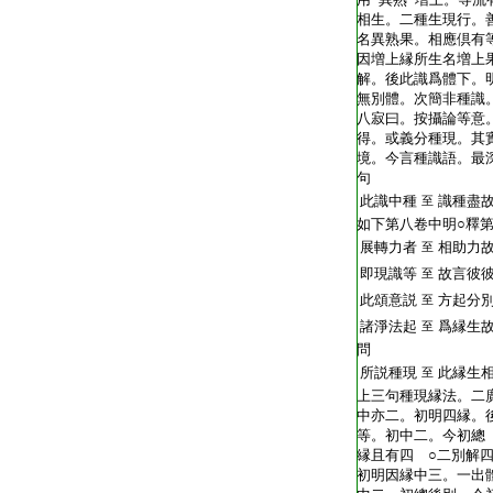
相生。二種生現行。
名異熟果。相應倶有
因増上縁所生名増上
解。後此識爲體下。
無別體。次簡非種識
八寂曰。按攝論等意
得。或義分種現。其
境。今言種識語。最
句
此識中種
識種盡
至
如下第八卷中明○釋
展轉力者
相助力故
至
即現識等
故言彼彼
至
此頌意説
方起分
至
諸淨法起
爲縁生
至
問
所説種現
此縁生
至
上三句種現縁法。二
中亦二。初明四縁。
等。初中二。今初總
縁且有四 ○二別解
初明因縁中三。一出