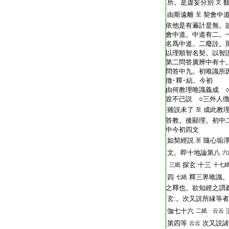
所。是虚妄分別
文
由斯遠離
契會中
至
依他是有遍計是無。
會中道。中道有二。
名爲中道。二廢詮。
以理順智名契。以智
第二問答廣辨中有十
問答中九。初唯識所
徴･釋･結。今初
由何教理唯識義成 
豈不已説 ○三外人
雖説未了
成此教
至
答教。後顯理。初中
中今初四文
如契經説
隨心垢
至
文。即十地論第八
六
探玄:十三
三紙
十七
四
釋三界唯識。
七紙
之釋也。欲知經之謂
玄:。次又説所縁等
伽七十六
二紙 云云
第四等
次又説諸
云云