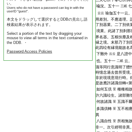
い。
喩況。五十一
七
三紙
Users who do not have a password can log in with the
userID "guest".
瑜伽五十一云。
云云
本文をドラッグして選択するとDDBの見出し語
用差別。不應道理。
検索結果が表示されます。
了別器業。二了別依
境業。此諸了別刹那
Select a portion of the text by dragging your
界名器。五根扶塵及
mouse to view all terms in the text contained in
縁之境。末那乃了別
the DDB. ・
此四竝有縁境能故名
Password Access Policies
下難外
是八證中
云云
也。五十一
云。
二紙
識等同行意識明了體
時憶念過去曾所受境
非於現境意現行時。
是故應許諸識但轉○
如何五倶
種種相
至
許六識竝生。諸部難
何故諸識
五識不爾
至
多識倶轉
互不相
至
異
八識自性
所相無
至
非一。次引經明非異