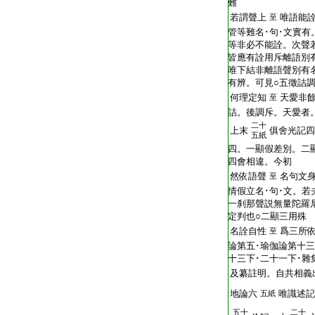
難
若謂聲上
唯語能
至
管等難名･句･文實有
等非必不能詮。次聲
皆應有詮用斥離語別有
唯下結非離語聲別有
有辨。可見○五徵詰
何理定知
天愛非
至
詰。後調斥。天愛者
二十
上末
俱舍光記四
五紙
四。一顯假差別。二
四會相違。今初
然依語聲
名句文
至
情假立名･句･文。若
一刹那聲説無量陀羅
定判也○二顯三用殊
名詮自性
爲三所
至
論第五･瑜伽論第十三
十三下･二十一下･雜
及纂註明。自共相義
地論六
唯識述記
五紙
五十
二十