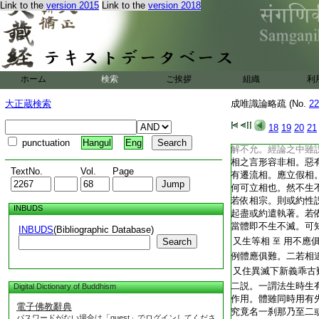
Link to the
version 2015
Link to the
version 2018
有此難
○三二相
云云
若有爲相
應異所
至
云。問。如有爲法有
相耶。設爾何失。若
法。若無者品類足説
ホーム
検索
ご挨拶
組織
利
不生不住不滅法謂一
説。諸無爲法無無爲
大正蔵検索
成唯識論略疏 (No.
22
當云何通。答。翻對
法有生住滅。無爲異
18
19
20
21
有不生等相
演祕
文
punctuation
Hangul
Eng
解不允。經論之中雖
相之言形容非相。惡
TextNo.
Vol.
Page
有遷流相。應立假相
何可立相也。然不生
若依相宗。則或約性
INBUDS
起盡或約遣執著。若
當體即不生不滅。可
INBUDS
(Bibliographic Database)
又生等相
用不應
Search
至
例體應俱難。二若相
又住異滅下新義乖古
二説。一謂法生時生
Digital Dictionary of Buddhism
作用。體雖同時用有
電子佛教辭典
究竟名一刹那乃至二
パスワードがない場合は「guest」でログインしてくださ