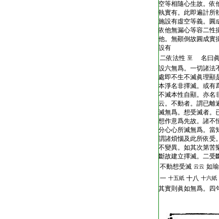
空等相隨心生故。依
執實有。此即遍計所執
施設有虛空等義。圓
依他無漏心等容二性
他。無顚倒故圓成實
設有
二依法性
名曰眞
至
設六無爲。一切諸法
處即不生不滅眞理顯
本淨名非擇滅。或有
不滅本性自顯。亦名
云。不動者。謂已離
滅無爲。想受滅者。
想作意爲先故。諸不
分心心所滅無爲。當
謂諸煩惱及此所依受
不變異。如其次第苦
斷故建立擇滅。二受
不動想受滅
如瑜
云云
一
十八
十五紙
十六紙
其實則眞如無爲。四