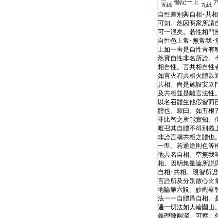
倫記一上
五紙
九紙
自性差別與自相･共
可知。然因明家所謂
可一混矣。若性相門
自性色上常･無常我･
上如一靑是自性靑有
然實自性非名所詮。
相自性。言共相自性
如言火召共相火體以
共相。尚是施設安立
及共相並是離言法性
以名召體生他假智而
體也。寂曰。如五根
非比智之所能實知。
唯召其自體不得別義
非詮言稱共相之體也
一準。若通途則色等
他共名自相。空無我
相。因明集量論所説
自相･共相。現智所
言詮所及分別散心比
地論第六説。妙觀察
法一一自體爲自相。是
遍一切法如大輪圍山
義理致幽深。可察。