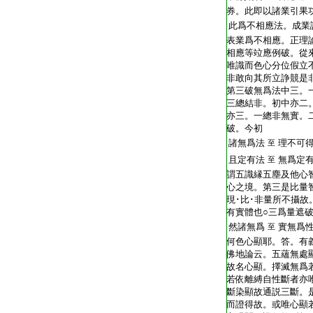
券。此即以諸業引果
此爲不相應法。成業
表業爲不相應。正理
相應等竝應例破。從
唯識而色心分位假立
非敢向其所立諍競是
第三破無爲法中三。
三總結非。初中亦二
亦三。一總非無實。
破。今初
諸無爲法
理不可
至
且定有法
無爲定
至
謂五識縁五塵及他心
心之境。第三是比量
現･比･非量所不攝故
有實體也○三爲量遮
然諸無爲
實無爲
至
何色心顯耶。答。有
佛地論云。五蘊無處
故名心顯。擇滅無爲
若依離縛自性斷者亦
斷染顯故通説三斷。
而證得故。或唯心顯