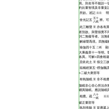
焉。則名等不能詮一
約比量智境及非量妄
所妨。述記
明
云云
五十
舍光記五
辨。可
八紙
此三離聲
亦各有異
至
差別故。與聲假實不
詞二無礙等者。法無
解縁聲爲境。四無礙
瑜伽四十五
顯
二紙
大乘義章十一等明。
各異。可解○四會相
且依此土
假立三
至
垢稱經第五･楞伽魏
○二破大衆部等
有執隨眠
非不相
至
隨眠非心非心所法亦
纒異隨眠。應説隨眠
八十
相應。疏
云云
一紙
破正量部等
執別有餘
皆應遮
至