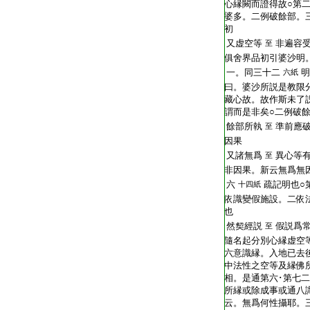
心縁闕而證得故○第
婆多。二例破餘部。
初
又虚空等
非遍容
至
俱舍界品初引婆沙明
一。同三十二
明
六紙
曰。婆沙所説是教限
藏心故。故作斯未了
謂而是非矣○二例破
餘部所執
準前應
至
因果
又諸無爲
異心等
至
非因果。新云無爲無
六
疏記明也○
十四紙
依識變假施設。二依
也
然契經説
假説爲
至
隨名起分別心縁虚空
六意識縁。入地已去
中法性之空等及縁佛
相。是通第六･第七
所縁或除成事或通八
云。無爲何性攝耶。