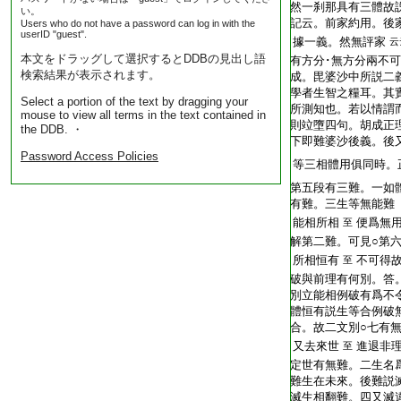
然一刹那具有三體故
い。
記云。前家約用。後
Users who do not have a password can log in with the
userID "guest".
據一義。然無評家
云
本文をドラッグして選択するとDDBの見出し語
有方分･無方分兩不
検索結果が表示されます。
成。毘婆沙中所説二
學者生智之糧耳。其
Select a portion of the text by dragging your
所測知也。若以情謂
mouse to view all terms in the text contained in
則竝墮四句。胡成正
the DDB. ・
下即難婆沙後義。後
Password Access Policies
等三相體用俱同時。
第五段有三難。一如
有難。三生等無能難
能相所相
便爲無
至
解第二難。可見○第
所相恒有
不可得
至
破與前理有何別。答
別立能相例破有爲不
體恒有説生等合例破
合。故二文別○七有
又去來世
進退非
至
定世有無難。二生名
難生在未來。後難説
滅生相翻難。四又滅