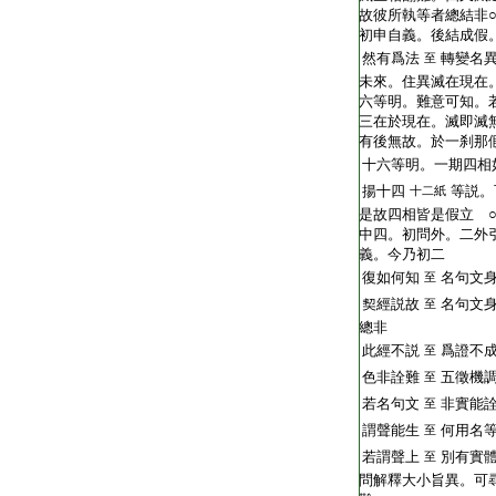
故彼所執等者總結非
初申自義。後結成假
然有爲法
轉變名
至
未來。住異滅在現在
六等明。難意可知。
三在於現在。滅即滅
有後無故。於一刹那
十六等明。一期四相
揚十四
等説。
十二紙
是故四相皆是假立 ○
中四。初問外。二外
義。今乃初二
復如何知
名句文
至
契經説故
名句文
至
總非
此經不説
爲證不
至
色非詮難
五徵機
至
若名句文
非實能
至
謂聲能生
何用名
至
若謂聲上
別有實
至
問解釋大小旨異。可