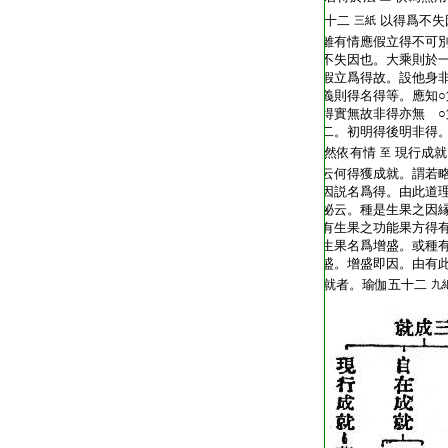
T2267_.68.0020c26:
十二
以得爲不失
三紙
T2267_.68.0020c27:
離有情應假立得不可
T2267_.68.0020c28:
不失因也。大乘則於
T2267_.68.0020c29:
假立爲得故。設他身
T2267_.68.0021a01:
義則得名得等。應知○
T2267_.68.0021a02:
得實無故非得亦無 ○
T2267_.68.0021a03:
二。初明得後明非得
T2267_.68.0021a04:
然依有情
現行成
至
T2267_.68.0021a05:
云何得獲成就。謂若
T2267_.68.0021a06:
因説名爲得。由此道
T2267_.68.0021a07:
祕云。種是生果之因
T2267_.68.0021a08:
有生果之功能果方得
T2267_.68.0021a09:
生果名爲增盛。或種
T2267_.68.0021a10:
盛。增盛即因。由有此
T2267_.68.0021a11:
就者。瑜伽五十二
九