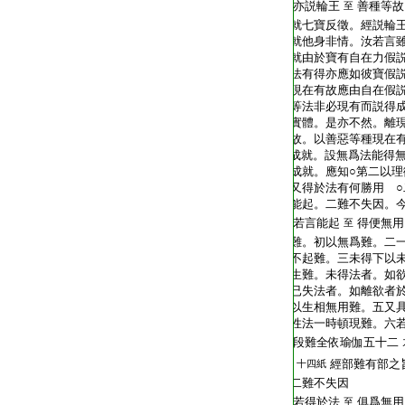
T2267_.68.0020c02:
亦説輪王
善種等故
至
T2267_.68.0020c03:
就七寶反徵。經説輪王
T2267_.68.0020c04:
就他身非情。汝若言雖
T2267_.68.0020c05:
就由於寶有自在力假説
T2267_.68.0020c06:
法有得亦應如彼寶假説
T2267_.68.0020c07:
現在有故應由自在假説
T2267_.68.0020c08:
等法非必現有而説得
T2267_.68.0020c09:
實體。是亦不然。離
T2267_.68.0020c10:
故。以善惡等種現在
T2267_.68.0020c11:
成就。設無爲法能得
T2267_.68.0020c12:
成就。應知○第二以
T2267_.68.0020c13:
又得於法有何勝用 
T2267_.68.0020c14:
能起。二難不失因。
T2267_.68.0020c15:
若言能起
得便無用
至
T2267_.68.0020c16:
難。初以無爲難。二
T2267_.68.0020c17:
不起難。三未得下以
T2267_.68.0020c18:
生難。未得法者。如
T2267_.68.0020c19:
已失法者。如離欲者
T2267_.68.0020c20:
以生相無用難。五又
T2267_.68.0020c21:
性法一時頓現難。六
T2267_.68.0020c22:
段難全依瑜伽五十二
T2267_.68.0020c23:
經部難有部之
十四紙
T2267_.68.0020c24:
二難不失因
T2267_.68.0020c25:
若得於法
俱爲無用
至