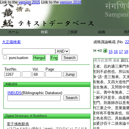
Link to the
version 2015
Link to the
version 2018
T2267_.68.0019c20:
苑表無表章出於三説
T2267_.68.0019c21:
表。而唯善性非染無
T2267_.68.0019c22:
語無表不發意三支無
T2267_.68.0019c23:
十支無表。第二説。
T2267_.68.0019c24:
表。貪･瞋･邪見三業
T2267_.68.0019c25:
三説。謂意有表業。
ホーム
検索
ご挨拶
組織
利
T2267_.68.0019c26:
表。非增猛故。不發
大正蔵検索
成唯識論略疏 (No.
22
T2267_.68.0019c27:
三爲正。述記亦取不
T2267_.68.0019c28:
於意思立表無表。法
15
16
17
18
T2267_.68.0019c29:
一云。不發。後説爲
punctuation
Hangul
Eng
T2267_.68.0020a01:
洲斥此會釋
寂曰
云云
T2267_.68.0020a02:
正者。且約通三乘門
TextNo.
Vol.
Page
T2267_.68.0020a03:
意則不必然也。所以
T2267_.68.0020a04:
身･語･意三無表。又
T2267_.68.0020a05:
有無表。又四大造性
INBUDS
T2267_.68.0020a06:
殺生無表。又問答中
T2267_.68.0020a07:
一云。善中有無表。
INBUDS
(Bibliographic Database)
T2267_.68.0020a08:
二解不評是非。由是
Search
T2267_.68.0020a09:
意門。則基師亦以意
T2267_.68.0020a10:
判三業之中。意業最勝
T2267_.68.0020a11:
業何有不發無表也。但
Digital Dictionary of Buddhism
T2267_.68.0020a12:
立色名而已。具如義
T2267_.68.0020a13:
如婆沙百十二俱舍論
電子佛教辭典
T2267_.68.0020a14:
結非
パスワードがない場合は「guest」でログインしてくださ