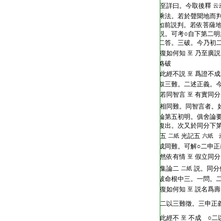
T2267_.68.0021c09:
至詳曰。今取後釋
云
T2267_.68.0021c10:
乘法。若於聲聞地而
T2267_.68.0021c11:
如前説判。若依菩薩
T2267_.68.0021c12:
説。可考○自下第二
T2267_.68.0021c13:
二答。三破。今乃初
T2267_.68.0021c14:
復如何知
乃至廣説
至
T2267_.68.0021c15:
略破
T2267_.68.0021c16:
此經不説
爲證不
至
T2267_.68.0021c17:
叙三難。二述正義。
T2267_.68.0021c18:
若同智言
有實同分
至
T2267_.68.0021c19:
相同難。同智言者。
T2267_.68.0021c20:
論第五初明。俱舍論
T2267_.68.0021c21:
復出。次又於同分下
T2267_.68.0021c22:
五
光記五
二紙
六紙 
T2267_.68.0021c23:
成同難。可解○二申正
T2267_.68.0021c24:
然依有情
假立同分
至
T2267_.68.0021c25:
集論二
説。同分
二紙
T2267_.68.0021c26:
破命根中三。一問。
T2267_.68.0021c27:
復如何知
説名爲壽
至
T2267_.68.0021c28:
二以三難徵。三申正
T2267_.68.0021c29:
此經不
不成 ○
至