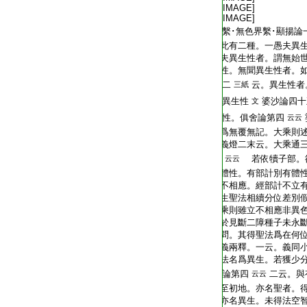
T2267_.68.0021b15:
[IMAGE]
T2267_.68.0021b16:
[IMAGE]
T2267_.68.0021b17:
繫･無色界繫･顯揚論
T2267_.68.0021b18:
此有二種。一愚夫異
T2267_.68.0021b19:
夫異生性者。謂無始
T2267_.68.0021b20:
性。無聞異生性者。
T2267_.68.0021b21:
二
云。異生性者
三紙
T2267_.68.0021b22:
異生性
婆沙論四十
文
T2267_.68.0021b23:
性。俱舍論第四
云云
T2267_.68.0021b24:
爲無覆無記。大乘則
T2267_.68.0021b25:
義燈二末云。大乘通三
T2267_.68.0021b26:
若依犢子部。
云云
T2267_.68.0021b27:
體性。有部計別有體
T2267_.68.0021b28:
不相應。經部計不立
T2267_.68.0021b29:
生聖法相續分位差別
T2267_.68.0021c01:
乘則雖立不相應非異
T2267_.68.0021c02:
於見斷二障種子未永
T2267_.68.0021c03:
問。其得聖法爲在何
T2267_.68.0021c04:
義兩釋。一云。義同
T2267_.68.0021c05:
法名爲異生。若獲少
T2267_.68.0021c06:
論第四
二云。與
云云
T2267_.68.0021c07:
至初地。亦名聖者。
T2267_.68.0021c08:
亦名異生。未得法空