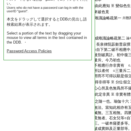
い。
T2267_.68.0020a15:
由此應知
變似色生
至
Users who do not have a password can log in with the
userID "guest".
T2267_.68.0020a16:
來破色竟
T2267_.68.0020a17:
唯識論略疏第一
幷懸
本文をドラッグして選択するとDDBの見出し語
T2267_.68.0020a18:
検索結果が表示されます。
T2267_.68.0020a19:
T2267_.68.0020a20:
Select a portion of the text by dragging your
mouse to view all terms in the text contained in
T2267_.68.0020a21:
成唯識論略疏第二
論
the DDB. ・
T2267_.68.0020a22:
長泉律院苾芻普寂撰
T2267_.68.0020a23:
○自下第二破不相應
Password Access Policies
T2267_.68.0020a24:
後別破異計。初中復
T2267_.68.0020a25:
量斥。今乃初也
T2267_.68.0020a26:
不相應行亦非實有 ○
T2267_.68.0020a27:
所以者何 ○三量斥
T2267_.68.0020a28:
用而不可得以顯是假
T2267_.68.0020a29:
得非得等
分位假立
至
T2267_.68.0020b01:
心心所及色無爲所不
T2267_.68.0020b02:
此定非異
非實有體
至
T2267_.68.0020b03:
之隨一也。瑜伽十六
T2267_.68.0020b04:
無法。當知此相亦有
T2267_.68.0020b05:
滅無。三互相無。四
T2267_.68.0020b06:
竟無者。石女兒等○
T2267_.68.0020b07:
三。一破本薩婆多等
T2267_.68.0020b08:
破成實師及正量部等