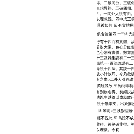
T2267_.68.0020b09:
得。二破同分。三破
T2267_.68.0020b10:
無想異熟。五破四相。
T2267_.68.0020b11:
四。一問外人説有由
T2267_.68.0020b12:
以理教難。四申成正
T2267_.68.0020b13:
且彼如何
有實體用
至
T2267_.68.0020b14:
俱舍論第四
光
十三紙
T2267_.68.0020b15:
行有十四而有實體。
T2267_.68.0020b16:
若依大乘。色心分位
T2267_.68.0020b17:
色心別有實體。數亦無
T2267_.68.0020b18:
十三及雜集説有二十三
T2267_.68.0020b19:
揚第一･百法論説有二
T2267_.68.0020b20:
等説十四法。其説十
T2267_.68.0020b21:
破小計故耳。今乃欲
T2267_.68.0020b22:
有之由○二外人引經證
T2267_.68.0020b23:
契經説故
顯得非得
至
T2267_.68.0020b24:
有別物名得。契經説
T2267_.68.0020b25:
法以生以得以成就故
T2267_.68.0020b26:
説十無學支。出於婆
T2267_.68.0020b27:
等明○三以教理難
紙
T2267_.68.0020b28:
經不説此
爲證不
至
T2267_.68.0020b29:
難得。後例破非得。
T2267_.68.0020c01:
以理徵。今初