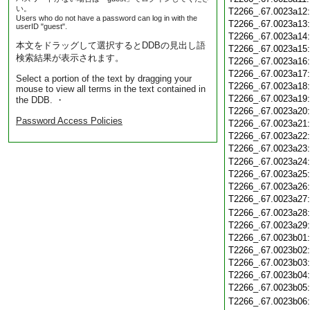
い。
T2266_.67.0023a12
Users who do not have a password can log in with the
T2266_.67.0023a13
userID "guest".
T2266_.67.0023a14
本文をドラッグして選択するとDDBの見出し語
T2266_.67.0023a15
検索結果が表示されます。
T2266_.67.0023a16
T2266_.67.0023a17
Select a portion of the text by dragging your
T2266_.67.0023a18
mouse to view all terms in the text contained in
T2266_.67.0023a19
the DDB. ・
T2266_.67.0023a20
Password Access Policies
T2266_.67.0023a21
T2266_.67.0023a22
T2266_.67.0023a23
T2266_.67.0023a24
T2266_.67.0023a25
T2266_.67.0023a26
T2266_.67.0023a27
T2266_.67.0023a28
T2266_.67.0023a29
T2266_.67.0023b01
T2266_.67.0023b02
T2266_.67.0023b03
T2266_.67.0023b04
T2266_.67.0023b05
T2266_.67.0023b06