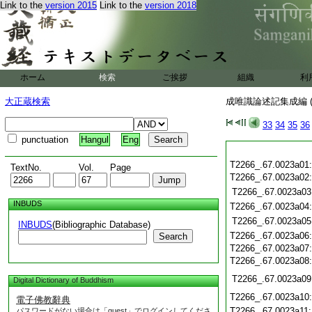
Link to the
version 2015
Link to the
version 2018
ホーム
検索
ご挨拶
組織
利
大正蔵検索
成唯識論述記集成編 (
33
34
35
36
punctuation
Hangul
Eng
T2266_.67.0023a01
TextNo.
Vol.
Page
T2266_.67.0023a02
T2266_.67.0023a03
INBUDS
T2266_.67.0023a04
T2266_.67.0023a05
INBUDS
(Bibliographic Database)
T2266_.67.0023a06
Search
T2266_.67.0023a07
T2266_.67.0023a08
T2266_.67.0023a09
Digital Dictionary of Buddhism
T2266_.67.0023a10
電子佛教辭典
T2266_.67.0023a11
パスワードがない場合は「guest」でログインしてくださ