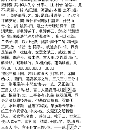
:
厥師愛
其神彩
先令
外學
。往
村借
論語
。竟
二
一
二
一
レ
二
一
:
不
齎歸
。於
彼已誦。師更借
本覆
之不
遺
一
二
一
レ
レ
レ
レ
二
:
字
。旣嗟而異
之。於
是恣
其遊學
。至
立年
一
レ
レ
二
一
二
一
:
才解英絕。聞
羅什在
關故往諮禀。什見而
二
:
奇
之。謂
姚興
曰。融公大奇聰明釋子 愷
レ
二
一
:
謂慧愷。卽眞諦弟子。眞諦傳云。對
沙門慧愷
二
:
等
翻
廣義法門經及唯識論等
。所
以別擧
一
二
一
二
:
二弟子
者。以
上已對
眞諦･羅什二師
稱
揚
一
下
二
一
:
三藏
故 倍當
改
陪字
。或通亦作
倍。界身
上
レ
二
一
レ
:
足論後序 操觚者。文選文賦云。或操
觚以
レ
:
率爾。銑註云。觚木也。古人用
之以爲
筆也。
レ
レ
:
觚音姑。爾雅觚竹。又相如傳。蓮藕觚蘆。此
:
與
𦱄通 顏游者。謂顏囘･子游也 函杖者。
レ
:
禮記曲禮上曰。若非
飮食客
則布
席。席間
二
一
レ
:
函
文。疏曰。講説客席之制。三尺三寸三分寸
レ
:
之一則兩席幷
中間空地
共一丈。又正義曰。
二
一
:
王肅丈或以爲
杖。言古人講説用
杖指
2
盡
レ
一
:
故。樞要作
丈。二字各有
其義
故双須用。界
レ
二
一
:
身足論慈恩後序曰。但基虛簉操觚。謬倍函
:
丈。承暉彫斵 監濫字寫誤。竿廣雅云竿象
三
:
笙三十六簧管在
中央
也。文選江文通雜體
二
一
:
詩云。濫吹乖
名實
。善註曰。韓子曰。齊宣王
二
一
:
使
人吹
竿。南郭處士請爲
王吹
竿。粟
食與
二
レ
レ
レ
二
:
三百人
等。宣王死文王卽
位。一一聽
3
之乃
一
レ
レ