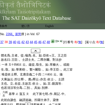
用条件
使い方
English
No.
2266_
湛慧
撰 ) in Vol. 67
37
38
39
40
41
42
43
44
45
46
47
48
[行番号:
有
/
無
] [返り点:
有
/
無
]
:
體名爲
主者。從
喩爲
名。如
臣依
王。王之臣
レ
レ
レ
二
:
故名曰
王臣
。士謂士夫。二釋亦爾。對法抄
二
一
:
一本
云。蘊從
取生。如
草糠火
。或能
五十四紙左
レ
二
一
:
生
取。如
華果樹
。繫
屬取
。如
帝王臣
。此三皆
レ
二
一
一
二
一
:
唯是依士釋。玄應音義二十四
云。攝
二十紙右
:
大乘論云
卽士釋
。應
釋云
亦言
依士
。士謂
二
一
四
三
二
一
:
主也。立
名從
主故言
依士
。如
言
眼識等
レ
レ
二
一
レ
二
一
:
也若淸涼等分爲
二別
。具如
別辨
二
一
二
一
六紙
:
基學
薀玉
此下第七明
作
斯記
中。
止
文
レ
二
一
左
:
此初自謙也 融謂道融。卽羅什弟子。梁僧
:
傳第六曰。釋道融
1
汲郡林慮人。十二出家。