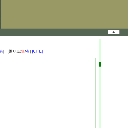
有
] [返り点:
無
/
有
]
[CITE]