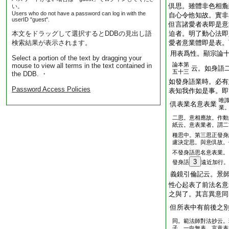
倶思。雖體非色相麁
い。
Users who do not have a password can log in with the
自心令他知故。實非
userID "guest".
但言諸愛者表即是意
本文をドラッグして選択するとDDBの見出し語
迫者。明了動心法即
検索結果が表示されます。
愛者意業體即是表。
用表爲性。顯宗論
Select a portion of the text by dragging your
論本第
mouse to view all terms in the text contained in
云。如身語
五十三
the DDB. ・
如發身語業時。必有
Password Access Policies
表知我作如是事。即
唯
倶表業名意表業
業
二思。意相應故。作動
紙云。意表業者。謂二
種思中。第三思正發身
慮決定思。與意倶故。
不發身語思名意表業。
3
發身語
遠近加行。
義鏡引倫記云。景
性心起表了前法名意
之與了。其言異意同
但所表中有前後之
同。範法師對法抄云。
子。一向無表。言意表