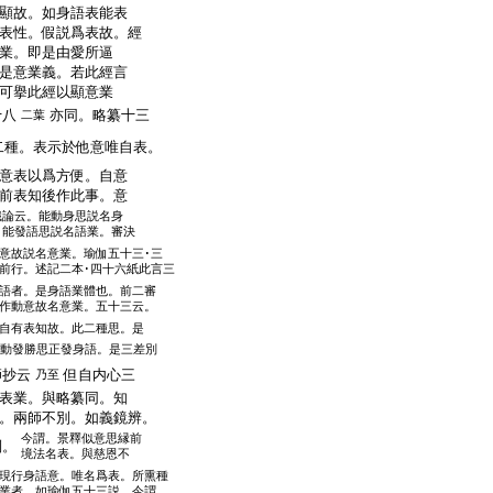
顯故。如身語表能表
表性。假説爲表故。經
業。即是由愛所逼
是意業義。若此經言
可擧此經以顯意業
十八
亦同。略纂十三
二葉
二種。表示於他意唯自表。
意表以爲方便。自意
前表知後作此事。意
識論云。能動身思説名身
。能發語思説名語業。審決
意故説名意業。瑜伽五十三･三
前行。述記二本･四十六紙此言三
語者。是身語業體也。前二審
作動意故名意業。五十三云。
自有表知故。此二種思。是
動發勝思正發身語。是三差別
師抄云
但自内心三
乃至
表業。與略纂同。知
。兩師不別。如義鏡辨。
今謂。景釋似意思縁前
別。
境法名表。與慈恩不
現行身語意。唯名爲表。所熏種
業者。如瑜伽五十三説。今謂。