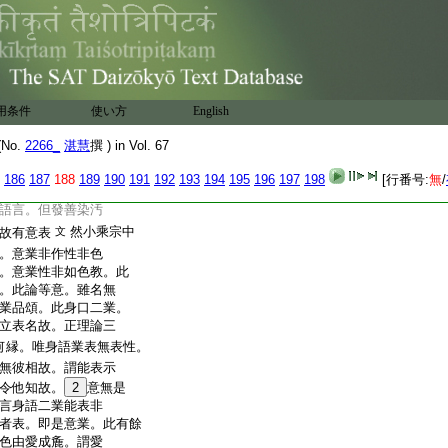
不同
義演云。疏縁外身
文
也。疏與此不同者。意
。且如大乘十無盡戒
皆發無表戒。然小乘要
云不同
用条件
使い方
English
名表
表無表章
云。表
至
文
初右
No.
2266_
湛慧
撰 ) in Vol. 67
二語表業。此通三乘。若
有三種。更加意表。瑜
186
187
188
189
190
191
192
193
194
195
196
197
198
[行番号:
無
/
有不欲表示於他。唯
語言。但發善染汚
然小乘宗中
故有意表
文
。意業非作性非色
。意業性非如色教。此
。此論等意。雖名無
業品頌。此身口二業。
立表名故。正理論三
何縁。唯身語業表無表性。
無彼相故。謂能表示
令他知故。
2
意無是
言身語二業能表非
者表。即是意業。此有餘
色由愛成麁。謂愛