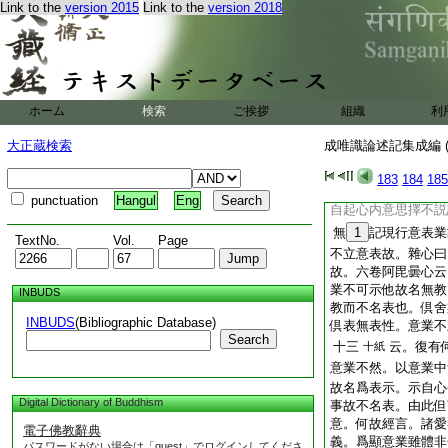
Link to the
version 2015
Link to the
version 2018
四十
縁外身語與此
五右
語者。縁他和上身語
云。此約大小乘對辨
身口等一二三支等。
具七支。方發無表故
ホーム
検索
ご挨拶
組織
利
四十
此意表業
7
五左
大正蔵検索
成唯識論述記集成編 (
色有二。一身表業。
大乘説。有義表業亦
183
184
185
伽論第五十三説。若
punctuation
Hangul
Eng
自起心内意思擇不説
無
1
記現行意表業
TextNo.
Vol.
Page
不立意表故。雜心曰
故。六卷阿毘曇心云
業不可示他故名無教
INBUDS
教而不名表也。倶舍
INBUDS
(Bibliographic Database)
倶表無表性。意業不
Search
十三
云。復有
十紙
意業不然。以意業中
故名爲表示。示自心
Digital Dictionary of Buddhism
事故不名表。由此但
意。何故經言。諸愛
電子佛教辭典
義。爲顯意業雖體非
パスワードがない場合は「guest」でログインしてくださ