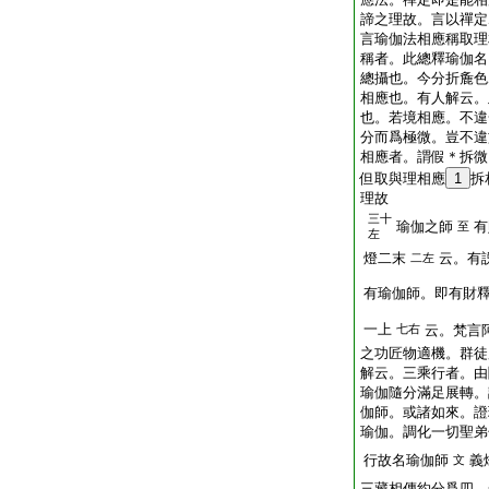
諦之理故。言以禪定
言瑜伽法相應稱取理
稱者。此總釋瑜伽名
總攝也。今分折麁色
相應也。有人解云。
也。若境相應。不違
分而爲極微。豈不違
相應者。謂假＊拆微
但取與理相應
1
拆
理故
三十
瑜伽之師
有
至
左
燈二末
云。有
二左
有瑜伽師。即有財
一上
七右
云。梵言
之功匠物適機。群徒
解云。三乘行者。由
瑜伽隨分滿足展轉。
伽師。或諸如來。證
瑜伽。調化一切聖弟
行故名瑜伽師
義
文
三藏相傳約分爲四。