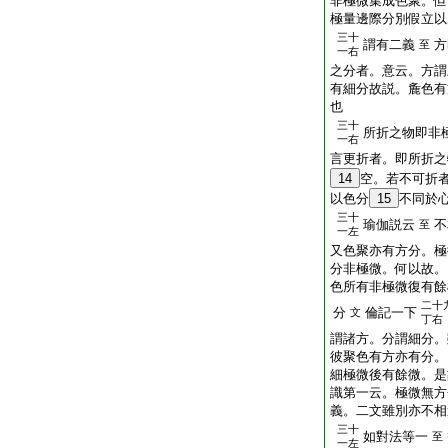
非極微集成色聚。但
極量邊際分別假立以
三十
謂有二義
方
至
一右
之分者。意云。方謂
有細分故説。麁色有
也
三十
所折之物即非
一右
言更折者。即所折之
14
空。若不可折
以色分
15
不同於
三十
瑜伽説云
不
至
一左
又色聚亦有方分。極
分非極微。何以故。
色所有非極微復有餘
二十
分
倫記一下
文
丁右
謂諸方。分謂細分。
彼聚色有方亦有分。
細極微後有餘微。是
識第一云。極微無方
義。二文雖別亦不相
三十
如對法等一
至
一左