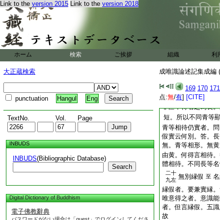
Link to the
version 2015
Link to the
version 2018
一者無體。即如忿等
也。二者相待假。即
追悔爲性。障止爲業
3
説。意云。雖悔
悔。即由無明増故。
生追悔。或逢善縁而
ホーム
検索
ご挨拶
組織
利
造業後追悔耶。故云
體是有法。不同忿
大正蔵検索
成唯識論述記集成編 (
者。悔體雖有痴増名
169
170
171
悔。疏非如青等相待
点:
無
/
有
]
[CITE]
得青名。然不得説青
punctuation
Hangul
Eng
非但不得名之爲長。
短。所以不同青等
TextNo.
Vol.
Page
青等相待仍實者。問
假實云何別。答。長
INBUDS
無。青等相形。無黄
由黄。何得言相待。
INBUDS
(Bibliographic Database)
體相待。不同長等名
Search
二十
無別縁假
名
至
九左
縁假者。要兼實縁。
Digital Dictionary of Buddhism
唯意得之者。意識能
者。但言縁假。五識
電子佛教辭典
故
パスワードがない場合は「guest」でログインしてくださ