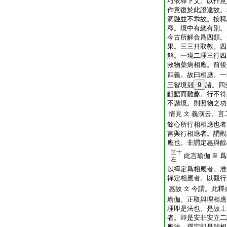
巧依釋下文。以作意
作意復於此證達故。
洞融並不乖故。按釋
釋。境中有總有別。
今古所解合爲四類。
果。三三幷取教。四
解。一境二理三行四
救物藥病相應。前後
四義。故曰相應。一
三智境剋
9
諸。四
齟齬而難趣。行不符
不諧境。則照物之功
情見
義演云。言
文
餘心所行相相應也者
言與行相應者。謂觀
應也。非謂定惠與餘
三十
此言瑜伽
爲
至
左
以禪定爲相應者。准
禪定相應者。以觀行
惠故
今謂。此釋
文
瑜伽。正取與理相應
理即是法也。是故上
者。即是安非安立二
應法。禪定即是能相