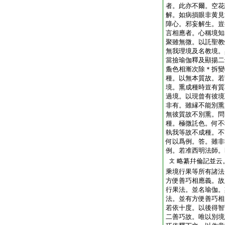
者。此亦不爾。空花
解。如病損眼非黄見
障心。邪妄解生。豈
言相應者。心稱境知
聚雖無微。以託聖教
無我理境及名教境。
當撿瑜伽釋及顯揚二
麁色相漸次除＊拆變
種。以無本質故。若
境。熏成種時豈有質
過境。以現曾有彼境
非有。雖縁不能別熏
無彼質故不別熏。問
種。極微託色。何不
執我等故不成種。不
何以爲例。答。雖非
例。若准西明法師。
略纂幷倫記並云
文
乘境行果等所有諸法
方便善巧相應義。故
行果法。並名瑜伽。
法。並有方便善巧相
若依十度。以後得智
二善巧故。唯以別境