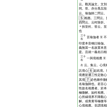
云。觀其論文。文別
同。答。亦分爲五段
云。瑜伽師二問云。
5
相惠。三問云。
四問云。云何除折。
＊拆至何。答云。至
也
三十
言瑜伽者
不
至
右
印度本音稱曰瑜伽。
義無當一名故置本意
是。且就一義名曰相
三十
一與境相應
至
右
云。集云。心境
左
託境心
6
起此境。
境應皆通三性定散心
其境
7
必色雖作微
名瑜伽師也。若言心
性故名相應者。於本
極微解。如何相應。
心所縁境界不障觀心
解。或青黄等極微等
心境相應。非謂境相