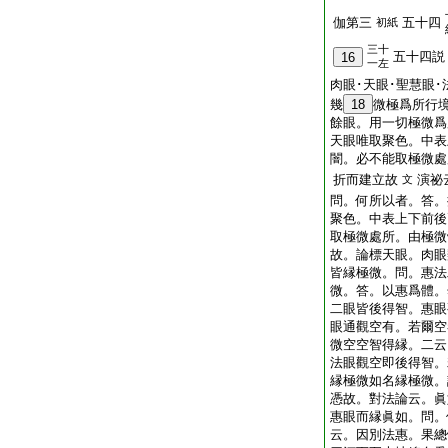
伽第三
五十四
初紙
三十
五十四説
16
一左
肉眼･天眼･聖慧眼･
幾
18
微極爲所行
餘眼。用一切極微爲
天眼唯取聚色。中表
闇。必不能取極微處
折而建立故
演祕
文
問。何所以者。答。
聚色。中表上下前後
取極微處所。由極微
故。論標天眼。肉眼
皆縁極微。問。惠法
微。答。以惠爲體。
二眼皆後得智。惠眼
眼通觀空有。若爾空
微空空智得縁。二云
法眼觀空即後得智。
縁極微如名縁極微。
憑故。對法論云。眞
惠眼而縁眞如。問。
云。因別法惠。果總