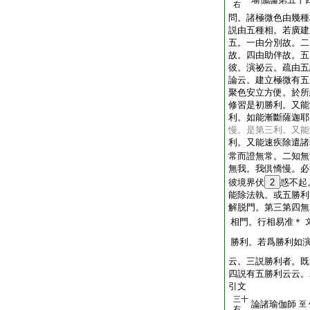
右
問。諸極微色由幾種
説由五種相。若廣建
五。一由分別故。二
故。四由助伴故。五
彼。演祕云。疏由五
論云。建立極微有五
聚色安立方便。於所
修習是初勝利。又能
利。如能漸斷薩迦耶
慢。是第三利。又能
利。又能速疾除遣諸
常而證無常。二知無
無我。我倶憍慢。必
彼境界伏
2
惑不起
能除法執。或五勝利
解脱門。第三第四無
相門。行相易准＊
勝利。若爲勝利如
云。三説勝利者。既
四説有五勝利云云。
引文
三十
論諸瑜伽師
至
右