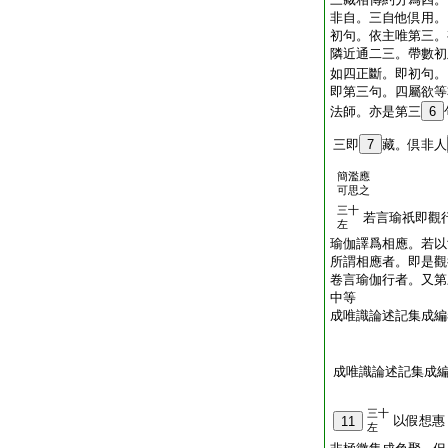
非自。三自他倶用。
初句。依主唯第三。
隣近通二三。帶數初
如四正斷。即初句。
即第三句。四屬欲等
法師。亦是第三
6
三即
7
藏。倶非人
簡濫應
可思之
三十
若言瑜祇即觀
左
瑜伽譯爲相應。若以
所謂相應者。即是觀
卷言瑜伽行者。又第
中等
成唯識論述記集成編
成唯識論述記集成
三十
以假想惠
11
左