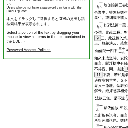
二十
い。
瑜伽論第三卷
九左
Users who do not have a password can log in with the
userID "guest".
色聚中。曾無極微生
集生。或細或中或大
本文をドラッグして選択するとDDBの見出し語
二十
検索結果が表示されます。
如對法第一疏
九左
Select a portion of the text by dragging your
今謂。此疏二釋。對
mouse to view all terms in the text contained in
9
三。此疏攝入第
the DDB. ・
正。故義演云。疏主
三十
Password Access Policies
伽倫記十四下
一右
如來未成道時。安陀
而言。閻浮提中有幾
不得説。問。由建
11
不説。若如是
過微塵數世界。又不
界入一微塵。聖教如
解云。經據意識相分
法故云無。是不違
三十
然依他故
説
至
右
至所折色説者。而言
所折色體説也。微體
三十
瑜伽論第五十