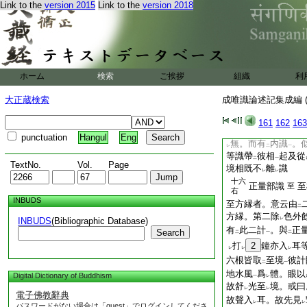
二
一
Link to the
version 2015
Link to the
version 2018
十五
第二卷末
文
左
縁境
者彼説。外境
一
分名
事。是心心所
レ
所依縁。行相相似。
受想等相各別故。達
ホーム
検索
ご挨拶
組織
利
説。相分是所縁。見
名
事。即自證分
大正蔵検索
成唯識論述記集成編 (
レ
十五
觀所縁論
文
左
161
162
163
所縁縁。許彼相在識
punctuation
Hangul
Eng
無。而有
内識
。
レ
二
一
等識帶
彼相
起及從
二
一
TextNo.
Vol.
Page
境相既不
離
識
レ
レ
十六
正量部識
至
至
右
INBUDS
至方縁者。意云由
二
方縁。第二除
色外
INBUDS
(Bibliographic Database)
レ
有
此二計
。與
正
Search
二
一
二
打
2
鐘亦入
耳
レ
レ
レ
六根皆取
至境
彼計
二
一
地水風
爲
體。眼以
Digital Dictionary of Buddhism
一
レ
故舒
光至
境。或曰
レ
レ
電子佛教辭典
故聲入
耳。故先見
レ
レ
パスワードがない場合は「guest」でログインしてくださ