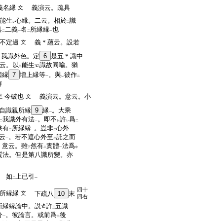
義名縁
義演云。疏具
文
能生
心縁。二云。相於
識
レ
二
具
二義
名
所縁縁
也
二
一
二
一
不定過
義＊蘊云。設若
文
。我識外色。定
6
是五＊識中
云。以
能生
識故同喩。猶
二
因縁
7
増上縁等
。與
彼作
一
レ
二
解
今破也
義演云。意云。小
至
文
自識親所縁
9
縁
。大乘
一
我識外有法
。即不
許
爲
二
一
レ
レ
二
乘有
所縁縁
。豈非
心外
二
一
二
云
。若不遮心外至
託之而
一
二
。意云。雖
然有
實體
法爲
下
二
一
中
質法。但是第八識所變。亦
如
上已引
二
一
四十
所縁縁
文
下疏八
10
末
四右
所縁縁論中。説
許
五識
三
分
。彼論言。或前爲
後
一
二