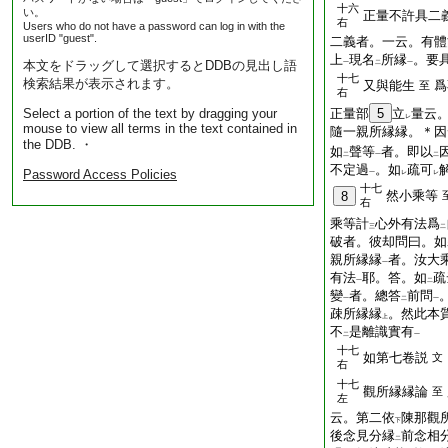
十六
い。
正量不許具二
右
Users who do not have a password can log in with the
userID "guest".
二義者。一云。有體
上
現名
所縁
。要
本文をドラッグして選択するとDDBの見出し語
一
二
一
十七
検索結果が表示されます。
又與能生
爲
至
右
Select a portion of the text by dragging your
正量部
5
立
量云
レ
mouse to view all terms in the text contained in
隨一親所縁縁。＊因
the DDB. ・
如
聲等
者。即以
二
一
二
不定過
。如
疏可
Password Access Policies
一
レ
レ
十七
然小乘等
8
右
乘等計
心外有法爲
三
二
破者。彼却問曰。如
親所縁縁
者。汝大
一
有法
耶。答。如
疏
一
二
變
者。總答
前問
一
二
一
疎所縁縁
。然此本
上
不
是離識實有
二
一
十七
如第七卷説
文
右
十七
觀所縁縁論
至
左
云。第二依
陳那觀
下
後念見分縁
前念相
二