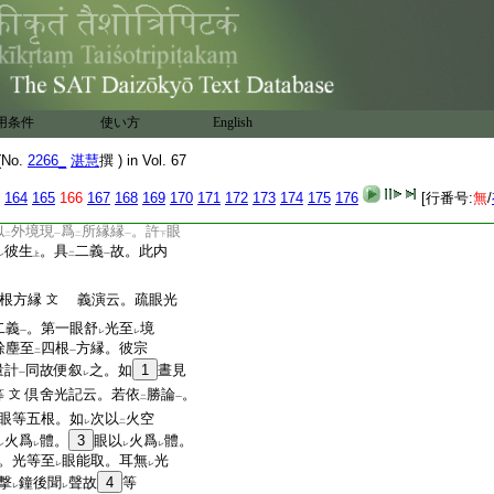
レ
二十
論二
云。執
有
離
識所
レ
レ
レ
七右
是所縁。相分名
行相
。見
二
一
自體相故。心與
心所
同
二
一
事雖
數等
而相各異。識
二
一
無
離
識所縁境
者則
レ
二
レ
一
用条件
使い方
English
分名
行相
。相見所依自體
二
一
No.
2266_
湛慧
撰 ) in Vol. 67
彼論云。内色如外現。爲識
164
165
166
167
168
169
170
171
172
173
174
175
176
[行番号:
無
/
。及能生識故。外境雖
似
外境現
爲
所縁縁
。許
眼
二
一
二
一
下
彼生
。具
二義
故。此内
レ
上
二
一
根方縁
義演云。疏眼光
文
二義
。第一眼舒
光至
境
一
レ
レ
餘塵至
四根
方縁。彼宗
二
一
量計
同故便叙
之。如
1
晝見
一
レ
倶舍光記云。若依
勝論
。
等
文
二
一
眼等五根。如
次以
火空
レ
二
火爲
體。
3
眼以
火爲
體。
レ
レ
レ
レ
。光等至
眼能取。耳無
光
レ
レ
撃
鐘後聞
聲故
4
等
レ
レ