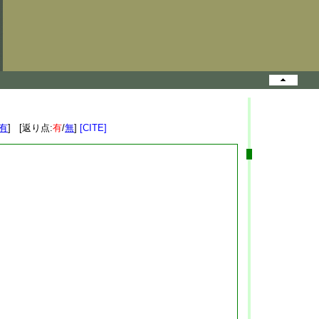
有
] [返り点:
有
/
無
]
[CITE]