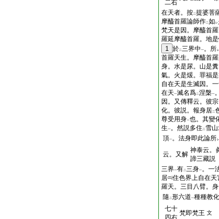
二右
在天者。按
提婆菩
二
摩醯首羅論師作
如
二
レ
梵天是因。摩醯首羅
羅延摩醯首羅。地是
1
於
三界中
。所
二
一
首羅天生。摩醯首羅
身。水是尿。山是糞
氣。火是煖。罪福是
自在天是生滅因。一
在天
滅名爲
涅槃
一
二
一
因。又傳釋云。彼宗
化。彼説。報身居
二
尊受用身
也。其變
一
生
。然説多住
雪山
一
二
頂
。法身即此論所
一
神泰云。
云。又解
諦三藏説
三界
有
三身
。一
一
二
一
居
住色界上自在天
羅天。三目八臂。身
隨
形六道
種種教
二
一
七十
梵即梵王
文
四右