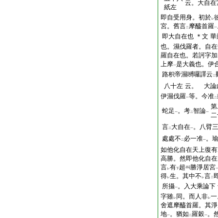
云。大自在
紙左
即自受用身。初於
レ
宮。舊言
摩醯首羅
二
一
即大自在也
＊文
華
也。濕伐羅者。自在
羅自在也。若訶字加
上摩
是大義也。伊
一
路枳帝濕嚩囉譯云
二
八十左
云。 大論
伊濕伐羅
等。今准
一
二
第
蛇足
。考
智論
一
二
一
二
言
大自在
。八臂
二
一
處處不
必一准
。
二
一
如他化自在天上復有
高勝。然即他化自在
言
有
超
勝淨居宮
レ
下
得
生。其中不
言
レ
レ
二
所攝
。入大乘論下
一
字雖
同。而人非
一
レ
レ
舍遮摩醯首羅。其淨
地
。猶如
羅穀
。
一
二
一