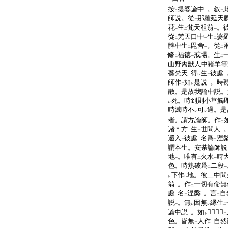
按
提婆論中
。叙
二
一
二
師説。從
那羅延天
二
花
生
梵天祖翁
。
一
二
一
從
梵天口中
生
婆
二
一
二
髀中生
毘舍
。從
二
一
二
修
福徳
戒場。生
二
一
二
山野禽獸人中猪羊等
養梵天
得
生
彼處
一
レ
二
一
師作
如
是説
。時
二
レ
一
散。是故我論中説。
死。時到則小草觸
レ
時滅時不
可
過。是
レ
レ
者。謂方論師。作
二
諸＊方
生
世間人
一
二
一
還入
彼處
名爲
涅
二
一
二
謂本生。安荼論師説
地
。唯有
火水
時
一
二
一
色。時熟破爲
二段
二
一
下作
地。彼二中間
レ
レ
翁
。作
一切有命無
一
二
處
名
涅槃
。言
自
一
二
一
二
説
。無
因無
縁生
一
レ
レ
二
論中説
。如
𣗥荊針無
一
下
二
色。皆無
人作
自然
二
一