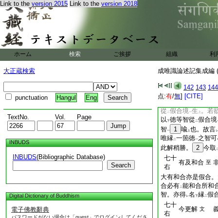
時。亦縁
同異性
。
Link to the
version 2015
Link to the
version 2018
二
一
立
量云。縁
實之智
レ
レ
以
從
假合境
生
故
下
二
一
上
生故
七十
若作此解
至
右
ホーム
検索
ご挨拶
組織
利
二解
。一云。如
二
一
二
有
一箇智。獨縁
レ
下
二
大正蔵検索
成唯識論述記集成編 (
亦縁
多法
故。故云
二
一
爲
同喩
。必合縁故
142
143
144
乙
甲
若約
實等假合能生
点:
有
/
無
]
[CITE]
二
punctuation
Hangul
Eng
○且如
大有和合
。
二
一
從
假合境
生
。若
二
一
上
TextNo.
Vol.
Page
以
徳等智從
假合境
下
二
智
1
喩
也。故言
一
上
唯縁
一箇徳
之智可
二
一
INBUDS
此解稍勝。
2
今取
INBUDS
(Bibliographic Database)
七十
有及和合
至
Search
右
大有和合亦是假合。
合必有
能和合所和
二
智。亦得
名
縁
假
Digital Dictionary of Buddhism
レ
下
二
七十
今更解
義
電子佛教辭典
文
右
パスワードがない場合は「guest」でログインしてくださ