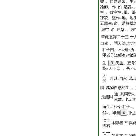
槃
。自然是常。生
一
二
論師。作
如
是説
二
レ
一
空
。虚空生
風。風
一
レ
凍凌。堅作
地。地
レ
五穀生
命。是故我
レ
虚空
名
涅槃
。虚
一
二
一
華嚴玄譚二十三
十
自然
。謂人法
地地
一
レ
莊子曰。不
知
所
レ
三
即老子道經有
物混
レ
先
3
天生。寂兮
二
爲
天下母
。吾不
二
一
大
若以
自然
爲
二
一
レ
等
一
謂
萬物自然初生
。
二
一
通
其兩勢
二
一
是無因
然故。以
道
レ
而生
下出
莊子
一
二
一
然
。即無
4
用也
一
七十
本際者
與
至
四右
七十
如此方
稍
至