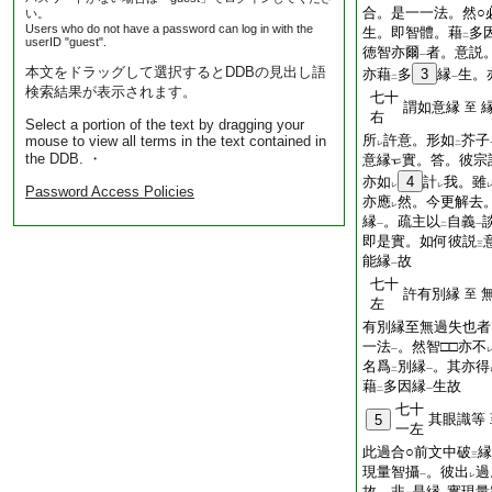
合。是一一法。然○
い。
Users who do not have a password can log in with the
生。即智體。藉
多
二
userID "guest".
徳智亦爾
者。意説
一
本文をドラッグして選択するとDDBの見出し語
亦藉
多
3
縁
生。
二
一
検索結果が表示されます。
七十
謂如意縁
至
右
Select a portion of the text by dragging your
所
許意。形如
芥子
mouse to view all terms in the text contained in
レ
二
the DDB. ・
意縁
實。答。彼宗
亦如
4
計
我。雖
レ
レ
Password Access Policies
亦應
然。今更解去
レ
縁
。疏主以
自義
一
二
一
即是實。如何彼説
三
能縁
故
一
七十
許有別縁
至
左
有別縁至無過失也者
一法
。然智□□亦不
一
名爲
別縁
。其亦得
二
一
藉
多因縁
生故
二
一
七十
其眼識等
5
一左
此過合○前文中破
縁
三
現量智攝
。彼出
過
一
レ
故。非
是縁
實現量