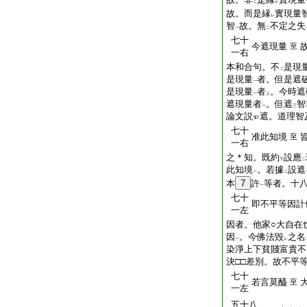
二
レ
故。而是縁
實現量
レ
智
故。無
不定之失
一
二
七十
今遮現量
至
一右
本和合句。不
是現
二
是現量
者。但是遮
一
是現量
者
。今時遮
一
上
遮現量者
。但遮
智
一
三
論文説
遮。道理智
七十
准此知境
至
一右
之＊知。既約
設應
下
二
此知境
。若據
設遮
一
二
本
7
許
等者。十
一
七十
即不平等因計
一左
因者。他家○大自在
因
。今佛法毀
之名
一
レ
染淨上下貧賤富貴不
決□□差別。故不平
七十
若言莫醯
至
一左
五十八