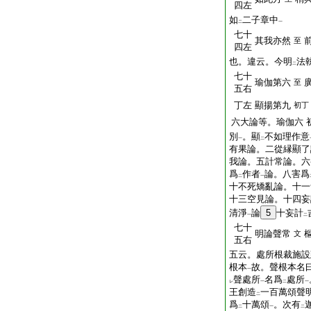
四左
如
二子章中
二
一
七十
其我亦然
至
四左
也。違云。今明
法
二
七十
瑜伽第六
至
五右
丁左
顯揚第九
初丁
六大論等。瑜伽六
別
。顯
不如理作意
一
二
有果論。二從縁顯了
我論。五計常論。六
爲
作者
論。八害爲
二
一
十不死矯亂論。十一
十三空見論。十四妄
清淨
論
5
十妄計
一
二
七十
明論聲常
文
五右
五云。處所根裁施設
根本
故。聲根本名
一
聲處所
名爲
處所
レ
一
二
一
王創造
一百萬頌聲
二
爲
十萬頌
。次有
二
一
二