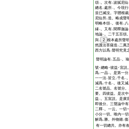
頌
。次有
波膩尼仙
一
二
總名
處所
。今現行
二
一
並已滅沒。字體根裁
尼仙所
造。略成聲
レ
明略本頌
。後有
八
一
二
縁
。又有
聞釋迦論
一
二
地論
。二千五百頌
一
與
2
根本處所聲
二
然護法菩薩造
二萬
二
西方以爲
聲明究竟
二
聲明論有
五品
。
二
一
號･總略･彼益･宜
爲
一品
。是第一分
二
一
一一法
皆立
千名
一
二
一
減爲
十名
。後又減
二
一
二名號品。名號分。
要。四彼益。是次中
益
。五宣説。是廣
一
即後分。三聲論中有
二釋
。一云。一切
一
小分一切。唯内一切
解爲
勝。外物雖
復
レ
二
有一切總共。亦有