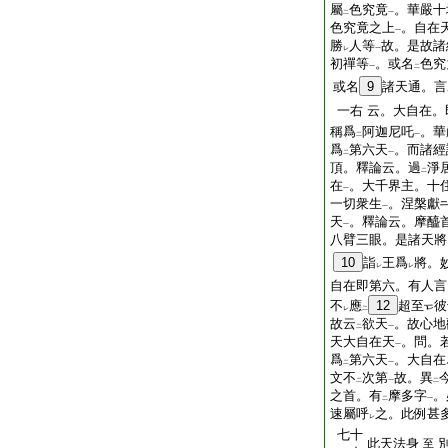
屬
色究竟
。華嚴十
二
一
色究竟之上
。自在
一
勝
人等
故。是故諸
レ
一
初禪等
。或名
色究
一
二
或名
9
諸天通。言
一右
云。大自在。
稱爲
阿迦尼吒
。華
二
一
爲
第六天
。而諸經
二
一
頂。釋論云。過
淨
二
在
。大千界主。十
一
一切衆生
。涅槃獻
一
天
。釋論云。摩醯
一
八臂三眼。是諸天將
10
詣
王爲
將。
レ
レ
自在即第六。有人言
不
應
12
超至
彼
レ
二
故云
欲天
。故心地
二
一
天大自在天
。問。
一
爲
第六天
。大自在
二
一
文不
次第
故。異
二
一
二
之首。有
摩多字
。
二
一
速屬呼
之。此例甚
レ
七十
此天法身
至