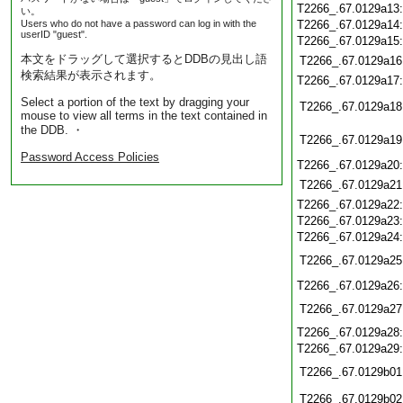
T2266_.67.0129a13
い。
Users who do not have a password can log in with the
T2266_.67.0129a14
userID "guest".
T2266_.67.0129a15
本文をドラッグして選択するとDDBの見出し語
T2266_.67.0129a16
検索結果が表示されます。
T2266_.67.0129a17
Select a portion of the text by dragging your
T2266_.67.0129a18
mouse to view all terms in the text contained in
the DDB. ・
T2266_.67.0129a19
Password Access Policies
T2266_.67.0129a20
T2266_.67.0129a21
T2266_.67.0129a22
T2266_.67.0129a23
T2266_.67.0129a24
T2266_.67.0129a25
T2266_.67.0129a26
T2266_.67.0129a27
T2266_.67.0129a28
T2266_.67.0129a29
T2266_.67.0129b01
T2266_.67.0129b02