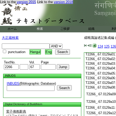
Link to the
version 2015
Link to the
version 2018
T2266_.67.0128c21
T2266_.67.0128c22
T2266_.67.0128c23
T2266_.67.0128c24
T2266_.67.0128c25
T2266_.67.0128c26
ホーム
検索
ご挨拶
組織
利
T2266_.67.0128c27
大正蔵検索
成唯識論述記集成編 (
T2266_.67.0128c28
124
125
126
T2266_.67.0128c29
punctuation
Hangul
Eng
T2266_.67.0129a01
T2266_.67.0129a02
TextNo.
Vol.
Page
T2266_.67.0129a03
T2266_.67.0129a04
T2266_.67.0129a05
INBUDS
T2266_.67.0129a06
T2266_.67.0129a07
INBUDS
(Bibliographic Database)
T2266_.67.0129a08
Search
T2266_.67.0129a09
T2266_.67.0129a10
Digital Dictionary of Buddhism
T2266_.67.0129a11
電子佛教辭典
T2266_.67.0129a12
パスワードがない場合は「guest」でログインしてくださ