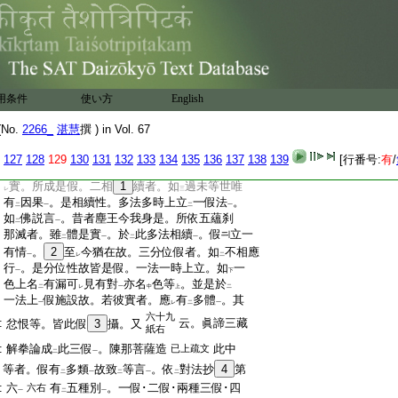
:
集假。三分位假。疏以皆生故者。意説。四大五
:
塵皆是生滅無常。不
同
數論許
大等一一法
レ
三
二
:
皆多事共成
故有
別也
演祕云。問。此論下
＊文
一
レ
:
云
是聚集假豈不
相違。答。此依
未滅
。約
時
二
二
二
一
レ
:
言
之名
相續假
。彼據
積
集多法
以成
故不
レ
二
一
下
一
上
:
違也
云。聚
＊文
三假者
10
出
於第八論
三十八紙右
用条件
使い方
English
レ
二
一
:
集･相續･分位性故説爲
假有
疏九本
已上論文
二
一
No.
2266_
湛慧
撰 ) in Vol. 67
六十七
:
云。假有
三種
。一聚集假。如
瓶盆有情
二
一
二
紙左
127
128
129
130
131
132
133
134
135
136
137
138
139
[行番号:
有
/
:
等
。是聚集法多法一時所
集成
故。能集成雖
一
二
一
:
實。所成是假。二相
1
續者。如
過未等世唯
レ
三
:
有
因果
。是相續性。多法多時上立
一假法
。
二
一
二
一
:
如
佛説言
。昔者塵王今我身是。所依五蘊刹
二
一
:
那滅者。雖
體是實
。於
此多法相續
。假
立一
二
一
二
一
:
有情
。
2
至
今猶在故。三分位假者。如
不相應
一
レ
二
:
行
。是分位性故皆是假。一法一時上立。如
一
一
下
:
色上名
有漏可
見有對
亦名
色等
。並是於
二
レ
一
中
上
二
:
一法上
假施設故。若彼實者。應
有
多體
。其
一
レ
二
一
六十九
:
云。眞諦三藏
忿恨等。皆此假
3
攝。又
紙右
:
解拳論成
此三假
。陳那菩薩造
此中
已上疏文
二
一
:
等者。假有
多類
故致
等言
。依
對法抄
4
第
二
一
二
一
二
:
六
有
五種別
。一假･二假･兩種三假･四
六右
一
二
一