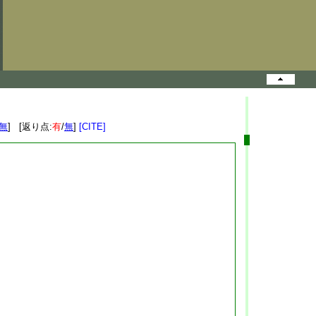
無
] [返り点:
有
/
無
]
[CITE]