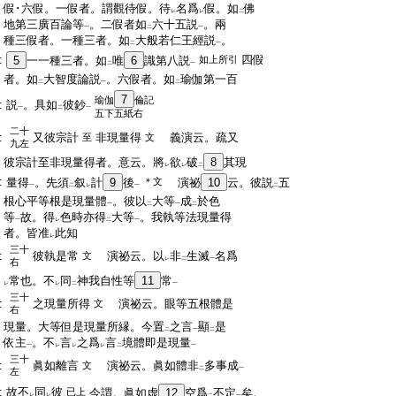
:
假･六假。一假者。謂觀待假。待
名爲
假。如
佛
レ
レ
二
:
地第三廣百論等
。二假者如
六十五説
。兩
一
二
一
:
種三假者。一種三者。如
大般若仁王經説
。
二
一
:
四假
5
一一種三者。如
唯
6
識第八説
如上所引
二
一
:
者。如
大智度論説
。六假者。如
瑜伽第一百
二
一
二
7
瑜伽
倫記
:
説
。具如
彼鈔
一
二
一
五下五紙右
二十
:
又彼宗計
非現量得
義演云。疏又
至
文
九左
:
彼宗計至非現量得者。意云。將
欲
破
8
其現
レ
レ
二
:
量得
。先須
叙
計
9
後
＊文
演祕
10
云。彼説
五
一
二
レ
一
二
:
根心平等根是現量體
。彼以
大等
成
於色
一
二
一
二
:
等
故。得
色時亦得
大等
。我執等法現量得
一
レ
二
一
:
者。皆准
此知
レ
三十
:
彼執是常
演祕云。以
非
生滅
名爲
文
レ
二
一
右
:
常也。不
同
神我自性等
11
常
レ
レ
二
一
三十
:
之現量所得
演祕云。眼等五根體是
文
右
:
現量。大等但是現量所縁。今置
之言
顯
是
二
一
二
:
依主
。不
言
之爲
言
境體即是現量
一
レ
レ
レ
二
一
三十
:
眞如離言
演祕云。眞如體非
多事成
文
二
一
左
:
故不
同
彼
已上
今謂。眞如虚
12
空爲
不定
矣。
レ
レ
二
一