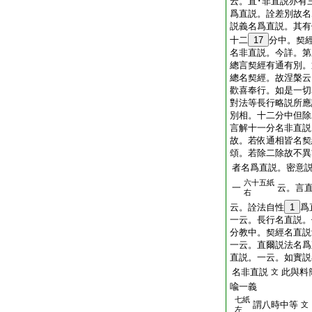
云。直･非直説亦有
爲直説。詮差別故名
説義名爲直説。其有
十二
17
分中。契
名非直説。今詳。第
總言契經有通有別。
總名契經。故涅槃云
歡喜奉行。如是一切
對法等長行略説所應
別相。十二分中但除
言解十一分名非直説
故。若依通相皆名契
頌。若除二除故不異
者名爲直説。密意
六十五紙
一
云。言
右
云。詮法自性
1
爲
一云。長行名直説。
分教中。契經名直説
一云。直爾説法名爲
直説。一云。如實説
名非直説
此與料
文
喩一義
七紙
謂八時中等
文
左