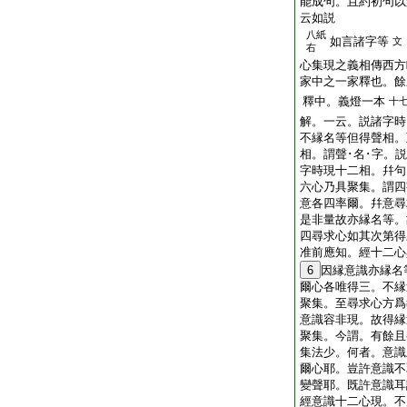
能成句。且約初句以
云如説
八紙
如言諸字等
文
右
心集現之義相傳西方
家中之一家釋也。餘
釋中。義燈一本
十
解。一云。説諸字時
不縁名等但得聲相。
相。謂聲･名･字。
字時現十二相。幷句
六心乃具聚集。謂四
意各四率爾。幷意尋
是非量故亦縁名等。
四尋求心如其次第得
准前應知。經十二心
6
因縁意識亦縁名
爾心各唯得三。不縁
聚集。至尋求心方爲
意識容非現。故得縁
聚集。今謂。有餘且
集法少。何者。意識
爾心耶。豈許意識不
變聲耶。既許意識耳
經意識十二心現。不