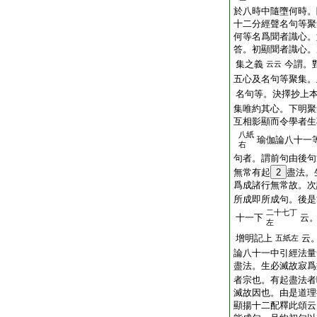
於八時中隨墮何時。
十二分經聲名句等聚
何等名爲聞者識心。
答。初顯聞者識心。
集之義
今謂。
云云
五心及名句等聚集。
名句等。決擇抄
集唯約其心。下明聚
互相影顯而令學者生
八紙
瑜伽論八十一
右
句者。謂前句由後句
無常有起
2
盡法。
爲成諸行無常故。次
所成即所成句。後是
二十七丁
十一下
云
左
增明記上
云
五紙左
論八十一中引經法量
盡法。生必滅故寂爲
者宗也。有起盡法者
滅故因也。由是道理
顯揚十二配釋此頌云