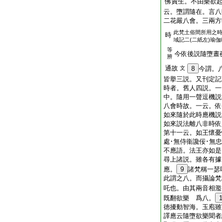
佛責生。不由樂欲
云。墮謂隨在。言八
二花嚴八會。三兩方
此梵土俗間所用之
時
域記二(二紙左)瑜伽
等
今依後説隨墮晝
辨
通故
文
8
今謂。
皆擧三説。又刊定記
時者。舊人四説。一
中。隨用一聲逗機説
八會時故。一云。依
如來隨於此時應機説
如來説法離八非時依
第十一云。如王懷憂
處･無侍衞讒佞･無
不應語。法王亦如是
尋上諸説。雖各有據
應。
9
諸梵稱一瑟
此謂之八。而攝論梵
吒也。由其兩音相濫
既翻欲樂 爲八。
徳擾動智海。玉庖雖
譯應云隨墮欲樂聞者