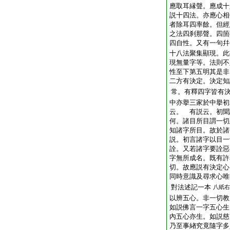
應取耳縁聲。應成十
説十四法。亦應心相
者除耳四率餘。但經
之法四刹那聲。四箇
四自性。又有一句幷
十八法聚集顯現。此
現無量字等。法則不
性至下第五明其是非
二方有決定。決定知
常。有釋四字皆有
中亦擧三家於中擧初
云。 有説云。初聞
何。諸目所目謂一切
知諸字所目。故於諸
説。初言諸字以目一
詮。又若諸字要詮惡
字無所成名。既有許
切。故應説有決定心
同時意識及尋求心唯
對法述記一本
八紙右
以辨五心。非一切教
如説佛言一字五心生
內五心亦生。如説慈
乃至事緖究竟隨字多