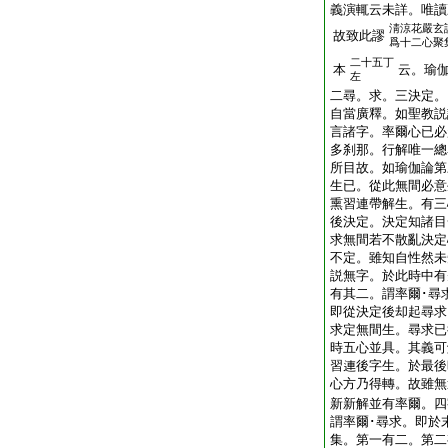
義演輒云未詳。唯讀
淸涼花嚴玄
故致此謬
爲十二心聚
二十五丁
本
云。瑜
左
二尋。求。三決定。
自當廣釋。如聖教説
言諸字。率爾心已必
多刹那。行解唯一總
所目故。如瑜伽論第
生已。從此無間必意
熏習連帶解生。有三
後決定。決定知諸目
求無間若不散亂決定
不定。雖知自性然未
説無字。於此時中有
有其二。謂率爾･尋
即從決定後却起尋求
求定無間生。尋求已
時五心並具。其義可
習連後字生。於最後
心方乃得轉。故雖無
新新解並有率爾。四
謂率爾･尋求。即於
集。第一有二。第二