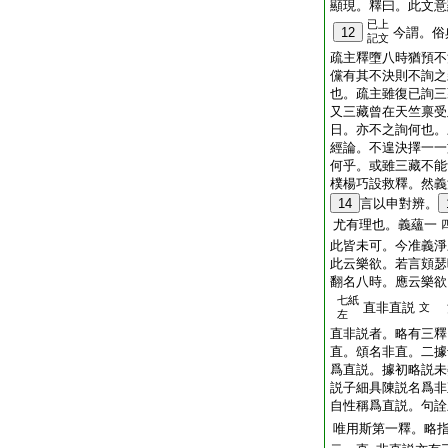
顯現。釋曰。此文意
已上
12
今謂。俗
記文
疏主釋墮八時猶預不
儻有其不決則不詢之
也。疏主雖復已詢三
又三藏曾在天竺禀受
日。亦不之詢何也。
經論。不遑決擇一一
何乎。或雖三藏不能
樸楊巧設救釋。然義
14
言以申對辨。
尤有理也。義蘊一
此皆未可。今准義淨
此云樂欲。若言頞瑟
翻名八時。應云樂欲
七紙
直非直説
文
左
直非説者。略有三釋
直。頌名非直。二據
爲直説。據初略説未
説子細具陳説名爲非
自性稱爲直説。句詮
唯用斯第一釋。略