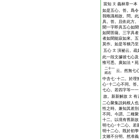
當知
義林章一本
文
如是五心。答。爲令
我唯識相故。問。此
具。答。且依此方。
聞一字即具五心如聞
如聞菩薩。三字具者
者如聞能寂如來。五
莫作。如是等類乃至
五心
演祕云。疏
文
此一段文據彼七心及
惟可悉。廣如法＊苑
二十一
云。然無七
紙右
中含七･十二。於理
心･十二心不同。答
七心。若四字等一一
故。新新解故
有
文
二心聚集説鈍根人也
性之時。兼知其差別
不同。今謂。二種聚
十二。以境有舊新故
明七心･十二心。若
明十二心。既於初學
文雖不分明。然准義