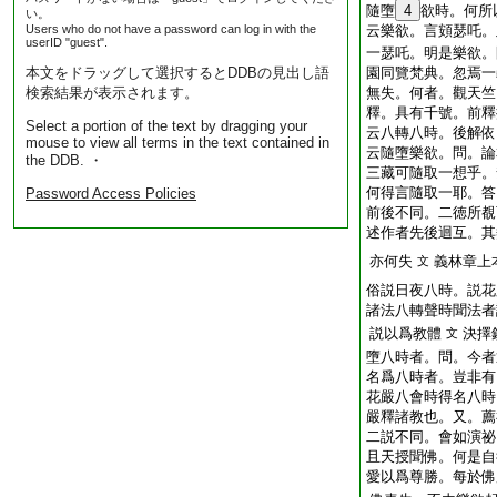
隨墮
4
欲時。何所
い。
Users who do not have a password can log in with the
云樂欲。言頞瑟吒。
userID "guest".
一瑟吒。明是樂欲。
本文をドラッグして選択するとDDBの見出し語
園同覽梵典。忽焉一
検索結果が表示されます。
無失。何者。觀天竺
釋。具有千號。前釋
Select a portion of the text by dragging your
云八轉八時。後解依
mouse to view all terms in the text contained in
云隨墮樂欲。問。論
the DDB. ・
三藏可隨取一想乎。
何得言隨取一耶。答
Password Access Policies
前後不同。二徳所覩
述作者先後迴互。其
亦何失
義林章上
文
俗説日夜八時。説花
諸法八轉聲時聞法者
説以爲教體
決擇
文
墮八時者。問。今者
名爲八時者。豈非有
花嚴八會時得名八時
嚴釋諸教也。又。薦
二説不同。會如演祕
且天授聞佛。何是自
愛以爲尊勝。每於佛