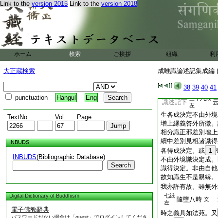
謂餘相續識等
Link to the
version 2015
Link to the
version 2018
左
至差別識者。謂説法
身。身有二分識差別
故。令餘續等返上
解云至互爲增上縁故
二識也。謂餘相續識
ホーム
検索
ご挨拶
組織
利
之餘即佛也。相續者
一名差別識。此無性
大正蔵検索
成唯識論述記集成編 (
名差別識。令餘相續
38
39
40
41
令餘有情解常無常
punctuation
Hangul
Eng
三十六紙
識述記下
左
生各成決定不由外境
TextNo.
Vol.
Page
增上縁義答外所徵。
相分識正邪差別增上
續中差別見相諸識得
INBUDS
各得成決定。或
1
INBUDS
(Bibliographic Database)
不由外境識決定成。
Search
識得決定。非由自他
故知識生不是親縁。
我亦許有故。雖無外
Digital Dictionary of Buddhism
七紙
隨墮八時
文
左
電子佛教辭典
時之義具如法苑。又
パスワードがない場合は「guest」でログインしてくださ