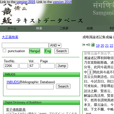
Link to the
version 2015
Link to the
version 2018
大德及門徒等同去等
年十月譯者。此是三
之年號。非正譯時也
初
論云稽首
10
紙右
敬偈也。然俱舍論有
ホーム
検索
ご挨拶
組織
利
11
是世親菩薩之
無長行釋。本･釋兩
大正蔵検索
成唯識論述記集成編 (
又准俱舍論等。正宗
行冠以論曰。今論亦
19
20
21
22
論通二種。今云論云
punctuation
Hangul
Eng
皆唯云論不加云字。
邊論述記釋初歸敬頌
TextNo.
Vol.
Page
乃至當勤顯斯義。述
分等。此同今疏用云
中
1
間此與今疏不
INBUDS
言云云則衆語也。曰
曰。今試言曰。則口
INBUDS
(Bibliographic Database)
可准知矣。淨影釋起
Search
説法之辭。賢首云。
解論以爲活用。賢首
字。然而非謂簡異經
Digital Dictionary of Buddhism
本文。牒云論云。今
頌。下文不爾。中略
電子佛教辭典
パスワードがない場合は「guest」でログインしてくださ