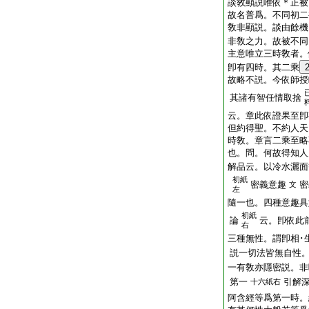
談敎顯説唯依＊正被
故名普爲。不同初二
敎非顯説。談由餘機
非敎之力。故被不同
主意唯立三時敎者。
卽有四時。其二乘
故略不説。今依師授
其諸有智任情取捨
云。章此依證果至卽
但約得聖。不約人天
時敎。章言二乘至略
也。問。何故得知人
解品云。以冷水灑面
初紙
密義意趣
密
文
左
隨一也。四種意趣具
初紙
論
云。卽依此
右
三種無性。謂卽相･
説一切法皆無自性
一有敎亦隱密説。非
第一
引解
十六紙右
阿含經等爲第一時。