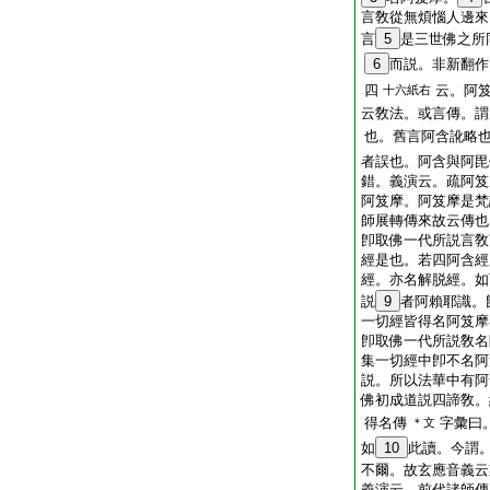
言敎從無煩惱人邊來
言
5
是三世佛之所
6
而説。非新翻作
四
云。阿
十六紙右
云敎法。或言傳。謂
也。舊言阿含訛略
者誤也。阿含與阿毘
錯。義演云。疏阿笈
阿笈摩。阿笈摩是梵
師展轉傳來故云傳也
卽取佛一代所説言敎
經是也。若四阿含經
經。亦名解脱經。如
説
9
者阿賴耶識。
一切經皆得名阿笈摩
卽取佛一代所説敎名
集一切經中卽不名阿
説。所以法華中有阿
佛初成道説四諦敎。
得名傳
字彙曰
＊文
如
10
此讀。今謂
不爾。故玄應音義云
義演云。前代諸師傳