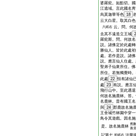
婆羅痆。如黠切。國
江遶域。言此國名靑
烏莫迦華等色
18
云大白星。取其白色
云。問。何
六紙右
去其不遠造立王城
羅痆斯。問。何故名
説。諸佛定於此處轉
勝仙人。皆於此處初
處。若作是説。諸佛
説。應言仙人住處。
聖弟子仙衆所住。佛
所住。若無獨覺時。
此處
22
恒有諸仙
處
23
有説。應言
飛行山中。至此遇退
何故名施鹿林。答。
名鹿林。昔有國王名
與
24
郡鹿故名施
王舍城竹林園中穿一
鳥令其遊戲。因名施
舊
是。故名施鹿林
善
記第七
法華
初紙右