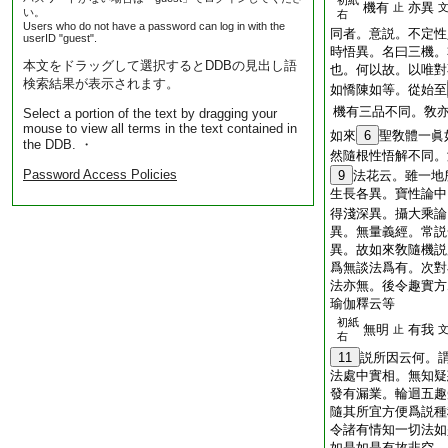
初紙
機有
亦異
止
い。
右
Users who do not have a password can log in with the
同者。意説。不定性
userID "guest".
時悟異。名曰三機。
本文をドラッグして選択するとDDBの見出し語
也。何以故。以唯對
検索結果が表示されます。
如憍陳如等。從始至
機有三品不同。敎
Select a portion of the text by dragging your
mouse to view all terms in the text contained in
如來
6
聖敎體一眞
the DDB. ・
然隨根性悟解不同。
Password Access Policies
9
法花云。雖一地
生長各異。寶性論中
得淺深異。攝大乘論
異。無量義經。常説
異。故如來敎隨機説
爲無談法爲有。次對
法亦無。後令趣實方
瑜伽釋云等
初紙
無明
有我
止
右
11
説所因云何。
法處中實相。無知疑
發有漏業。輪迴五趣
隨其所宜方便爲説種
令諸有情知一切法如
如是如是有故非空。