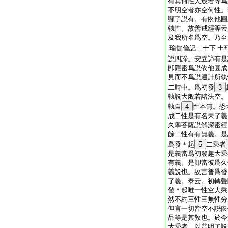
有其何性大般若等爲
不明空者亦空何性。
顯了説有。有依他圓
執性。故善戒經等云
及我所名爲空。乃至
瑜伽倫記二十下
十
説四諦。安立諦有是
卽隱密爲説依他圓成
見而不爲説遍計所執
二時中。爲初發
3
執説大般若諸法空。
執自
4
性本無。恐
成二性是有名未了義
久學菩薩説解深密經
餘二性有有無義。是
爲發＊起
5
二乘者
是義當爲初發趣大乘
有義。是卽當彼爲久
義説也。故言普爲發
了義。泰云。初轉聲
發＊起唯一性空大乘
然不約三性三無性分
但言一切皆空不説依
品等是其敎也。於今
大乘者。以普明了説