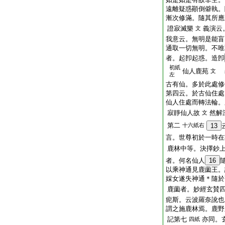
遠離疑惑顚倒僻執。
漸次修滿。隨其所應
證寂滅樂
義演云
文
我意云。無明是能盲
通取一切無明。不唯
者。起卽起惑。造卽
初紙
仙人鹿苑
文
左
古有仙。多於此處修
第四云。於古仙住處
仙人住處而轉法輪。
寂靜仙人故
然解
文
第二
十六紙右
13
言。世尊初於一時在
鹿林中等。決擇鈔
者。何名仙人
16
以乘神通見鹿薗王。
婇女遂失神通＊隨於
鹿薗者。妙經玄賛
痆斯。云波羅奈訛也
謂之施鹿林焉。鹿野
記第七
亦同。
四紙