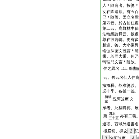
人＊隨處者。按婆＊
女在園遊觀。有五百
已＊隨落。因立名焉
第四云。於古仙住處
第二云。鹿野林中仙
法輪經論釋云。彼處
尊在彼處轉。更有多
相違。答。大小乘異
瑜伽深密文旣言＊隨
乘。若同大乘。何乃
轉理門文言＊隨故。
住之異名
瑜伽
已上
云。舊云名仙人住
據攝釋。然准婆沙。
必非乎。各據一義。
初紙
説阿笈摩
文
左
摩者。此翻爲傳。展
四本
疏
亦有二義
三十五
逹婆。西域外道書名
極𦠜切。探玄
2
記
3
名阿笈摩。
4