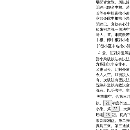
堪聞皆空敎。所以於
聞經已卽名中根。若
若等令中根皆捨小趣
意欲令此中根捨小果
聞經已。棄執有心計
如來密意説一切法空
歸大。答。未聞般若
中根。卽中根對小名
卽從小至中名捨小
云。初對外道等
左
對小乘破執法有説法
方爲顯説非空非有。
又惠日云。此對外道
令入人空。且密説人
有。次破法有密説法
説除外道執有故説空
説有。以明佛性。非
等故非空。合第三
執。
21
初言外道
小乘。第
22
二大
崆峒
23
記。初約
乘皆獲利益。第二亦
實具三乘。第三通被