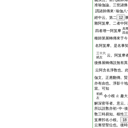
准瑜伽論。三世諸佛
謂諸師傳來･瑜伽八
經中云。第二
12
雜阿笈摩。二者中阿
具
四者增一阿笈摩
四
種師第展轉傳來于今
名阿笈摩。是名事
三十六
云。阿笈摩
紙左
後佛展轉傳説無有異
云阿含名淨敎也。
伽文。正應翻傳。賢
亦有由也。淨影十地
當。可知
初紙
令小根
趣大
止
左
解深密等者。意云。
所以説敎亦初･中･
敎三時易知。根性三
笈摩卽名小根。
18
云漸登聖位也。後時