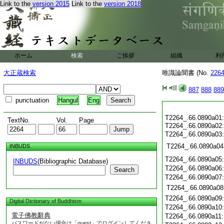
Link to the
version 2015
Link to the
version 2018
ホーム
検索
ご挨拶
組織
利
大正蔵検索
唯識論聞書 (No.
226
887
888
889
punctuation
Hangul
Eng
T2264_.66.0890a01
TextNo.
Vol.
Page
T2264_.66.0890a02
T2264_.66.0890a03
T2264_.66.0890a04
INBUDS
T2264_.66.0890a05
INBUDS
(Bibliographic Database)
T2264_.66.0890a06
Search
T2264_.66.0890a07
T2264_.66.0890a08
T2264_.66.0890a09
Digital Dictionary of Buddhism
T2264_.66.0890a10
電子佛教辭典
T2264_.66.0890a11
パスワードがない場合は「guest」でログインしてくださ