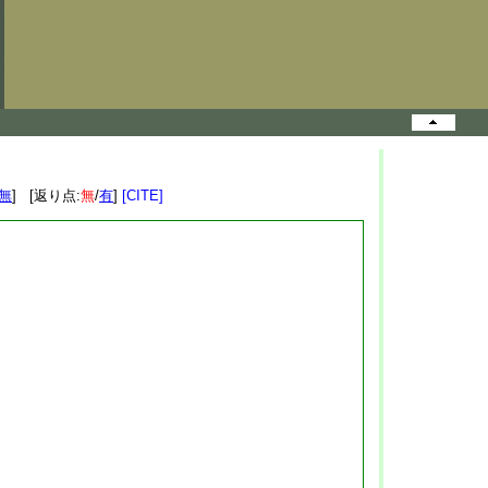
無
] [返り点:
無
/
有
]
[CITE]