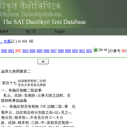
用条件
使い方
English
4_
光胤
記 ) in Vol. 66
890
891
892
893
894
895
896
897
898
899
900
901
902
[行番号:
有
/
:
:
論第九卷聞書第二
:
自諸後得智有二分耶
:
第百十七
至在大牟尼名法身故
:
一。有義倶無離二取故事
:
私云。此師
安惠師
云事大師之談歟。含
ハ
ト
:
餘師歟事如論義
:
一。有義此智見有相無
説離二取
事 光
乃至
ノ
:
胤申云。説此智品有分別故之由
以
見之
。
ヲ
テ
ヲ
:
無分別
根本智
不有見分存スヘキカ
ノ
スハ
:
故。此師
根本智
三師
中
當相見倶無第一
ハ
ノ
ノ
ニ