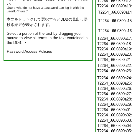
T2264_.66.0890a12
い。
T2264_.66.0890a13
Users who do not have a password can log in with the
userID "guest".
T2264_.66.0890a14
本文をドラッグして選択するとDDBの見出し語
T2264_.66.0890a15
検索結果が表示されます。
T2264_.66.0890a16
Select a portion of the text by dragging your
mouse to view all terms in the text contained in
T2264_.66.0890a17
the DDB. ・
T2264_.66.0890a18
T2264_.66.0890a19
Password Access Policies
T2264_.66.0890a20
T2264_.66.0890a21
T2264_.66.0890a22
T2264_.66.0890a23
T2264_.66.0890a24
T2264_.66.0890a25
T2264_.66.0890a26
T2264_.66.0890a27
T2264_.66.0890a28
T2264_.66.0890a29
T2264_.66.0890b01
T2264_.66.0890b02
T2264_.66.0890b03
T2264_.66.0890b04
T2264_.66.0890b05