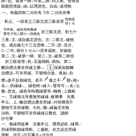
:
師
也。彼第一師
今第二師
同人歟。聖智皆
ニ
ト
ト
:
能親照境故
由
以理證也。自由
道理歟
ノ
ハ
ノ
:
一。有義四智二分倶有
二分倶有事
乃至
四個道
:
私云。一段長之三個文證三個道理
理トモ
可申歟。縁色等時應縁
:
於三個文證。初七十
聲等ヲ別ニ開ケハ四個也
:
三卷
文
成自義文證也。次
二個文
破他
ノ
ハ
ノ
ハ
:
也。成自義七十三文思惟
二字
證
見分。
ノ
ハ
シ
:
□
二句
相分トセルハ背本疏歟。於破他
ノ
ノ
:
第二
文
破第一師。第三
文
破第二師也
ノ
ハ
ノ
ハ
:
於三個道理
初
五蘊相例
易知。第二
ニ
ノ
ハ
:
離自體法應非所縁之難
。
1
深眞如餘離
ハ
:
自體法
可非所縁。不變相分故。眞如
自
ハ
ハ
:
體
故不反相縁也。若不
痛之不
變
相
カ
モ
ヲ
:
名
所縁縁
。縁色時
縁ス
聲等可
名
云
ケハ
ト
ヲ
ト
シト
ク
:
難
意也。縁色等時應縁聲等
轉救
上難歟
ノ
ハ
ノ
:
一。又縁無法等應無所縁縁
修難事 光胤
ノ
:
申云。上
離自體法應非所縁
付有體境不
ノ
ハ
:
變相可非所縁難。今此
難
縁龜毛等無
ノ
ハ
:
法時。不變相可非所縁縁云難也 讀師
:
許可畢
:
一。無縁用故事 光胤申云。體用必依
縁用
ノ
ハ
:
所縁用歟能縁用歟。二義歟。此文必定所縁
:
用歟 評定
許可事古
沙汰也
ス
キ