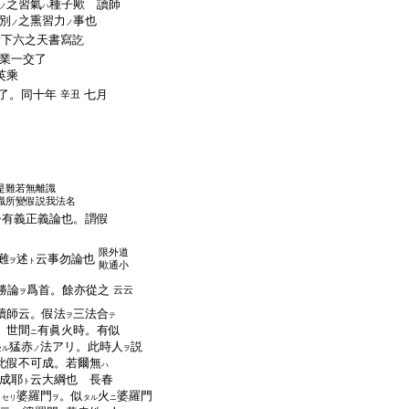
之習氣
種子歟 讀師
ノ
ハ
別
之熏習力
事也
ノ
ノ
射下六之天書寫訖
業一交了
英乘
了。同十年
七月
辛丑
是難若無離識
識所變假説我法名
有義正義論也。謂假
ヲ
限外道
難
述
云事勿論也
ヲ
ト
歟通小
勝論
爲首。餘亦從之
云云
ヲ
讀師云。假法
三法合
ヲ
テ
。世間
有眞火時。有似
ニ
猛赤
法アリ。此時人
説
セル
ノ
ヲ
此假不可成。若爾無
ハ
成耶
云大綱也 長春
ト
出
婆羅門
。似
火
婆羅門
セリ
ヲ
タル
ニ