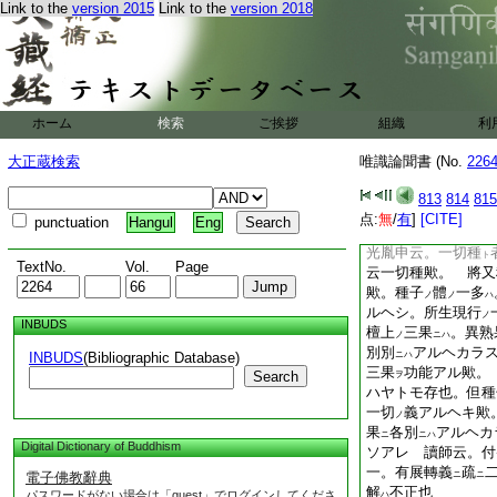
ニハ
ノ
Link to the
version 2015
Link to the
version 2018
讀師云。上
親生
ニハ
親
顯名言
云云
ハ
ヲ
也 延公云。古
左
ク
感果
自果
云事不
ヲ
ト
果
故。對
惡果
云
ヲ
テ
ニ
ホーム
検索
ご挨拶
組織
利
知。自分自分
因果
ノ
光胤申云。
云云
大正蔵検索
唯識論聞書 (No.
226
引自果
歟 讀師云
ヲ
813
814
815
一。此生等流
乃至
点:
無
/
有
]
[CITE]
punctuation
Hangul
Eng
士用果
人法
何
ハ
ニハ
ソ
光胤申云。一切種
ト
TextNo.
Vol.
Page
云一切種歟。 將又
歟。種子
體
一多
ノ
ノ
ハ
ルヘシ。所生現行
ノ
INBUDS
檀上
三果
。異熟
ノ
ニハ
別別
アルヘカラ
INBUDS
(Bibliographic Database)
ニハ
三果
功能アル歟。
Search
ヲ
ハヤトモ存也。但種
一切
義アルヘキ歟
ノ
果
各別
アルヘカ
ニ
ニハ
Digital Dictionary of Buddhism
ソアレ 讀師云。付
一。有展轉義
疏
電子佛教辭典
ニ
ニ
解
不正也
パスワードがない場合は「guest」でログインしてくださ
ハ