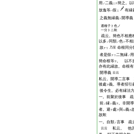
用
二義
簡之。以
ノ
ニテ
放逸等
假
有縁
ハ
ニ
之義無縁義
開導義
ト
通種子ト色ノ
一分トニ歟
疏云。簡色不相應
以多
同類
色
不相
ノ
ノ
ト
故
命根同分
乃至
ナリ
者是假
二無縁
用
ナリ
ノ
簡命根等
。 以不
ヲ
亦有此縁故。命根有
開導義
云云
私云。開導二言事 
後處
義。導者招引
ヲ
後令生。必有縁法
一。前聚於後事 疏
前
縁
義
。非開導
ノ
ト
ヲ
者。避
處
與
義
テ
ヲ
ル
カ
故歟
一。自類
言事 疏
ノ
私云。 他
云云