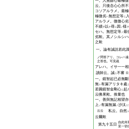
一。入無餘心最極微
云。只後念心心所不
コソアルラメ。最極
極微劣
無想定等
ハ
ニ
アルラメ。微微心劣
不續
以
尋
因
樣
ヲ
テ
ニ
ノ
ヲ
セハ。無想定等
最
ノ
劣歟。其ノシルシハ
之歟
一。論有誠説若此
ノ問答アリ。コレハ遠
之答也。可見疏
アレハ。イサ一一
讀師云。誠
不審
云
ニ
一。鏡智起已必無斷
無
有漏アリタキ處
ト
若圓鏡智金剛心
起
ニ
云佛果歟。推量也
一。善與無記相望亦
上
有漏無漏
沙汰
ノ
ノ
ニ
私云。自然
云云
云爾歟
自此何
第九十五日
至一切