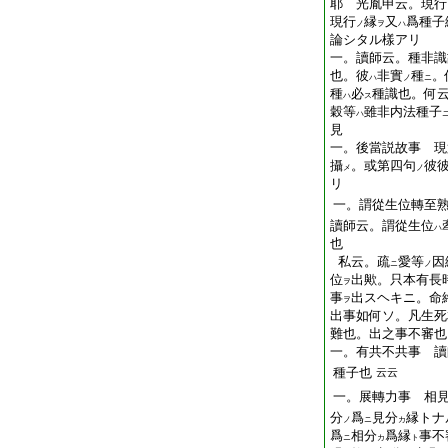
耶 光胤申云。現行
現行
縁
又
爲種子
ノ
ヲ
ハ
論シタル樣アリ
一。讀師云。種非識
也。彼
非實
種
。
ハ
ノ
ニ
種
必
種識也。何
ハ
ス
穀等
雖非内法種子
ハ
見
一。後當説故事 現
攝
。或第四句
彼
メ
ノ
リ
一。謂從生位轉至
讀師云。謂從生位
ハ
也
私云。疏
愛等
因
ニ
ノ
位
出歟。只本有長
ヲ
事
出スヘキニ。命
ヲ
出事如何ソ。凡生死
難也。出之事不審也
一。有共不共事 讀
種子也
云云
一。展轉力事 相
分
爲
見分
縁トナ
ノ
ニ
カ
爲
相分
爲
縁
事不
ニ
カ
ト