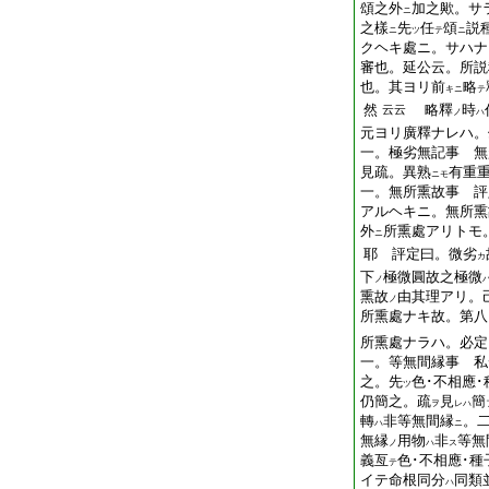
頌之外
加之歟。サ
ニ
之樣
先
任
頌
説
ニ
ツ
テ
ニ
クヘキ處ニ。サハナ
審也。延公云。所説
也。其ヨリ前
略
キニ
テ
然
略釋
時
云云
ノ
ハ
元ヨリ廣釋ナレハ。
一。極劣無記事 無
見疏。異熟
有重
ニモ
一。無所熏故事 評
アルヘキニ。無所熏
外
所熏處アリトモ
ニ
耶 評定曰。微劣
カ
下
極微圓故之極微
ノ
熏故
由其理アリ。
ノ
所熏處ナキ故。第八
所熏處ナラハ。必定
一。等無間縁事 私
之。先
色･不相應･
ツ
仍簡之。疏
見
簡
ヲ
レハ
轉
非等無間縁
。
ハ
ニ
無縁
用物
非
等無
ノ
ハ
ス
義亙
色･不相應･種
テ
イテ命根同分
同類
ハ