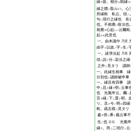
縁
故。相分
助縁
ヲ
カ
ヲ
縁之體
取ルハ。心
ニ
所縁歟 私云。頌
ノ
句
現行之縁也 良
ハ
也。不相應
假法也
ハ
相應
心起
云爾歟
ヲ
レハ
起
此意也
ルモ
一。由本識中
乃至
由字
以故
字
生
ト
ノ
ト
ノ
一。諸淨法起
乃至
頌
説
分
染法之縁
ニ
ク
ハ
之外
見タリ 讀師
ト
一。此縁生相事 縁
分別也
讀師被申畢
ト
一。縁且有四事 讀
中
且
縁
明
云事
ニ
ク
ヲ
ト
也 光胤申云。爾
ハ
言
縁
下
置
耶。
ヲ
ノ
ニ
ク
リ。且
今
明
四縁
ク
ハ
ス
歟。疏左樣
見タリ
ニ
處
傍
乘
義云事不
ヲ
ニ
ト
生
也
光胤申
云云
ニ
縁
。而
二現行
云
ヲ
ニ
ト