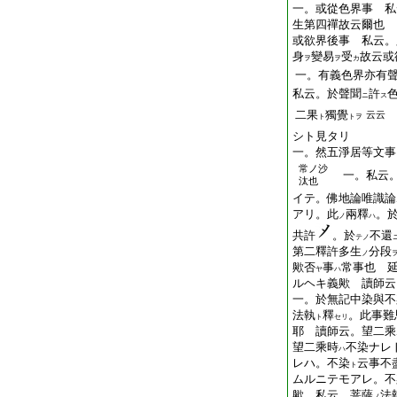
一。或從色界事 私
生第四禪故云爾也
或欲界後事 私云。
身
變易
受
故云或
ヲ
ヲ
カ
一。有義色界亦有
私云。於聲聞
許
ニ
ス
二果
獨覺
云云
ト
トヲ
シト見タリ
一。然五淨居等文事
常ノ沙
一。私云
汰也
イテ。佛地論唯識論
アリ。此
兩釋
。
ノ
ハ
共許
。於
不還
テノ
第二釋許多生
分段
ノ
歟否
事
常事也 
ヤ
ハ
ルヘキ義歟 讀師云
一。於無記中染與不
法執
釋
。此事難
ト
セリ
耶 讀師云。望二乘
望二乘時
不染ナレ
ハ
レハ。不染
云事不
ト
ムルニテモアレ。不
歟 私云。菩薩
法
ノ