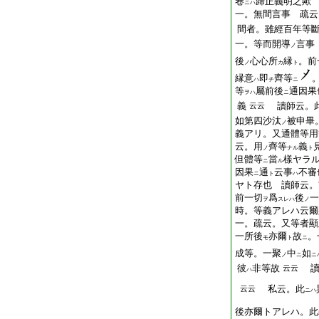
卷
歸正義明之歟
ニハ
一。無間言事 疏云
間者。雖經百年等
一。等而開導
言事
ノ
後
心心所
縁
。前
ノ
カ
ト
縁意
即
齊等
ハ
チ
ニ
等
屬前後
通因果
ヲハ
ニ
義
讀師云。
云云
如第四沙汰
被申畢
ノ
義アリ。又通體等用
云。用
齊等
義
ノ
ナル
ト
但體等
當
樣ヤラ
ニ
ル
因果
通
云事
不審
ニ
ト
ハ
ヤト存也 讀師云。
前一切
爲
後
一
ヲ
スレハ
ノ
時。等義アレハ云爾
一。疏云。又等者顯
一所後
亦爾
故
。
モ
ト
ニ
成等。一聚
中
如
ノ
ニ
ニ
彼
非等故
讀
云云
ハ
私云。此
云云
ニハ
後亦爾トアレハ。此