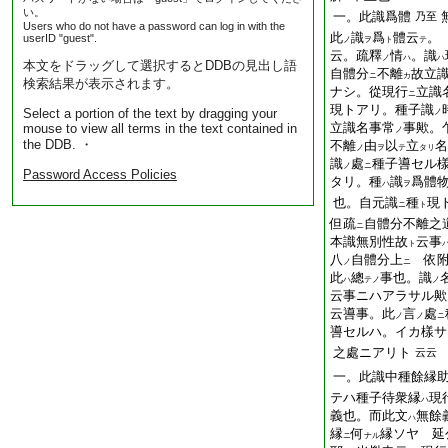
い。
一。此識爲體
乃至
Users who do not have a password can log in with the
此
識
爲
體云
。
userID "guest".
ノ
ヲ
ト
テ
云。疏釋
情
。識
ノ
ハ
ハ
本文をドラッグして選択するとDDBの見出し語
自體分
不離
故立
ニ
カ
検索結果が表示されます。
ナシ。從現行
立識
ニ
現トアリ。種子識
Select a portion of the text by dragging your
ノ
立識名事常
事歟。
mouse to view all terms in the text contained in
ノ
the DDB. ・
不離
由
以
立
名
ノ
ヲ
テ
タリ
識
處
種子噵セル
ノ
ニ
Password Access Policies
タリ。種
識
爲體
ハ
ヲ
也。自元識
種
現
ニ
ト
但疏
自體分不離之
ニ
本識無別性故
云事
ト
八
自體分上
依附
ノ
ニ
此
總
事也。識
ハ
テノ
ノ
云事ニハアラサル歟
云噵事。此
言
處
ノ
ノ
ニ
噵セルハ。イカ樣サ
之處ニアリト
云云
一。此識中種餘縁
テハ種子待衆縁
現
ハ
義也。而此文
無餘
ハ
縁
何
縁ソヤ 延
ニ
ナル