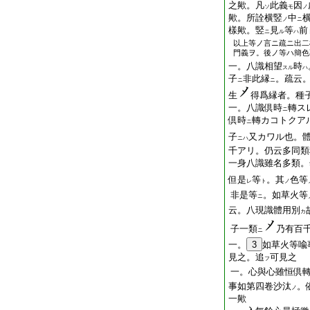
之歟。凡
此義
因
ソ
モ
ノ
歟。所詮横竪
中
ノ
ニ
樣歟。竪
見
等
前
ニ
ル
ハ
以上等ノ言ニ疏ニ出二
門義ヲ。後ノ等ハ簡色
一。八識相望
時
スル
ハ
子
非此縁
。疏云
ニ
ニ
生
得爲縁者。種
一。八識倶時
轉ス
ニ
倶時
轉カコトクア
ニ
子
又カワル也。
ニハ
千アリ。仍云多同
一身八識雖名多類。
但是
等
。其
色等
レ
ト
ノ
非是等
。如草火等
ニ
云。八現識體用別
カ
子一類
乃有百
ニ
一。
3
如草火等喩
見之。追
可見之
フ
一。心與心雖恒倶
事如第四卷沙汰
。
ノ
一歟