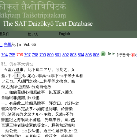
:
只一門ノミ轉故ナルヘシ
:
一。令顯睡眠非無體用事 讀師云。令不自
:
在之令字ハ顯睡心所體用非無云事不審
:
也。令トアレハトテ。體非無ナル道理如何
:
延公云。其事也。別體心所ニナラテハ。サ
:
テハ不置令字歟。爾
下
尋謂尋求令心怱
ハ
ノ
用条件
使い方
English
:
遽之令字ハイカニ 光胤申云。先非無體用
:
之樣
意得置
後
令字
可被沙汰歟。此非
ヲ
ニ
ニ
ヲ
4_
光胤
記 ) in Vol. 66
:
無體用
。假立心所
對。別體以所
表
事ニハ
ハ
ニ
ヲ
ル
:
アラス。簡無心睡眠云爾也。可見疏。無心
794
795
796
797
798
799
800
801
802
803
804
805
806
[行番号:
有
/
:
睡眠ハ全ニ無其體上ハ。爭
身
令不自在
カ
ヲ
:
耶。仍令字大切也
:
五蓋八纒事。此下疏ニアリ。可見之。又
:
蓋
中
1
捨
定心
非高
非下
平等ナル相
ノ
ノ
ハ
ノ
ニモ
ニモ
:
ヲ云也。八纒門之捨
二利平等之捨也。嫉
ハ
:
慳之所障也嫉慳
分別自他故
ハ
:
一。如餘蓋纒心相應故事 以五蓋八纒立
:
量睡眠非無體用
成也
ヲ
:
一。有義此二唯痴爲體事 評定曰。此師
於
ハ
:
善染等皆不定故ヲハ如何意得耶。於善染
:
等
諸師共許之談ナルヘキ故。又總
不許
ハ
テ
:
善無記之悔眠歟不審也 光胤申云。疏
然
ノ
:
言通三性者隨彼聚他等文
。釋善無記悔歟
ハ
:
延公云。古
沙汰也。通三性遍行等上
立
云
ニ
:
無記悔眠歟 光胤申云。此疏文二義料簡