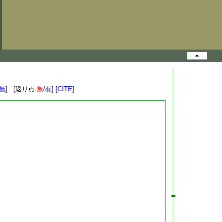
無
] [返り点:
無
/
有
]
[CITE]