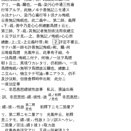
:
アリ。一義
爾也。一義
染污心中通三性遍
ハ
ハ
:
行等アルヲ。此
物
ノヰテ善無記ニモ通ス
:
ル法ナレハ。染汚心遍行等ト倶ナル悔眠
:
云善無記悔眠也。此二義中
。第二師。義釋
ニ
:
下
疏
善中乃是心心所總數爲體ト云ヒ。
ル
ノ
ノ
:
第三師。下
疏
其無記者無別依法而依總立
ノ
ノ
:
ト云ヲ以テ見
之。善無記ノ悔眠○心心所
レハ
:
總數
上
立
之云義叶理
歟
2
評定不審云。
ノ
ニ
ト
ニ
:
サテハ第一師モ許善無記悔眠
歟。爾
何
ヲ
ハ
:
云唯癡爲體 光胤申云。此事有子細。今
:
一法爲體
悔眠ニ付テ。何物ノ一法ヲ爲體
ノ
:
耶ト云ニ。異境ワカレタリ。仍初師ハ。一法
:
爲體悔眠ハ無明ヲ爲體故云爾也。總數上
:
ニ立ルハ。物立テテ可論
事ニアラス。仍不
ス
:
及沙汰歟。但致會釋時申出歟 此分ニ
:
一座治定畢
:
一。非思惠想纒彼性故事 私云。噵論出兩
疏ノ初釋
:
訓。非思慧想
纒
彼性
故
非思惠想
ハ
ノ
ノ
ニ
ノ意也
第二釋
:
纒
彼
性故
初釋下ニモ二箇量ア
ト
トノ
意也
:
リ。第二釋ニモ二量アリ 光胤申云。初釋
:
意ニテモ。纒
彼
性故トコソ訓スヘケレ。
ト
トノ
:
二箇量ノ宗法
纒ト彼ト
取カ故
ニ
ヲ
:
此事色色評定アリ。又疏一段被讀上之。