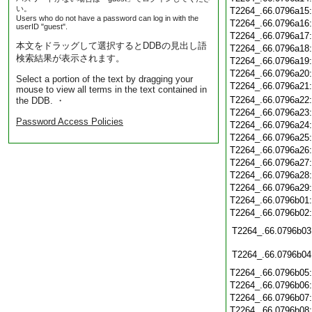
い。
T2264_.66.0796a15
Users who do not have a password can log in with the
T2264_.66.0796a16
userID "guest".
T2264_.66.0796a17
本文をドラッグして選択するとDDBの見出し語
T2264_.66.0796a18
検索結果が表示されます。
T2264_.66.0796a19
T2264_.66.0796a20
Select a portion of the text by dragging your
T2264_.66.0796a21
mouse to view all terms in the text contained in
T2264_.66.0796a22
the DDB. ・
T2264_.66.0796a23
Password Access Policies
T2264_.66.0796a24
T2264_.66.0796a25
T2264_.66.0796a26
T2264_.66.0796a27
T2264_.66.0796a28
T2264_.66.0796a29
T2264_.66.0796b01
T2264_.66.0796b02
T2264_.66.0796b03
T2264_.66.0796b04
T2264_.66.0796b05
T2264_.66.0796b06
T2264_.66.0796b07
T2264_.66.0796b08