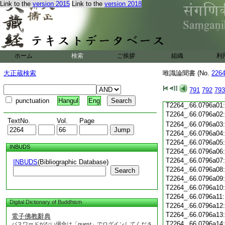
Link to the
version 2015
Link to the
version 2018
T2264_.66.0795c19
T2264_.66.0795c20
T2264_.66.0795c21
T2264_.66.0795c22
T2264_.66.0795c23
T2264_.66.0795c24
ホーム
検索
ご挨拶
組織
利
T2264_.66.0795c25
T2264_.66.0795c26
大正蔵検索
唯識論聞書 (No.
226
T2264_.66.0795c27
T2264_.66.0795c28
791
792
793
T2264_.66.0795c29
punctuation
Hangul
Eng
T2264_.66.0796a01
T2264_.66.0796a02
TextNo.
Vol.
Page
T2264_.66.0796a03
T2264_.66.0796a04
T2264_.66.0796a05
INBUDS
T2264_.66.0796a06
T2264_.66.0796a07
INBUDS
(Bibliographic Database)
T2264_.66.0796a08
Search
T2264_.66.0796a09
T2264_.66.0796a10
T2264_.66.0796a11
Digital Dictionary of Buddhism
T2264_.66.0796a12
T2264_.66.0796a13
電子佛教辭典
T2264_.66.0796a14
パスワードがない場合は「guest」でログインしてくださ