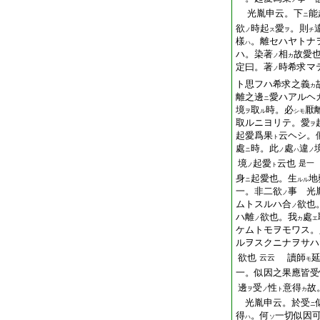
光胤申云。下
能
ニ
欲
時起
愛
。則
ノ
ス
ヲ
チ
樣
。離セハヤトナ
ハ
ハ。染著
相
故愛
ノ
カ
定曰。著
時希求マ
ノ
ト思フハ希求之義
カ
離之邊
愛ハアルヘ
ニ
境
取
時。必
厭
ヲ
ル
シモ
取ルニヨリテ。愛
ヲ
起愛爲果
云ヘシ。
ト
處
時。此
處
違
ニ
ノ
ハ
ノ
境
起愛
云也
是一
ノ
ト
身
起愛也。生
地
ニ
ルル
一。非二欲
事 光
ノ
ムトスルハ合
欲也
ノ
ハ離
欲也。我
處
ノ
カ
エ
ケムトモヲモワス。
ルヲスクニナヲサハ
欲也
讀師
云云
モ
一。似因之果應皆受
邊
受
性
意得
故
ヲ
ノ
ト
カ
光胤申云。於受
ニ
得
。何
一切似因
ハ
ソ