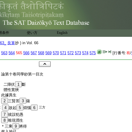
用条件
使い方
English
63_
良算
抄 ) in Vol. 66
563
564
565
566
567
568
569
570
571
572
573
574
575
[行番号:
有
/
:
論第十卷同學鈔第一目次
:
二障伏
1
斷
:
體性寛狹
:
此據異生
:
2
三賢菩
3
薩
:
4
故起
5
煩惱
6
三方
:
7
彼誤犯愚
:
8
唯現潤生
:
＊三乘
9
將得
:
然入地已