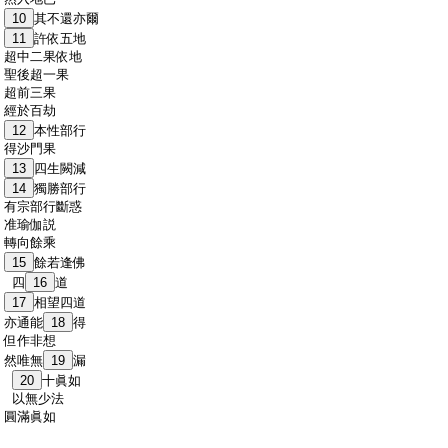
:
10
其不還亦爾
:
11
許依五地
:
超中二果依地
:
聖後超一果
:
超前三果
:
經於百劫
:
12
本性部行
:
得沙門果
:
13
四生闕減
:
14
獨勝部行
:
有宗部行斷惑
:
准瑜伽説
:
轉向餘乘
:
15
餘若逢佛
:
四
16
道
:
17
相望四道
:
亦通能
18
得
:
但作非想
:
然唯無
19
漏
:
20
十眞如
:
以無少法
:
圓滿眞如