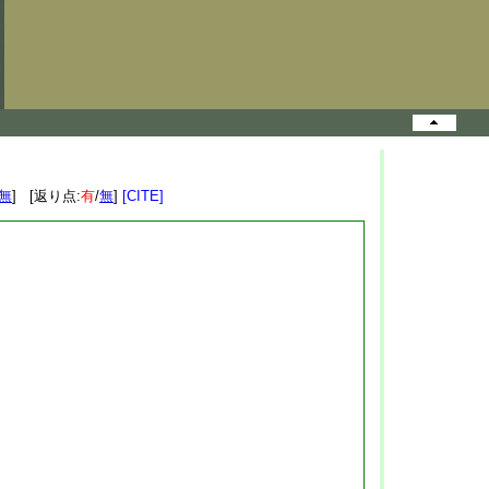
無
] [返り点:
有
/
無
]
[CITE]