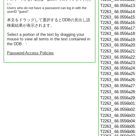
い。
T2263_.66.0556a13
Users who do not have a password can log in with the
T2263_.66.0556a14
userID "guest".
T2263_.66.0556a15
本文をドラッグして選択するとDDBの見出し語
T2263_.66.0556a16
検索結果が表示されます。
T2263_.66.0556a17
T2263_.66.0556a18
Select a portion of the text by dragging your
mouse to view all terms in the text contained in
T2263_.66.0556a19
the DDB. ・
T2263_.66.0556a20
T2263_.66.0556a21
Password Access Policies
T2263_.66.0556a22
T2263_.66.0556a23
T2263_.66.0556a24
T2263_.66.0556a25
T2263_.66.0556a26
T2263_.66.0556a27
T2263_.66.0556a28
T2263_.66.0556a29
T2263_.66.0556b01
T2263_.66.0556b02
T2263_.66.0556b03
T2263_.66.0556b04
T2263_.66.0556b05
T2263_.66.0556b06: