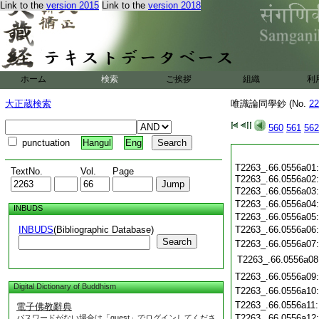
Link to the
version 2015
Link to the
version 2018
ホーム
検索
ご挨拶
組織
利
大正蔵検索
唯識論同學鈔 (No.
22
560
561
562
punctuation
Hangul
Eng
T2263_.66.0556a01:
TextNo.
Vol.
Page
T2263_.66.0556a02
T2263_.66.0556a03:
T2263_.66.0556a04
INBUDS
T2263_.66.0556a05
INBUDS
(Bibliographic Database)
T2263_.66.0556a06
Search
T2263_.66.0556a07
T2263_.66.0556a08
T2263_.66.0556a09
Digital Dictionary of Buddhism
T2263_.66.0556a10
T2263_.66.0556a11
電子佛教辭典
T2263_.66.0556a12
パスワードがない場合は「guest」でログインしてくださ